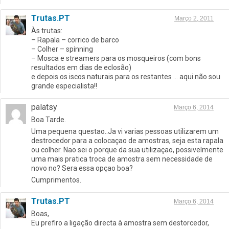
Trutas.PT
Março 2, 2011
Às trutas:
– Rapala – corrico de barco
– Colher – spinning
– Mosca e streamers para os mosqueiros (com bons
resultados em dias de eclosão)
e depois os iscos naturais para os restantes … aqui não sou
grande especialista!!
palatsy
Março 6, 2014
Boa Tarde.
Uma pequena questao..Ja vi varias pessoas utilizarem um
destrocedor para a colocaçao de amostras, seja esta rapala
ou colher. Nao sei o porque da sua utilizaçao, possivelmente
uma mais pratica troca de amostra sem necessidade de
novo no? Sera essa opçao boa?
Cumprimentos.
Trutas.PT
Março 6, 2014
Boas,
Eu prefiro a ligação directa à amostra sem destorcedor,