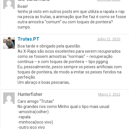
Boas!
tenho já visto em outros posts em que utiliza a rapala x-rap
na pesca as trutas, a animação que lhe faz é como se fosse
outra amostra “comum” ou com toques de ponteira?
cumps.
Trutas.PT
Julho 21, 2010
Boa tarde e obrigado pela questão.
As X-Raps são iscos excelentes para serem recuperados
como se fossem amostras “normais” – recuperação
contínua – e com toques de ponteira – tipo jigging.
Eu, pessoalmente, pesco sempre os peixes artificiais com
toques de ponteira, de modo a imitar os peixes feridos na
perfeição.
Um abraço e boas pescarias,
Hunterfisher
Março 2, 2011
Caro amigo “Trutas”
No grandes rios como Minho qual o tipo mais usual:
-amostra(colher)
-rapala
-minhoca(isco vivo)
-outro isco vivo