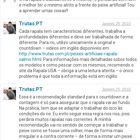
e melhor ter o minimo atrito a frente do peixe artificial! Tou
a aprender umas coisas!!
Trutas.PT
Janeiro 25, 2010
Cada rapala tem caracteristicas diferentes, trabalha a
profundidades diferentes e deve ser trabalhada de forma
diferente. Para rio, utilizo unicamente a original e
countdown – videos em inglês disponiveis em
http://www.trutas.com.pt/peixes-artificiais-rapala-
salmo.html
. Para informações mais detalhadas sobre todos
os modelos e como pescar com os mesmos, recomendo o
site da Rapala USA – obriga a uma leitura atenta – o único
problema é que toda a informação está em inglês.
Trutas.PT
Janeiro 25, 2010
Essa é a recomendação standard para o countdown e a
contagem é só para assegurar que o rapala vai ao fundo.
Na prática, tem que se adaptar o trabalhar do isco às
condições do rio. Eu evito seguir essa regra nos rios, pois
perdiria muitos rapalas nas correntes. A minha
recomendação vai no sentido de começar a trabalhar o
peixe como se fosse uma colher, mas de forma mais
irregular e a contra corrente – de forma a imitar um peixe