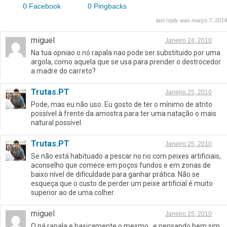
0 Facebook
0 Pingbacks
last reply was março 7, 2014
miguel
Janeiro 24, 2010
Na tua opniao o nó rapala nao pode ser substituido por uma
argola, como aquela que se usa para prender o destrocedor
a madre do carreto?
Trutas.PT
Janeiro 25, 2010
Pode, mas eu não uso. Eu gosto de ter o mínimo de atrito
possível à frente da amostra para ter uma natação o mais
natural possível.
Trutas.PT
Janeiro 25, 2010
Se não está habituado a pescar no rio com peixes artificiais,
aconselho que comece em poços fundos e em zonas de
baixo nível de dificuldade para ganhar prática. Não se
esqueça que o custo de perder um peixe artificial é muito
superior ao de uma colher.
miguel
Janeiro 25, 2010
O ná rapala e basicamente o mesmo…e pensando bem sim