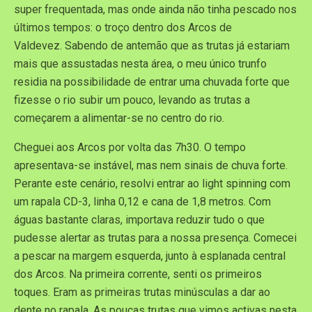
super frequentada, mas onde ainda não tinha pescado nos
últimos tempos: o troço dentro dos Arcos de
Valdevez. Sabendo de antemão que as trutas já estariam
mais que assustadas nesta área, o meu único trunfo
residia na possibilidade de entrar uma chuvada forte que
fizesse o rio subir um pouco, levando as trutas a
começarem a alimentar-se no centro do rio.
Cheguei aos Arcos por volta das 7h30. O tempo
apresentava-se instável, mas nem sinais de chuva forte.
Perante este cenário, resolvi entrar ao light spinning com
um rapala CD-3, linha 0,12 e cana de 1,8 metros. Com
águas bastante claras, importava reduzir tudo o que
pudesse alertar as trutas para a nossa presença. Comecei
a pescar na margem esquerda, junto à esplanada central
dos Arcos. Na primeira corrente, senti os primeiros
toques. Eram as primeiras trutas minúsculas a dar ao
dente no rapala. As poucas trutas que vimos activas nesta