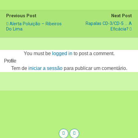
Previous Post
Next Post
Rapalas CD-3/CD-5 … A
Alerta Poluição – Ribeiros
Do Lima.
Eficácia?
You must be
logged in
to post a comment.
Profile
Tem de
iniciar a sessão
para publicar um comentário.