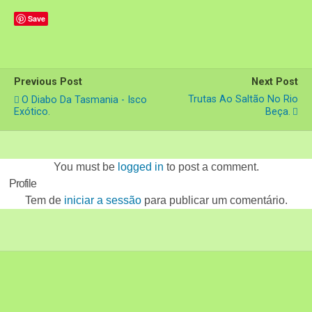
Save
Previous Post
Next Post
Trutas Ao Saltão No Rio
O Diabo Da Tasmania - Isco
Exótico.
Beça.
You must be
logged in
to post a comment.
Profile
Tem de
iniciar a sessão
para publicar um comentário.