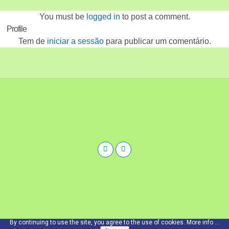
You must be
logged in
to post a comment.
Profile
Tem de
iniciar a sessão
para publicar um comentário.
By continuing to use the site, you agree to the use of cookies.
More info ...