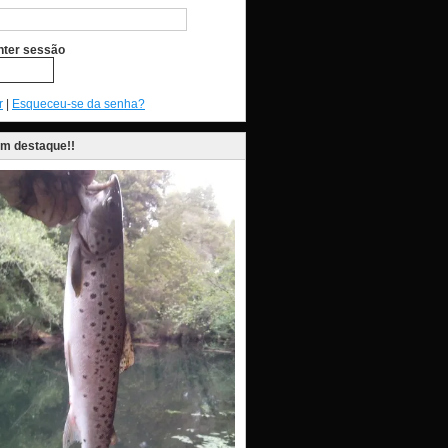
ter sessão
r
|
Esqueceu-se da senha?
em destaque!!