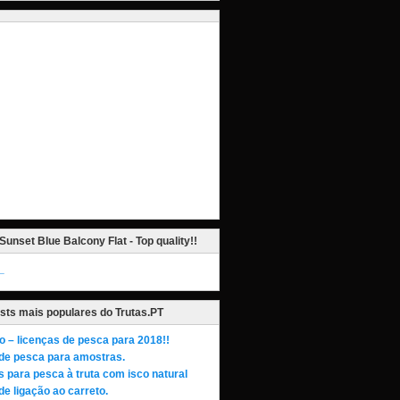
Sunset Blue Balcony Flat - Top quality!!
_
sts mais populares do Trutas.PT
o – licenças de pesca para 2018!!
de pesca para amostras.
s para pesca à truta com isco natural
de ligação ao carreto.