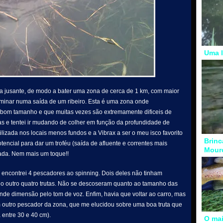
Uma l
ra jusante, de modo a bater uma zona de cerca de 1 km, com maior
rminar numa saída de um ribeiro. Esta é uma zona onde
e bom tamanho e que muitas vezes são extremamente dificeis de
ras e tentei ir mudando de colher em função da profundidade de
lizada nos locais menos fundos e a Vibrax a ser o meu isco favorito
Brinc
ncial para dar um troféu (saída de afluente e correntes mais
Mour
ada. Nem mais um toque!!
nto encontrei 4 pescadores ao spinning. Dois deles não tinham
 o outro quatro trutas. Não se descoseram quanto ao tamanho das
de dimensão pelo tom de voz. Enfim, havia que voltar ao carro, mas
outro pescador da zona, que me elucidou sobre uma boa truta que
 entre 30 e 40 cm).
O mai