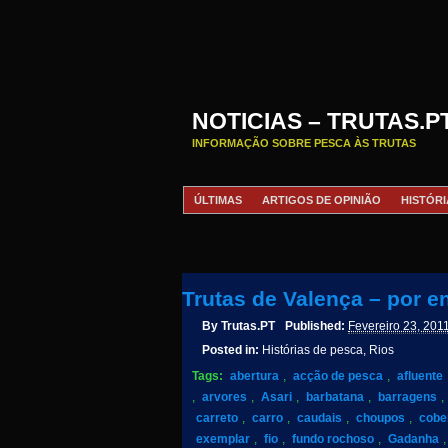
NOTICIAS – TRUTAS.P
INFORMAÇÃO SOBRE PESCA ÀS TRUTAS
ÚLTIMAS
ARTIGOS DE OPINIÃO
HISTÓRI
Trutas de Valença – por en
By
Trutas.PT
Published:
Fevereiro 23, 201
Posted in:
Histórias de pesca, Rios
Tags:
abertura
,
acção de pesca
,
afluente
,
arvores
,
Asari
,
barbatana
,
barragens
,
carreto
,
carro
,
caudais
,
choupos
,
cobe
exemplar
,
fio
,
fundo rochoso
,
Gadanha