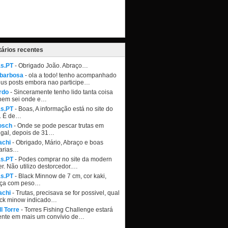
ários recentes
as.PT
- Obrigado João. Abraço…
 barbosa
- ola a todo! tenho acompanhado
eus posts embora nao participe…
rdo
- Sinceramente tenho lido tanta coisa
nem sei onde e…
as.PT
- Boas, A informação está no site do
. É de…
osch
- Onde se pode pescar trutas em
ugal, depois de 31…
achi
- Obrigado, Mário, Abraço e boas
arias…
as.PT
- Podes comprar no site da modern
r. Não utilizo destorcedor.…
as.PT
- Black Minnow de 7 cm, cor kaki,
ça com peso…
achi
- Trutas, precisava se for possivel, qual
ack minow indicado…
l Torre
- Torres Fishing Challenge estará
ente em mais um convívio de…