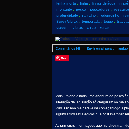
lenha morta
,
linha
,
linhas de água
,
maré
montante
,
pesca
,
pescadores
,
pescaria
profundidade
,
ramalho
,
redemoinho
,
re
Super Vibrax
,
temporada
,
toque
,
tracçã
viagem
,
vibrax
,
x-rap
,
zonas
Comentários [4]
Envie email para um amigo
Save
Mais um ano e mais uma abertura da pesca às 
alteração da legislação só chegaram ao meu co
Mas isso não me deteve de começar logo a pla
alguns sitios estratégicos que costumam ter se
As primeiras informações que me chegaram do 