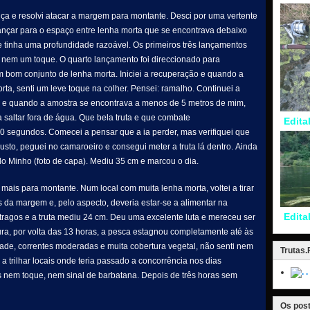
ça e resolvi atacar a margem para montante. Desci por uma vertente
ançar para o espaço entre lenha morta que se encontrava debaixo
ue tinha uma profundidade razoável. Os primeiros três lançamentos
 nem um toque. O quarto lançamento foi direccionado para
m bom conjunto de lenha morta. Iniciei a recuperação e quando a
ta, senti um leve toque na colher. Pensei: ramalho. Continuei a
o, e quando a amostra se encontrava a menos de 5 metros de mim,
 saltar fora de água. Que bela truta e que combate
Edita
30 segundos. Comecei a pensar que a ia perder, mas verifiquei que
sto, peguei no camaroeiro e consegui meter a truta lá dentro. Ainda
do Minho (foto de capa). Mediu 35 cm e marcou o dia.
mais para montante. Num local com muita lenha morta, voltei a tirar
os da margem e, pelo aspecto, deveria estar-se a alimentar na
Edita
stragos e a truta mediu 24 cm. Deu uma excelente luta e mereceu ser
ra, por volta das 13 horas, a pesca estagnou completamente até às
e, correntes moderadas e muita cobertura vegetal, não senti nem
Trutas
 a trilhar locais onde teria passado a concorrência nos dias
.
s nem toque, nem sinal de barbatana. Depois de três horas sem
Os post