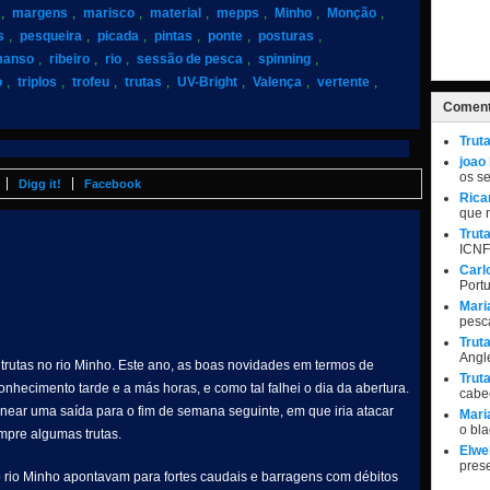
,
margens
,
marisco
,
material
,
mepps
,
Minho
,
Monção
,
s
,
pesqueira
,
picada
,
pintas
,
ponte
,
posturas
,
manso
,
ribeiro
,
rio
,
sessão de pesca
,
spinning
,
o
,
triplos
,
trofeu
,
trutas
,
UV-Bright
,
Valença
,
vertente
,
Coment
Trut
joao
os s
Digg it!
Facebook
Rica
que 
Trut
ICNF
Carl
Port
Mari
pesc
Trut
Angle
trutas no rio Minho. Este ano, as boas novidades em termos de
Trut
nhecimento tarde e a más horas, e como tal falhei o dia da abertura.
cabe
near uma saída para o fim de semana seguinte, em que iria atacar
Mari
o bl
mpre algumas trutas.
Elwel
pres
rio Minho apontavam para fortes caudais e barragens com débitos