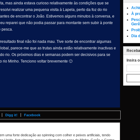
onta, mas ainda estava curioso relativamente às condições que se
Achi
resolvi realizar uma pequena visita à Lapela, perto da foz do rio
À pr
 antes de encontrar o João. Estivemos alguns minutos à conversa, e
Pesc
 eu reparei que não podia passar para montante sem subir à ponte
Gerê
e pesca.
Proi
Dia 
resultado final não foi nada mau. Tive sorte de encontrar algumas
lobal, parece-me que as trutas ainda estão relativamente inactivas e
Receba 
s do rio. Os próximos dias e semanas podem ser decisivos para se
Insira 
 rio Minho. Tenciono voltar brevemente 🙂
Digg it!
Facebook
m uma forte dedicação ao spinning com colher e peixes artificiais, tendo