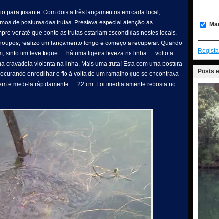
io para jusante. Com dois a três lançamentos em cada local,
rmos de posturas das trutas. Prestava especial atenção às
Man
re ver até que ponto as trutas estariam escondidas nestes locais.
choupos, realizo um lançamento longo e começo a recuperar. Quando
Regista
 sinto um leve toque … há uma ligeira leveza na linha … volto a
ma cravadela violenta na linha. Mais uma truta! Esta com uma postura
Posts 
procurando enrodilhar o fio à volta de um ramalho que se encontrava
em e medi-la rápidamente … 22 cm. Foi imediatamente reposta no