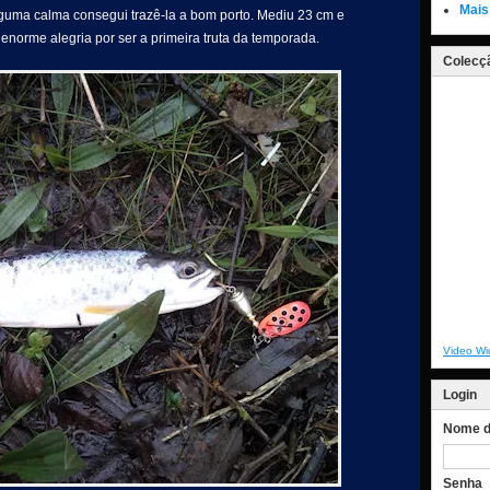
Mais
guma calma consegui trazê-la a bom porto. Mediu 23 cm e
enorme alegria por ser a primeira truta da temporada.
Colecçã
Video Wi
Login
Nome de
Senha