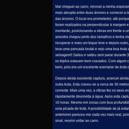
Mal cheguei ao carro, renovei a minha esperan
mais abrupta entre duas árvores e comecei a l
das árvores. O local era prometedor, até porq
foram realizados na perpendicular à margem e
montante, posicionando a vibrax em frente a u
amostra chegou perto dos ramalhos e lenha mor
recuperar e mais um toque leve e depois outr
leva uma pancada brutal e vejo uma boa truta a
selvagem!! Saltou e saltou sem parar durante 
os triplos estavam bem cravados. Com algum cu
bem, pois era um excelente exemplar de truta 
Depois desta excelente captura, avancei ainda 
outra truta. Esta cravou-se a cerca de 30 metr
corrente. Mais uma vez, a vibrax fez os seus e
rápidamente devolvida à água. Após esta captu
16 horas. Mesmo em zonas com boa profundidad
uma picada de truta. A possibilidade de já estar
anteriores pareceu-me cada vez mais real, poi
sinal, resolvi voltar ao carro.