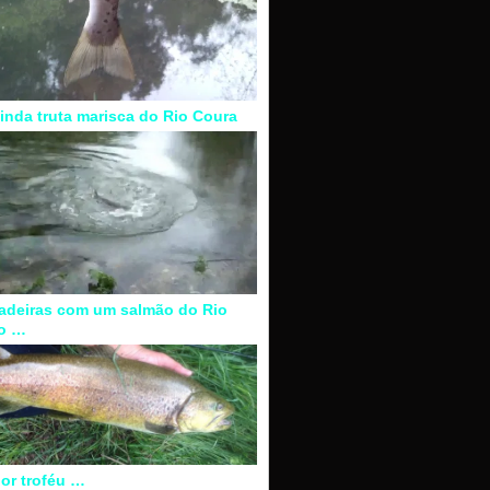
inda truta marisca do Rio Coura
adeiras com um salmão do Rio
o …
or troféu …