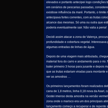
elevados e portanto antecipei logo condições 
em cenários de pescarias passadas, considere
existisse influência da maré. Portanto, o limi
antecipava fortes correntes, com as trutas col
alcance das mesmas. Só uma ou outra que est
poderia eventualmente sair. Não valia a pena!
Decidi assim atacar a zona de Valença, procu
profundidade e cobertura vegetal. Interessava 
algumas entradas de linhas de água.
Depois de uma viagem mais atribulada, cheguei
material fora do carro e andamento para o rio.
bater primeiro 3 horas para jusante e depois 
que as trutas estariam viradas para montante
ver as amostras …
Os primeiros lançamentos foram realizados d
cana de 1,8 metros, linha 0,18 nova da Asari, 
Gostei imenso desta amostra na versão vermelh
zona onde o marisco era um dos principais ali
lançamento começo a recuperar e de repente si