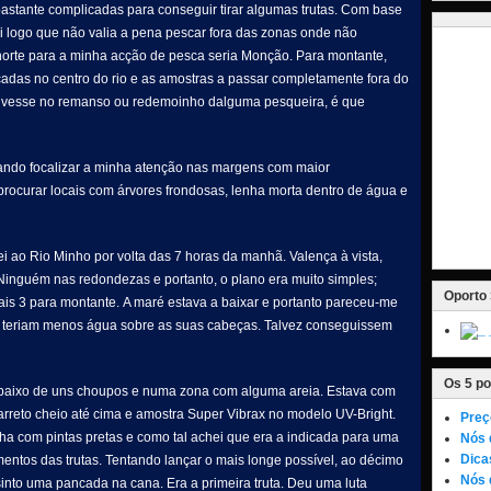
bastante complicadas para conseguir tirar algumas trutas. Com base
i logo que não valia a pena pescar fora das zonas onde não
te norte para a minha acção de pesca seria Monção. Para montante,
ocadas no centro do rio e as amostras a passar completamente fora do
ivesse no remanso ou redemoinho dalguma pesqueira, é que
rando focalizar a minha atenção nas margens com maior
procurar locais com árvores frondosas, lenha morta dentro de água e
 ao Rio Minho por volta das 7 horas da manhã. Valença à vista,
 Ninguém nas redondezas e portanto, o plano era muito simples;
Oporto 
mais 3 para montante. A maré estava a baixar e portanto pareceu-me
 e teriam menos água sobre as suas cabeças. Talvez conseguissem
Os 5 po
ebaixo de uns choupos e numa zona com alguma areia. Estava com
carreto cheio até cima e amostra Super Vibrax no modelo UV-Bright.
Preç
a com pintas pretas e como tal achei que era a indicada para uma
Nós 
Dica
mentos das trutas. Tentando lançar o mais longe possível, ao décimo
Nós 
nto uma pancada na cana. Era a primeira truta. Deu uma luta