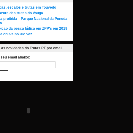
gãs, escalos e trutas em Touvedo
ocura das trutas do Vouga …
a proibida – Parque Nacional da Peneda-
s
bição da pesca lúdica em ZPP’s em 2019
de chuva no Rio Vez.
as novidades do Trutas.PT por email
o seu email abaixo: