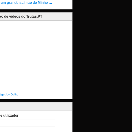
 um grande salmão do Minho …
o de videos do Trutas.PT
dget by Daiko
 utilizador