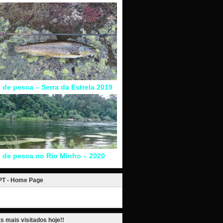
l de pesca – Serra da Estrela 2019
l de pesca no Rio Minho – 2020
.PT - Home Page
s mais visitados hoje!!