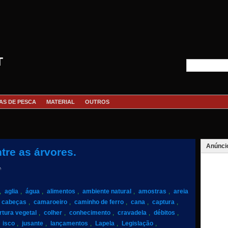
T
AS DE PESCA
MATERIAL
OUTROS
Anúnci
tre as árvores.
1
,
aglia
,
água
,
alimentos
,
ambiente natural
,
amostras
,
areia
cabeças
,
camaroeiro
,
caminho de ferro
,
cana
,
captura
,
rtura vegetal
,
colher
,
conhecimento
,
cravadela
,
débitos
,
,
isco
,
jusante
,
lançamentos
,
Lapela
,
Legislação
,