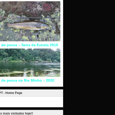
l de pesca – Serra da Estrela 2019
l de pesca no Rio Minho – 2020
.PT - Home Page
s mais visitados hoje!!