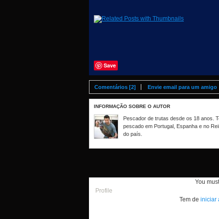
Save
Comentários [2]
Envie email para um amigo
INFORMAÇÃO SOBRE O AUTOR
Pescador de trutas desde os 18 anos. Te
pescado em Portugal, Espanha e no Rei
do país.
You mus
Profile
Tem de
iniciar