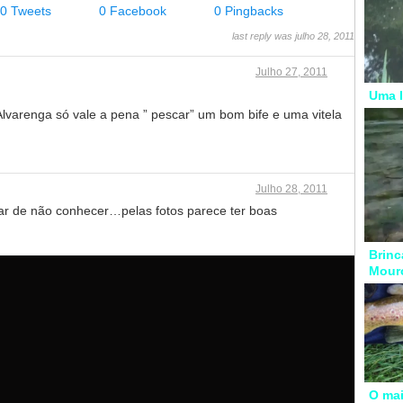
0 Tweets
0 Facebook
0 Pingbacks
last reply was julho 28, 2011
Julho 27, 2011
Uma l
Alvarenga só vale a pena ” pescar” um bom bife e uma vitela
Julho 28, 2011
ar de não conhecer…pelas fotos parece ter boas
Brinc
Mour
O mai