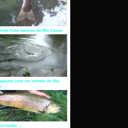
inda truta marisca do Rio Coura
adeiras com um salmão do Rio
o …
or troféu …