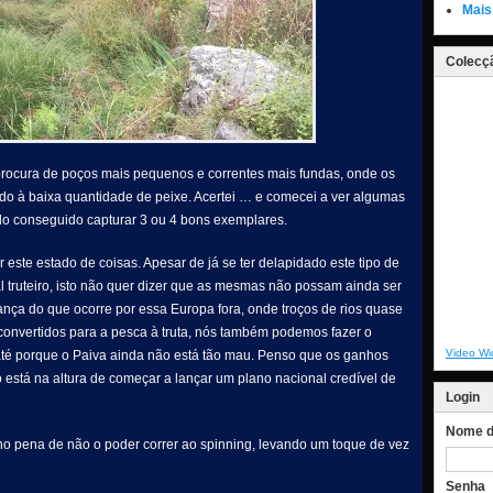
Mais
Colecçã
rocura de poços mais pequenos e correntes mais fundas, onde os
evido à baixa quantidade de peixe. Acertei … e comecei a ver algumas
o conseguido capturar 3 ou 4 bons exemplares.
r este estado de coisas. Apesar de já se ter delapidado este tipo de
l truteiro, isto não quer dizer que as mesmas não possam ainda ser
ança do que ocorre por essa Europa fora, onde troços de rios quase
econvertidos para a pesca à truta, nós também podemos fazer o
Video Wi
 até porque o Paiva ainda não está tão mau. Penso que os ganhos
 está na altura de começar a lançar um plano nacional credível de
Login
Nome de
nho pena de não o poder correr ao spinning, levando um toque de vez
Senha