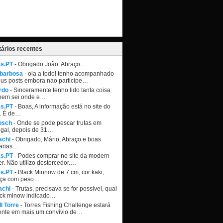
ários recentes
as.PT
- Obrigado João. Abraço…
 barbosa
- ola a todo! tenho acompanhado
eus posts embora nao participe…
rdo
- Sinceramente tenho lido tanta coisa
nem sei onde e…
as.PT
- Boas, A informação está no site do
. É de…
osch
- Onde se pode pescar trutas em
ugal, depois de 31…
achi
- Obrigado, Mário, Abraço e boas
arias…
as.PT
- Podes comprar no site da modern
r. Não utilizo destorcedor.…
as.PT
- Black Minnow de 7 cm, cor kaki,
ça com peso…
achi
- Trutas, precisava se for possivel, qual
ack minow indicado…
l Torre
- Torres Fishing Challenge estará
ente em mais um convívio de…