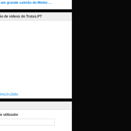
 um grande salmão do Minho …
o de videos do Trutas.PT
dget by Daiko
 utilizador