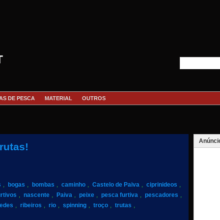
T
AS DE PESCA
MATERIAL
OUTROS
Anúnci
rutas!
s
,
bogas
,
bombas
,
caminho
,
Castelo de Paiva
,
ciprinideos
,
urtivos
,
nascente
,
Paiva
,
peixe
,
pesca furtiva
,
pescadores
,
redes
,
ribeiros
,
rio
,
spinning
,
troço
,
trutas
,