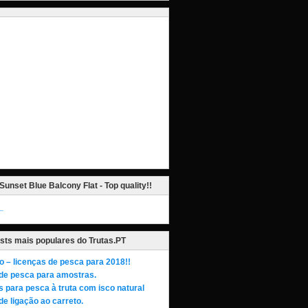
Sunset Blue Balcony Flat - Top quality!!
_
sts mais populares do Trutas.PT
o – licenças de pesca para 2018!!
de pesca para amostras.
s para pesca à truta com isco natural
de ligação ao carreto.