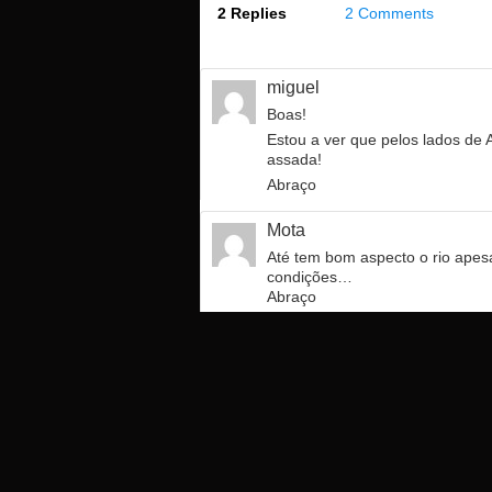
2 Replies
2 Comments
miguel
Boas!
Estou a ver que pelos lados de 
assada!
Abraço
Mota
Até tem bom aspecto o rio apes
condições…
Abraço