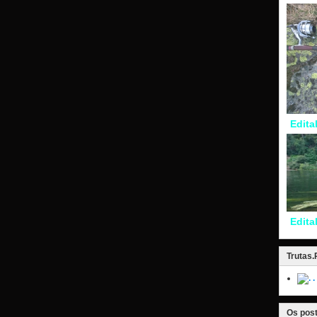
Edita
Edita
Trutas
.
Os post