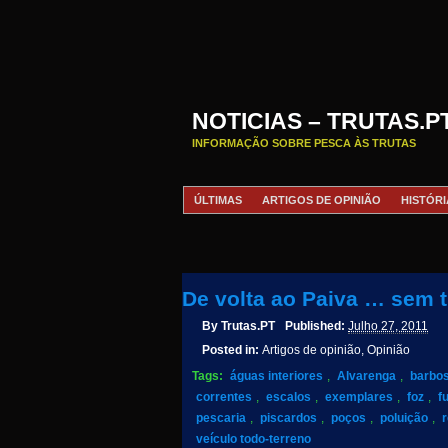
NOTICIAS – TRUTAS.P
INFORMAÇÃO SOBRE PESCA ÀS TRUTAS
ÚLTIMAS
ARTIGOS DE OPINIÃO
HISTÓRI
De volta ao Paiva … sem t
By
Trutas.PT
Published:
Julho 27, 2011
Posted in:
Artigos de opinião, Opinião
Tags:
águas interiores
,
Alvarenga
,
barbo
correntes
,
escalos
,
exemplares
,
foz
,
f
pescaria
,
piscardos
,
poços
,
poluição
,
veículo todo-terreno