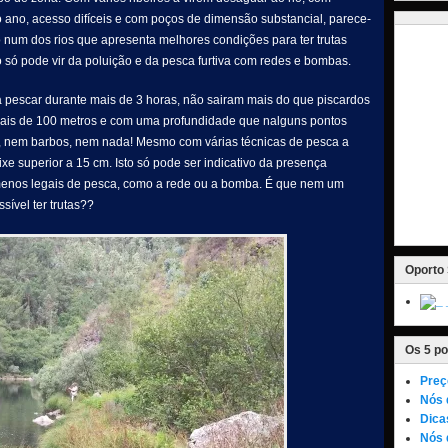
o ano, acesso difíceis e com poços de dimensão substancial, parece-
 num dos rios que apresenta melhores condições para ter trutas
o só pode vir da poluição e da pesca furtiva com redes e bombas.
 pescar durante mais de 3 horas, não sairam mais do que piscardos
ais de 100 metros e com uma profundidade que nalguns pontos
, nem barbos, nem nada! Mesmo com várias técnicas de pesca a
xe superior a 15 cm. Isto só pode ser indicativo da presença
 menos legais de pesca, como a rede ou a bomba. É que nem um
sível ter trutas??
Oporto 
Os 5 po
Preç
Nós 
Dica
Nós 