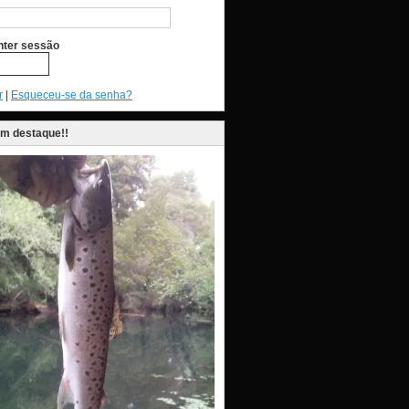
ter sessão
r
|
Esqueceu-se da senha?
em destaque!!