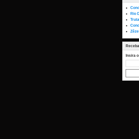
Cond
Rio 
Trut
Cond
Zêze
Receba 
Insira 