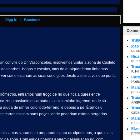
Digg it!
Facebook
Coment
Trut
joao
os s
Rica
que 
 convite do Dr. Vasconcelos, resolvemos visitar a zona de Castelo
Trut
a aos barbos, bogas e escalos, mas de qualquer forma tínhamos
ICNF
 ver como estariam as suas condições desde a última vez que por lá
Carl
Port
Mari
pesc
ómetros, entramos num troço de rio que fica algures entre
Trut
 uma zona bastante escarpada e com caminho íngreme, onde só
Angle
 ajuda de um veículo todo-terreno, e depois a pé. Éramos 6
Trut
cabe
 de correntes com bons poços, onde poderiam estar albergados
Mari
o bl
Elwel
pois íamos claramente preparados para os ciprinideos, o que mais
pres
ipo de zona. Com vários ribeiros a virem desaguar ao rio, com