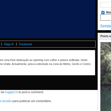
Man
Regista
Posts 
Digg it!
Facebook
m uma forte dedicação ao spinning com colher e peixes artificiais, tendo
no Unido. Actualmente, pesca sobretudo na zona do Minho, Gerês e Centro
t be
logged in
to post a comment.
 a sessão
para publicar um comentário.