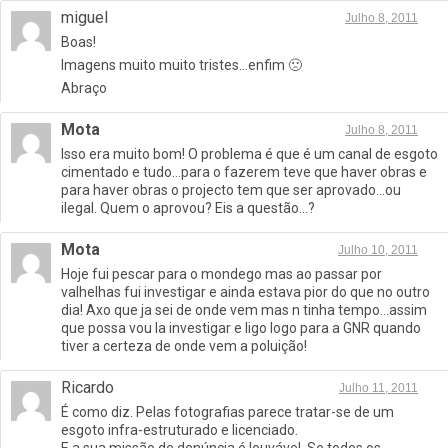
miguel
Julho 8, 2011
Boas!
Imagens muito muito tristes…enfim 🙁
Abraço
Mota
Julho 8, 2011
Isso era muito bom! O problema é que é um canal de esgoto
cimentado e tudo…para o fazerem teve que haver obras e
para haver obras o projecto tem que ser aprovado…ou
ilegal. Quem o aprovou? Eis a questão…?
Mota
Julho 10, 2011
Hoje fui pescar para o mondego mas ao passar por
valhelhas fui investigar e ainda estava pior do que no outro
dia! Axo que ja sei de onde vem mas n tinha tempo…assim
que possa vou la investigar e ligo logo para a GNR quando
tiver a certeza de onde vem a poluição!
Ricardo
Julho 11, 2011
É como diz. Pelas fotografias parece tratar-se de um
esgoto infra-estruturado e licenciado.
E a sua missão de denúncia é louvável. Se todos os