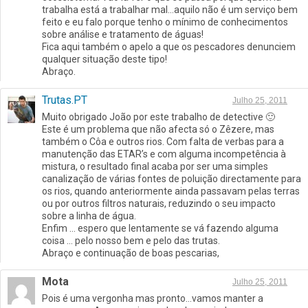
trabalha está a trabalhar mal…aquilo não é um serviço bem
feito e eu falo porque tenho o mínimo de conhecimentos
sobre análise e tratamento de águas!
Fica aqui também o apelo a que os pescadores denunciem
qualquer situação deste tipo!
Abraço.
Trutas.PT
Julho 25, 2011
Muito obrigado João por este trabalho de detective 🙂
Este é um problema que não afecta só o Zêzere, mas
também o Côa e outros rios. Com falta de verbas para a
manutenção das ETAR’s e com alguma incompetência à
mistura, o resultado final acaba por ser uma simples
canalização de várias fontes de poluição directamente para
os rios, quando anteriormente ainda passavam pelas terras
ou por outros filtros naturais, reduzindo o seu impacto
sobre a linha de água.
Enfim … espero que lentamente se vá fazendo alguma
coisa … pelo nosso bem e pelo das trutas.
Abraço e continuação de boas pescarias,
Mota
Julho 25, 2011
Pois é uma vergonha mas pronto…vamos manter a