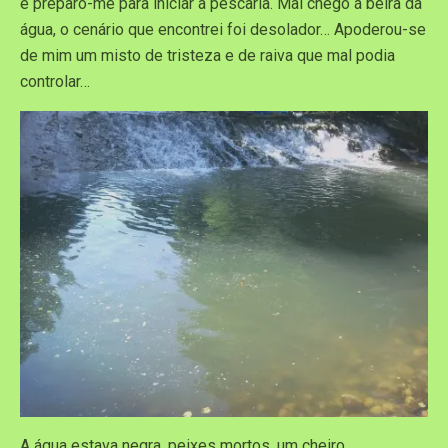
e preparo-me para iniciar a pescaria. Mal chego á beira da
água, o cenário que encontrei foi desolador… Apoderou-se
de mim um misto de tristeza e de raiva que mal podia
controlar…
A água estava negra, peixes mortos, um cheiro