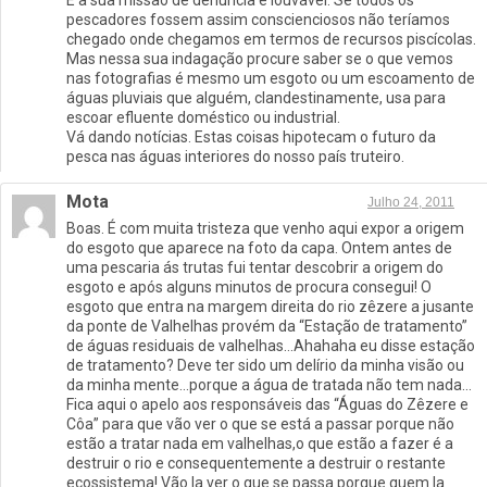
pescadores fossem assim conscienciosos não teríamos
chegado onde chegamos em termos de recursos piscícolas.
Mas nessa sua indagação procure saber se o que vemos
nas fotografias é mesmo um esgoto ou um escoamento de
águas pluviais que alguém, clandestinamente, usa para
escoar efluente doméstico ou industrial.
Vá dando notícias. Estas coisas hipotecam o futuro da
pesca nas águas interiores do nosso país truteiro.
Mota
Julho 24, 2011
Boas. É com muita tristeza que venho aqui expor a origem
do esgoto que aparece na foto da capa. Ontem antes de
uma pescaria ás trutas fui tentar descobrir a origem do
esgoto e após alguns minutos de procura consegui! O
esgoto que entra na margem direita do rio zêzere a jusante
da ponte de Valhelhas provém da “Estação de tratamento”
de águas residuais de valhelhas…Ahahaha eu disse estação
de tratamento? Deve ter sido um delírio da minha visão ou
da minha mente…porque a água de tratada não tem nada…
Fica aqui o apelo aos responsáveis das “Águas do Zêzere e
Côa” para que vão ver o que se está a passar porque não
estão a tratar nada em valhelhas,o que estão a fazer é a
destruir o rio e consequentemente a destruir o restante
ecossistema! Vão la ver o que se passa porque quem la