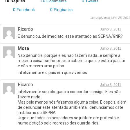
10 Replies
10 Comments
0 Tweets
0 Facebook
0 Pingbacks
last reply was julho 25, 2011
Ricardo
Julho 8, 2011
E denunciou, de imediato, esse atentado ao SEPNA/GNR?
Mota
Julho 8, 2011
Não denunciei porque eles nao fazem nada…é sempre a
mesma coisa…se for preciso sabem o que se está a passar
e não mexem uma pallha.
Infelizmente é o país em que vivemos.
Ricardo
Julho 8, 2011
Infelizmente sou obrigado a concordar consigo. Eles não
fazem nada.
Mas pelo menos nós fazemos alguma coisa. E depois, além
de denunciar este atentado ambiental, denunciamos dste
imibilismo do SEPNA.
Urge que todos os pescadores se juntem em protesto e
numa petição pelo regresso dos guarda-rios.