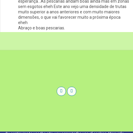
esperança…As pescarias andam boas ainda mas em zonas
sem esgotos eheh Este ano vejo uma densidade de trutas
muito superior a anos anteriores e com muito maiores
dimensões, o que vai favorecer muito a próxima época
eheh
Abraço e boas pescarias.