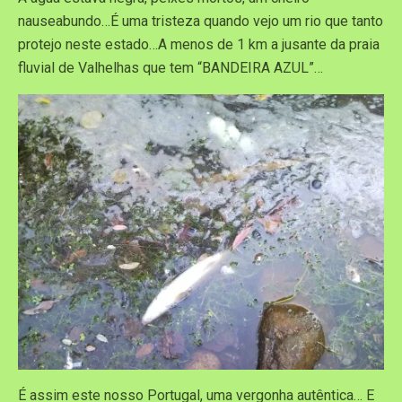
nauseabundo…É uma tristeza quando vejo um rio que tanto
protejo neste estado…A menos de 1 km a jusante da praia
fluvial de Valhelhas que tem “BANDEIRA AZUL”…
É assim este nosso Portugal, uma vergonha autêntica… E