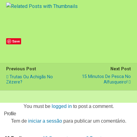
Save
Previous Post
Next Post
15 Minutos De Pesca No
Trutas Ou Achigãs No
Zêzere?
Alfusqueiro!
You must be
logged in
to post a comment.
Profile
Tem de
iniciar a sessão
para publicar um comentário.