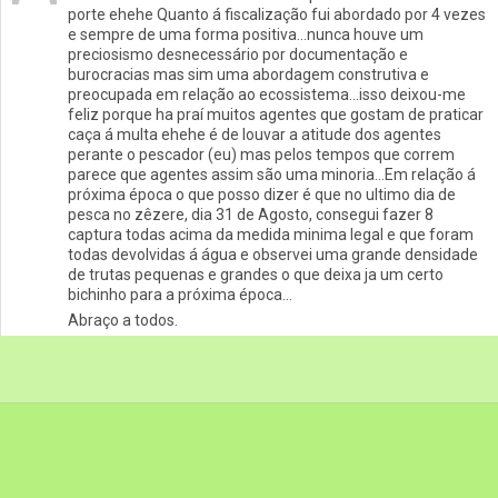
porte ehehe Quanto á fiscalização fui abordado por 4 vezes
e sempre de uma forma positiva…nunca houve um
preciosismo desnecessário por documentação e
burocracias mas sim uma abordagem construtiva e
preocupada em relação ao ecossistema…isso deixou-me
feliz porque ha praí muitos agentes que gostam de praticar
caça á multa ehehe é de louvar a atitude dos agentes
perante o pescador (eu) mas pelos tempos que correm
parece que agentes assim são uma minoria…Em relação á
próxima época o que posso dizer é que no ultimo dia de
pesca no zêzere, dia 31 de Agosto, consegui fazer 8
captura todas acima da medida minima legal e que foram
todas devolvidas á água e observei uma grande densidade
de trutas pequenas e grandes o que deixa ja um certo
bichinho para a próxima época…
Abraço a todos.