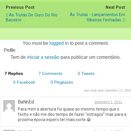
Previous Post
Next Post
Às Trutas - Lançamentos Em
As Trutas De Ouro Do Rio
Baceiro!
Ribeiras Fechadas.
You must be
logged in
to post a comment.
Profile
Tem de
iniciar a sessão
para publicar um comentário.
7 Replies
7 Comments
0 Tweets
0 Facebook
0 Pingbacks
last reply was setembro 13, 2011
BaNnEd
Setembro 1, 2011
Para mim a abertura foi quase ao mesmo tempo que o
fecho e não me deu tempo de fazer “estragos” mas para a
próxima época espero ter mais sorte 😀