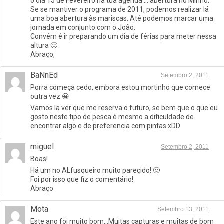
o dia 15 de Fevereiro na tua agenda … abertura no Minho.
Se se mantiver o programa de 2011, podemos realizar lá
uma boa abertura às mariscas. Até podemos marcar uma
jornada em conjunto com o João.
Convém é ir preparando um dia de férias para meter nessa
altura 🙂
Abraço,
BaNnEd
Setembro 2, 2011
Porra começa cedo, embora estou mortinho que comece
outra vez 😀
Vamos la ver que me reserva o futuro, se bem que o que eu
gosto neste tipo de pesca é mesmo a dificuldade de
encontrar algo e de preferencia com pintas xDD
miguel
Setembro 2, 2011
Boas!
Há um no ALfusqueiro muito pareçido! 🙂
Foi por isso que fiz o comentário!
Abraço
Mota
Setembro 13, 2011
Este ano foi muito bom…Muitas capturas e muitas de bom