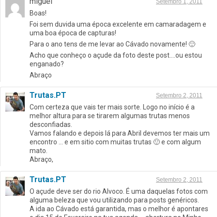
miguel
Setembro 1, 2011
Boas!
Foi sem duvida uma época excelente em camaradagem e
uma boa época de capturas!
Para o ano tens de me levar ao Cávado novamente! 🙂
Acho que conheço o açude da foto deste post….ou estou
enganado?
Abraço
Trutas.PT
Setembro 2, 2011
Com certeza que vais ter mais sorte. Logo no início é a
melhor altura para se tirarem algumas trutas menos
desconfiadas.
Vamos falando e depois lá para Abril devemos ter mais um
encontro … e em sitio com muitas trutas 🙂 e com algum
mato.
Abraço,
Trutas.PT
Setembro 2, 2011
O açude deve ser do rio Alvoco. É uma daquelas fotos com
alguma beleza que vou utilizando para posts genéricos.
A ida ao Cávado está garantida, mas o melhor é apontares