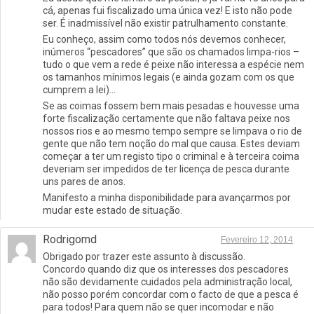
cá, apenas fui fiscalizado uma única vez! E isto não pode
ser. É inadmissível não existir patrulhamento constante.
Eu conheço, assim como todos nós devemos conhecer,
inúmeros “pescadores” que são os chamados limpa-rios –
tudo o que vem a rede é peixe não interessa a espécie nem
os tamanhos mínimos legais (e ainda gozam com os que
cumprem a lei)…
Se as coimas fossem bem mais pesadas e houvesse uma
forte fiscalização certamente que não faltava peixe nos
nossos rios e ao mesmo tempo sempre se limpava o rio de
gente que não tem noção do mal que causa. Estes deviam
começar a ter um registo tipo o criminal e à terceira coima
deveriam ser impedidos de ter licença de pesca durante
uns pares de anos.
Manifesto a minha disponibilidade para avançarmos por
mudar este estado de situação.
Rodrigomd
Fevereiro 12, 2014
Obrigado por trazer este assunto à discussão.
Concordo quando diz que os interesses dos pescadores
não são devidamente cuidados pela administração local,
não posso porém concordar com o facto de que a pesca é
para todos! Para quem não se quer incomodar e não