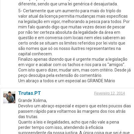
diferente, sendo que uma lei genérica é desajustada.
5- Certamente que um aumento para mais do triplo do
valor atual da licença permitia mudanças mais especificas
na legislação em vigor, melhorando a pesca para todos. Por
mim falo quando digo que muitas vezes deixei de pescar
por não ter certeza absoluta da legalidade da área em
questão e em conversa com locais nem eles saberem ao
certo onde se situam os limites referidos por lei visto que
são nomes que só os nosso ilustres representantes na
capital conhecem.
Finalizo apenas dizendo que é urgente mudar a legislação
em vigor e acabar com os tachos e rios para os “amigos”.
Com isto quero dizer, mudar sim, mas com critério. Desde já
peço desculpa pela extensão do comentário.
Um abraço a todos e um especial ao GRANDE Mário
Trutas.PT
Fevereiro 12, 2014
Grande Xolima,
Devolvo um abraço especial e espero que estes poucos dias
passem rápido para voltarmos às margens dos rios atrás
das trutas.
Quanto a leis e ilegalidades, acho que não vale a pena
perder tempo com isso, atendendo à eficácia
surpreendente da nossa justiça. A única coisa que sei é que