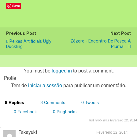
Save
Previous Post
Next Post
Zêzere - Encontro De Pesca À
Peixes Artificiais Ugly
Duckling ...
Pluma ...
You must be
logged in
to post a comment.
Profile
Tem de
iniciar a sessão
para publicar um comentário.
8 Replies
8 Comments
0 Tweets
0 Facebook
0 Pingbacks
last reply was fevereiro 12, 2014
Takayuki
Fevereiro 12, 2014