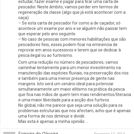
estudar, fazer exame e pagar para tirar uma carta de
pescador. Neste âmbito, vamos perder em termos de
regeneração da classe (algo que já está acontecer com a
caça).
– Se esta carta de pescador for como a de caçador, só
acontece um exame por ano e se alguém não passar tem
que esperar pelo ano seguinte.
– No caso de pessoas com menores habilitações que são
pescadores fieis, esses podem ficar na eminencia de
reprovar em anos sucessivos e terem que se dedicar à
pesca ilegal ou ao furtivismo.
Com uma redução no número de pescadores, vamos
caminhar lentamente para um menor investimento na
manutenção das espécies fluviais, na preservação dos rios
e também para uma menor presença de gente nas
margens. Isto será um cenário ideal para potenciar
simultaneamente um maior elitismo na prática da pesca
que fica nas mãos de quem tem mais rendimentos/literacia
e uma maior liberdade para a acção dos furtivos.
No global, não me parece que seja uma solução para os
problemas estruturais que nos afectam, acho que é apenas
uma forma de nos diminuir e dividir.
Mas esta é apenas a minha opinião …
Ferreira de Oliveira