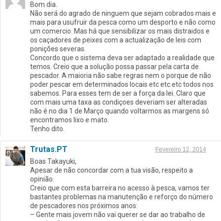
Bom dia.
Não será do agrado de ninguem que sejam cobrados mais e
mais para usufruir da pesca como um desporto e não como
um comercio. Mas há que sensibilizar os mais distraidos e
os caçadores de peixes com a actualização de leis com
ponições severas.
Concordo que o sistema deva ser adaptado a realidade que
temos. Creio que a solução possa passar pela carta de
pescador. A maioria não sabe regras nem o porque de não
poder pescar em determinados locais etc etc etc todos nos
sabemos. Para esses tem de ser a força da lei. Claro que
com mais uma taxa as condiçoes deveriam ser alteradas
não é no dia 1 de Março quando voltarmos as margens só
encontramos lixo e mato.
Tenho dito.
Trutas.PT
Fevereiro 12, 2014
Boas Takayuki,
Apesar de não concordar com a tua visão, respeito a
opinião.
Creio que com esta barreira no acesso à pesca, vamos ter
bastantes problemas na manutenção e reforço do número
de pescadores nos próximos anos:
– Gente mais jovem não vai querer se dar ao trabalho de