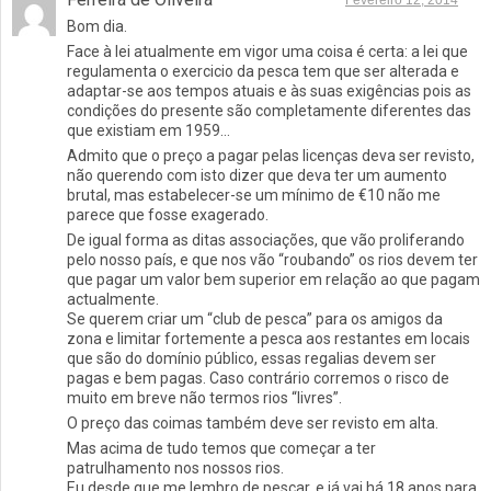
Fevereiro 12, 2014
Bom dia.
Face à lei atualmente em vigor uma coisa é certa: a lei que
regulamenta o exercicio da pesca tem que ser alterada e
adaptar-se aos tempos atuais e às suas exigências pois as
condições do presente são completamente diferentes das
que existiam em 1959…
Admito que o preço a pagar pelas licenças deva ser revisto,
não querendo com isto dizer que deva ter um aumento
brutal, mas estabelecer-se um mínimo de €10 não me
parece que fosse exagerado.
De igual forma as ditas associações, que vão proliferando
pelo nosso país, e que nos vão “roubando” os rios devem ter
que pagar um valor bem superior em relação ao que pagam
actualmente.
Se querem criar um “club de pesca” para os amigos da
zona e limitar fortemente a pesca aos restantes em locais
que são do domínio público, essas regalias devem ser
pagas e bem pagas. Caso contrário corremos o risco de
muito em breve não termos rios “livres”.
O preço das coimas também deve ser revisto em alta.
Mas acima de tudo temos que começar a ter
patrulhamento nos nossos rios.
Eu desde que me lembro de pescar, e já vai há 18 anos para