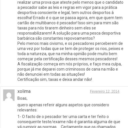
realizar uma prova que ateste pelo menos que o candidato
a pescador sabe as leis e regras em vigor para a prática
desportiva consciente e legal, tem outros desportos à
escolha! Errado é o que se passa agora, em que quem tem
cartão de multibanco é pescador! Isso sim para mim são
taxas para nós tirarem dinheiro sem eles se
responsabilizarem! A solução para uma pesca desportiva
barbárica são constantes repovoamentos?
Pelo menos mais civismo, e os pescadores perceberem de
uma vez por todas que se tem de proteger os rios, peixes e
toda a natureza, que na minha opinião pode muito bem
começar pela certificação desses mesmos pescadores!
A fiscalização começa em nós próprios, e faço mea culpa,
porque já me deparei com criminosos de cana na mão e
não denunciei em todas as situações!
Certificação sim, taxas e deixa andar não!
xolima
Fevereiro 12, 2014
Boas,
quero apenas referir alguns aspetos que considero
relevantes:
1- O facto de o pescador ter uma carta e ter feito o
consequente teste/exame não é garantia alguma de que
vá cumprir as normas…. Certamente que os chamados