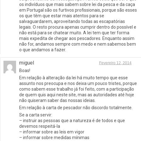
os indivíduos que mais sabem sobre lei da pesca e da caça
em Portugal são os furtivos profissionais, porque são esses
os que têm que estar mais atentos para se
salvaguardarem, aproveitando todas as escapatórias
legais. O resto procura apenas cumprir dentro do possível e
não está para se chatear muito. A lei tem que ter forma
mais expedita de chegar aos pescadores. Enquanto assim
não for, andamos sempre com medo e nem sabemos bem
o que andamos a fazer.
miguel
Fevereiro 12, 2014
Boas!
Em relação à alteração da lei há muito tempo que esse
assunto nos preocupa e nos deixa um pouco tristes, porque
como sabem esse trabalho já foi feito, com a participação
de quem quis aqui neste site, mas as autoridades até hoje
não quiseram saber das nossas ideias.
Em relação à carta de pescador não discordo totalmente.
Se a carta servir:
– instruir as pessoas que a natureza é de todos e que
devemos respeitá-la
– informar sobre as leis em vigor
– informar sobre medidas mínimas