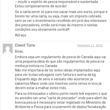
– incutir o espírito de pesca responsável e sustentada
Estou completamente de acordo!
Se a carta servir só para nos sacar mais uns euros, porque é
bonito ter uma carta, ou seja, mais um imposto cobrado,
sem se ver o investimento recolhido em prol dos interesses
dos pescadores, então será mais do mesmo e nestas
condições sou obviamente contra!!!
Abraço
Elwell Torre
Fevereiro 12, 2014
Boas,
Embora seja um regulamento de pesca do Canada aqui vai
uma pequena ideia do que são regulamentos de pesca na
minha provincia no Canada.
Não me importava de ter estes ideais implantados aqui
para ver trutas selvagens com fartura e acima de kg
Enquanto algo de serio e sensato não acontecer ja
sabemos Mario onde uns mestres como vimos in loco já
devem estar a malhar estes mês.
Para os intressados o ultimo ponto neste link expoem o que
eu acredito ser uma “carta de pescador” onde para alem da
licenca pesca é necessario estar registado no Ministerio de
Ambiente e Pesca para cruzamento de dados/fiscalização.