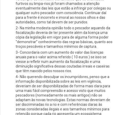
furtivos ou limpa-rios já foram chamados a atenção
eventualmente das leis que estão a infringir por colegas ou
qualquer outro pescador com consciência. Continuar daí
para a frente é incorreto e imoral ao nossos olhos e das
autoridades, como tal devem de ser punidos.
2- Na minha modesta opinião todo o pescador aquando da
fiscalização deveria de ter presente além da licença uma
cópia da legislação em vigor para de alguma forma poder
“demonstrar” conhecimento das regras básicas, quanto aos
troços pescáveis e tamanhos mínimos de captura.
3- Concordaria com um aumento do valor das licenças
anuais para o valor acima referido ( 10 euros ) se isso se
viesse a refletir num aumento da fiscalização e uma
diminuição significativa dessas coutadas irreais e caseiras
que têm nascido pelos nossos rios.
4- Não querendo desculpar os incumpridores, penso que a
informação disponibilizada sobre as leis em vigência,
deveriam de ser disponibilizadas de forma mais clara para
uma mais fácil compreensão e acesso visto que muitos
pescadores (nomeadamente os mais antigos) não se
adaptam às novas tecnologias. Estas normas deveriam de
ser discriminadas rio a rio e com referências claras às
zonas consideradas ilegais e aos tamanhos mínimos para
retenção porque cada rio apresenta um ecossistema