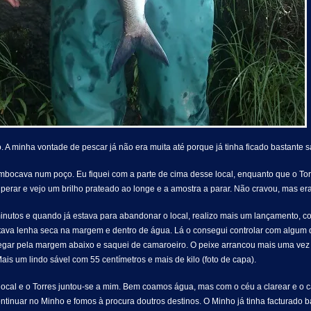
 A minha vontade de pescar já não era muita até porque já tinha ficado bastante sat
ocava num poço. Eu fiquei com a parte de cima desse local, enquanto que o Torr
uperar e vejo um brilho prateado ao longe e a amostra a parar. Não cravou, mas e
 minutos e quando já estava para abandonar o local, realizo mais um lançamento, c
 faltava lenha seca na margem e dentro de água. Lá o consegui controlar com algum
egar pela margem abaixo e saquei de camaroeiro. O peixe arrancou mais uma vez n
is um lindo sável com 55 centímetros e mais de kilo (foto de capa).
 local e o Torres juntou-se a mim. Bem coamos água, mas com o céu a clarear e o ca
tinuar no Minho e fomos à procura doutros destinos. O Minho já tinha facturado b