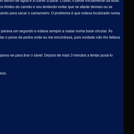
o dentro de água e a colher a parar. Cravei, o peixe inicialmente dá duas
os limites do carreto e vou tentando evitar que se afaste demais ou se
eitando para sacar o camaroeiro. O problema é que estava localizado numa
ão parava um segundo e estava sempre a nadar numa base circular. Às
star o peixe da pedra onde eu me encontrava, pois vontade não lhe faltava
arou-se para tirar o sável. Depois de mais 3 minutos a tentar puxá-lo
peso.