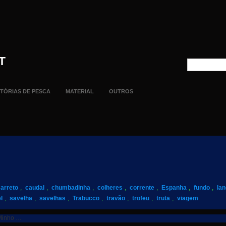
T
STÓRIAS DE PESCA
MATERIAL
OUTROS
arreto
,
caudal
,
chumbadinha
,
colheres
,
corrente
,
Espanha
,
fundo
,
la
l
,
savelha
,
savelhas
,
Trabucco
,
travão
,
trofeu
,
truta
,
viagem