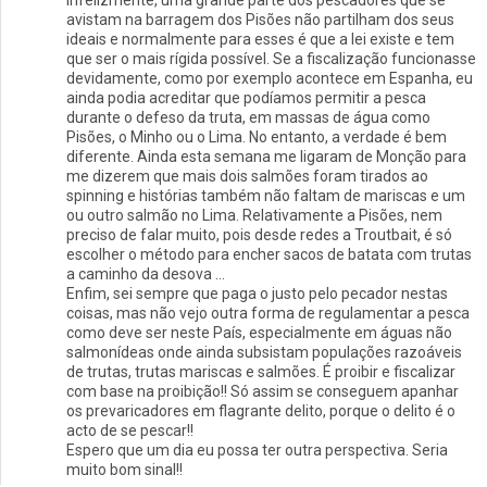
Infelizmente, uma grande parte dos pescadores que se
avistam na barragem dos Pisões não partilham dos seus
ideais e normalmente para esses é que a lei existe e tem
que ser o mais rígida possível. Se a fiscalização funcionasse
devidamente, como por exemplo acontece em Espanha, eu
ainda podia acreditar que podíamos permitir a pesca
durante o defeso da truta, em massas de água como
Pisões, o Minho ou o Lima. No entanto, a verdade é bem
diferente. Ainda esta semana me ligaram de Monção para
me dizerem que mais dois salmões foram tirados ao
spinning e histórias também não faltam de mariscas e um
ou outro salmão no Lima. Relativamente a Pisões, nem
preciso de falar muito, pois desde redes a Troutbait, é só
escolher o método para encher sacos de batata com trutas
a caminho da desova …
Enfim, sei sempre que paga o justo pelo pecador nestas
coisas, mas não vejo outra forma de regulamentar a pesca
como deve ser neste País, especialmente em águas não
salmonídeas onde ainda subsistam populações razoáveis
de trutas, trutas mariscas e salmões. É proibir e fiscalizar
com base na proibição!! Só assim se conseguem apanhar
os prevaricadores em flagrante delito, porque o delito é o
acto de se pescar!!
Espero que um dia eu possa ter outra perspectiva. Seria
muito bom sinal!!