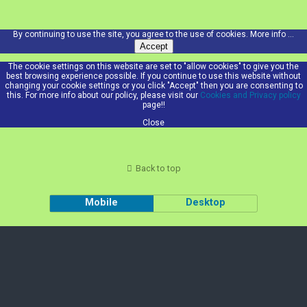
By continuing to use the site, you agree to the use of cookies.
More info ...
Accept
The cookie settings on this website are set to "allow cookies" to give you the
best browsing experience possible. If you continue to use this website without
changing your cookie settings or you click "Accept" then you are consenting to
this. For more info about our policy, please visit our
Cookies and Privacy policy
page!!
Close
Back to top
Mobile
Desktop