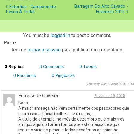
Barragem Do Alto Cávado -
Estorãos - Campeonato
Pesca À Truta!
Fevereiro 2015
You must be
logged in
to post a comment.
Profile
Tem de
iniciar a sessão
para publicar um comentário.
3 Replies
3 Comments
0 Tweets
0 Facebook
0 Pingbacks
last reply was fevereiro 26, 2015
Ferreira de Oliveira
Fevereiro 26, 2015
Boas
A maior ameaça não vem certamente dos pescadores que
usam isco artificial (colheres e rapalas)…
A titulo de exemplo, no mês de dezembro eu e mais três
amigos aqui do fórum fomos até esta massa de água
matar o vicio da pesca e todos pescámos ao spinning.