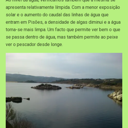
apresenta relativamente límpida. Com a menor exposição
solar e o aumento do caudal das linhas de água que
entram em Pisões, a densidade de algas diminui e a água
torna-se mais limpa. Um facto que permite ver bem o que
se passa dentro de água, mas também permite ao peixe
ver o pescador desde longe.