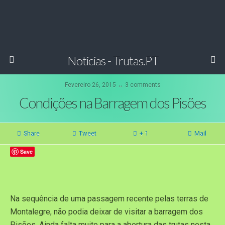
Noticias - Trutas.PT
Fevereiro 26, 2015 ↔ 3 comments
Condições na Barragem dos Pisões
Share
Tweet
+ 1
Mail
Save
Na sequência de uma passagem recente pelas terras de
Montalegre, não podia deixar de visitar a barragem dos
Pisões. Ainda falta muito para a abertura das trutas nesta