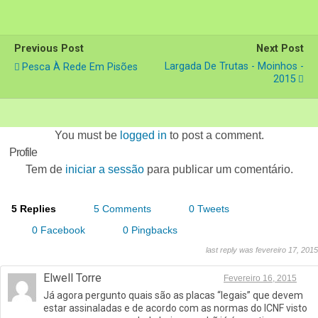
Previous Post
Next Post
Largada De Trutas - Moinhos -
Pesca À Rede Em Pisões
2015
You must be
logged in
to post a comment.
Profile
Tem de
iniciar a sessão
para publicar um comentário.
5 Replies
5 Comments
0 Tweets
0 Facebook
0 Pingbacks
last reply was fevereiro 17, 2015
Elwell Torre
Fevereiro 16, 2015
Já agora pergunto quais são as placas “legais” que devem
estar assinaladas e de acordo com as normas do ICNF visto