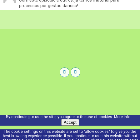
Com este episódio e outros, ja temos material para
processos por gestao danosa!
By continuing to use the site, you agree to the use of cookies.
More info ...
Accept
The cookie settings on this website are set to "allow cookies" to give you the
best browsing experience possible. If you continue to use this website without