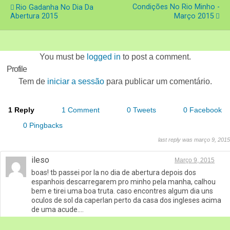
Condições No Rio Minho -
Rio Gadanha No Dia Da
Abertura 2015
Março 2015
You must be
logged in
to post a comment.
Profile
Tem de
iniciar a sessão
para publicar um comentário.
1 Reply
1 Comment
0 Tweets
0 Facebook
0 Pingbacks
last reply was março 9, 2015
ileso
Março 9, 2015
boas! tb passei por la no dia de abertura depois dos
espanhois descarregarem pro minho pela manha, calhou
bem e tirei uma boa truta. caso encontres algum dia uns
oculos de sol da caperlan perto da casa dos ingleses acima
de uma acude….