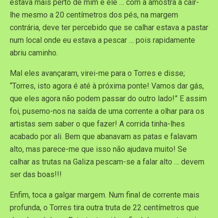
estava mais perto de mim e ele … com a amostra a cair-
lhe mesmo a 20 centímetros dos pés, na margem
contrária, deve ter percebido que se calhar estava a pastar
num local onde eu estava a pescar … pois rapidamente
abriu caminho.
Mal eles avançaram, virei-me para o Torres e disse;
“Torres, isto agora é até à próxima ponte! Vamos dar gás,
que eles agora não podem passar do outro lado!” E assim
foi, pusemo-nos na saída de uma corrente a olhar para os
artistas sem saber o que fazer! A corrida tinha-lhes
acabado por ali. Bem que abanavam as patas e falavam
alto, mas parece-me que isso não ajudava muito! Se
calhar as trutas na Galiza pescam-se a falar alto … devem
ser das boas!!!
Enfim, toca a galgar margem. Num final de corrente mais
profunda, o Torres tira outra truta de 22 centímetros que