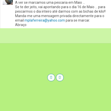
A ver se marcamos uma pescaria em Maio …
Se te der jeito, vai apontando para o dia 16 de Maio … para
pescarmos o dia inteiro até darmos com as bichas de kilo!!
Manda-me uma mensagem privada directamente para o
email
mplaferreira@yahoo.com
para se marcar.
Abraço