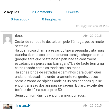
2 Replies
2 Comments
0 Tweets
0 Facebook
0 Pingbacks
last reply was abril 29, 2015
ileso
Abril 29, 2015
Gostei de ver que te deste bem pelo Tâmega, pesco muito
neste rio.
Ha quem diga chame a essas do tipo a segunda truta mais
clarinha de marisca embora nunca consiga chegar ao mar
(porque sera que neste nosso pais nao se constroem
escadas para peixes nas barragens?), e de facto tem uma
carne rosada como as mariscas e salmoes.
Ha zonas longe de estradas e caminhos para quem quer
andar um bocadinho onde raramente vai gente, pocos
boms e zonas de rápidos onde as únicas pegadas que se
encontram sao dos animais selvagens. E claro, excelentes
trofeus de 40+ a puxar pros 50…
Seria bom um dia nos encontrarmos por aqui…
Trutas.PT
Abril 29, 2015