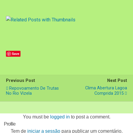
Save
Previous Post
Next Post
Clima Abertura Lagoa
Repovoamento De Trutas
No Rio Vizela
Comprida 2015
You must be
logged in
to post a comment.
Profile
Tem de
iniciar a sessão
para publicar um comentário.