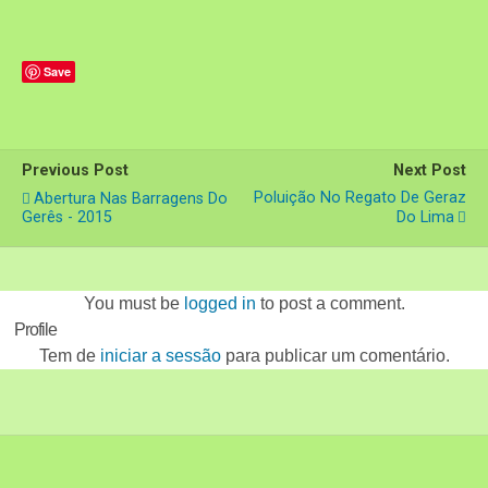
Save
Previous Post
Next Post
Poluição No Regato De Geraz
Abertura Nas Barragens Do
Gerês - 2015
Do Lima
You must be
logged in
to post a comment.
Profile
Tem de
iniciar a sessão
para publicar um comentário.