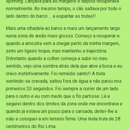
spinning. Lançava para as margens e depois recuperava
normalmente. Ao mesmo tempo, o cão saltava por todo o
lado dentro do barco … a espantar as trutas!!
Mais uma olhadela ao barco e mais um lançamento largo
numa zona de areão mais grosso. Começo a recuperar e
quando a amostra vem a chegar perto da minha margem,
sinto um ligeiro toque, mas mantenho a trajectória.
Entretanto quando a colher começa a subir no meu
sentido, vejo uma sombra atrás dela que abre a boca e eu
cravo instintivamente. Foi remédio santo!! A truta
sentindo-se cravada, saltou fora de água e não parou nos
primeiros 20 segundos. Foi sempre a correr de um lado
para o outro e eu com medo que o fio partisse. Lá a
segurei dentro dos limites da zona onde me encontrava e
quando já estava um pouco para o cansada, deitei-lhe a
mão e coloquei-a em terreno firme. Uma linda truta de 28
centímetros do Rio Lima.