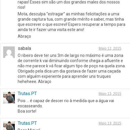
rapas! Esses sim são um dos grandes males dos nossos
rios!
Mota, desculpa “estragar” as minhas felicitações a uma
grande captura tua, com grande mérito e saber, mas tinha
que escrever o que escrevi! Espero recuperar a tempo para
ainda te ir fazer uma visita este ano!
Abraço
sabala
Maio 12, 2015
O ribeiro deve ter uns 3m de largo no máximo é uma zona
de corrente k vai diminuindo conforme chega a afluente e
não me parece k vá ficar algum tipo de poço na quela zona.
Obrigado pela dica um dia gostava de fazer uma caçada
com alguém experiente para aprender uns truques
heheheee. Abraço
Trutas.PT
Maio 13, 2015
Pois … é capaz de descer rio à medida que a água vai
escasseando.
Boa sorte!
Trutas.PT
Maio 13, 2015