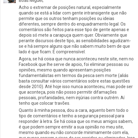
Boas Miguel,
Acho o extremar de posições natural, especialmente
quando se está a lidar com gente intransigente que não
permite que os outros tenham posições ou ideias
diferentes, sempre dentro do enquadramento legal. Os
comentários são feitos para esse tipo de gente apenas e
depois só mete a carapuça quem quer. Obviamente que
perante discursos deste tipo, as sensibilidades agudizam-
se e há sempre alguns que não sabem muito bem de que
lado é que ficam. É compreensível.
Agora, se há coisa que nunca aconteceu neste site, nem no
Facebook que lhe serve de apoio, foi eliminar pessoas ou
opiniões, mesmo quando apresentam posições
fundamentalistas em termos da pesca sem morte (aliás
basta consultar vários comentários sobre estas questões
desde 2010). Até hoje isso nunca aconteceu, mas pode ser
que aconteça, pois não posso permitir difamações
pessoais, profanidades, nem injúrias contra outrém. Aí
tenho que colocar travões.
Quanto à minha pessoa, dou a cara, aguento bem todo o
tipo de comentários e tenho a segurança pessoal para
responder à letra. Se há coisa que os meus amigos sabem,
é que podem sempre emitir a sua opinião no meu site,
mesmo quando eu não concorde minimamente com ela,