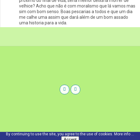
próximo do final de vida, seria melhor deixa la morrer de
velhice? Acho que não é com moralismo que lá vamos mas
sim com bom senso. Boas pescarias a todos e que um dia
me calhe uma assim que dará além de um bom assado
uma historia para a vida.
By continuing to use the site, you agree to the use of cookies.
More info ...
Accept