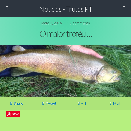
Noticias - Trutas.PT
Maio 7, 2015 ↔ 16 comments
O maior troféu …
Share
Tweet
+ 1
Mail
Save