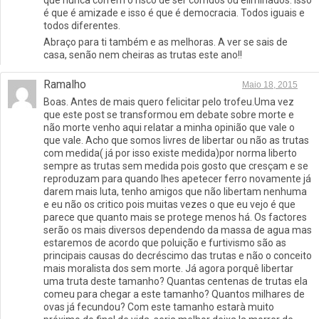
que nunca correm o risco de ser corridos ou eliminados. Isso
é que é amizade e isso é que é democracia. Todos iguais e
todos diferentes.
Abraço para ti também e as melhoras. A ver se sais de
casa, senão nem cheiras as trutas este ano!!
Ramalho
Maio 18, 2015
Boas. Antes de mais quero felicitar pelo trofeu.Uma vez
que este post se transformou em debate sobre morte e
não morte venho aqui relatar a minha opinião que vale o
que vale. Acho que somos livres de libertar ou não as trutas
com medida( já por isso existe medida)por norma liberto
sempre as trutas sem medida pois gosto que cresçam e se
reproduzam para quando lhes apetecer ferro novamente já
darem mais luta, tenho amigos que não libertam nenhuma
e eu não os critico pois muitas vezes o que eu vejo é que
parece que quanto mais se protege menos há. Os factores
serão os mais diversos dependendo da massa de agua mas
estaremos de acordo que poluição e furtivismo são as
principais causas do decréscimo das trutas e não o conceito
mais moralista dos sem morte. Já agora porquê libertar
uma truta deste tamanho? Quantas centenas de trutas ela
comeu para chegar a este tamanho? Quantos milhares de
ovas já fecundou? Com este tamanho estarà muito