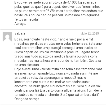
E vou ver se meto aqui a foto da de 4,1000 kg agarrada
pelas guelras que é para depois devolver aos “menininhos
da pluma sem morte”!!! Vão mas é trabalhar malandros que
neste País pouco hão-de pescar! Só mesmo em aquários
feitos à medida!
Abraço,
sabala
Maio 12, 2015
Boas, sou novato neste vício, 1ano e meio por aí e mt
medalhas perdidas e trutas nem velas heheheee. Este ano
está correr melhor um pouco já consegui uma trutita de
30cm depois de um dia inteirinho a procura… agora tenho
tirado mas tudo abaixo da medida la uma ou outra com
medida mas muita hora em redor do rio também. Gostava
de uma dica sua.
Hoje avistei uma valente truta não teria esse tamanho mas
era mesmo um grande bixo nunca viu nada assim té me
arrepiei ao vela, ela a perseguir a mepps2 mas o
lançamento era curto e ela mal vê a medalha subir
encostou se num galho e nunca mais a vi. Será que ela vai
continuar por lá? Era perto duma afluente aí uns 15m devia
ter subido com esta enchente. Será que vai embora da li?
Obrigado abraço