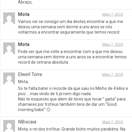
Abraço,
Mota
Maio 7, 2015
Vamos ver se consigo um dia destes encontrar a que me
deixou uma semana sem dormir a uns anos se nós
voltarmos a encontrar seguramente que temos record
Mota
Maio 7, 2015
Pode ser que me volte a encontrar com a que me deixou
uma semana sem dormir a uns anos se a encontrar temos
record de cetraria absoluta
Elwell Torre
Maio 7, 2015
Mota,
So te falta bater o recorde da que saiu no Minho de 4 kilos e
pico…..mas vindo de ti já nem digo nada.
Náo te esqueces que alem de teres que tocar ” gaita” para
chamares por trofeus também tens de dar um “Good
morning babe” 🙂
NBiscaia
Maio 7, 2015
Mota, o rei dos troféus. Grande bicho muitos parabéns. Na