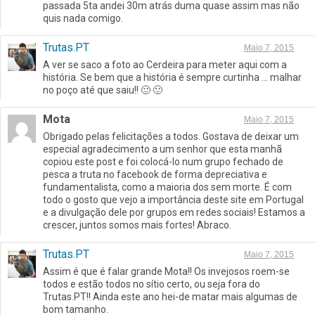
passada 5ta andei 30m atrás duma quase assim mas não
quis nada comigo.
Trutas.PT
Maio 7, 2015
A ver se saco a foto ao Cerdeira para meter aqui com a
história. Se bem que a história é sempre curtinha … malhar
no poço até que saiu!! 🙂 🙂
Mota
Maio 7, 2015
Obrigado pelas felicitações a todos. Gostava de deixar um
especial agradecimento a um senhor que esta manhã
copiou este post e foi colocá-lo num grupo fechado de
pesca a truta no facebook de forma depreciativa e
fundamentalista, como a maioria dos sem morte. É com
todo o gosto que vejo a importância deste site em Portugal
e a divulgação dele por grupos em redes sociais! Estamos a
crescer, juntos somos mais fortes! Abraco.
Trutas.PT
Maio 7, 2015
Assim é que é falar grande Mota!! Os invejosos roem-se
todos e estão todos no sítio certo, ou seja fora do
Trutas.PT!! Ainda este ano hei-de matar mais algumas de
bom tamanho.