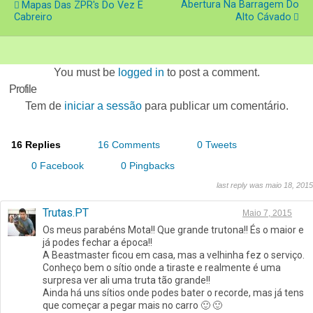
Abertura Na Barragem Do
Mapas Das ZPR's Do Vez E
Cabreiro
Alto Cávado
You must be
logged in
to post a comment.
Profile
Tem de
iniciar a sessão
para publicar um comentário.
16 Replies
16 Comments
0 Tweets
0 Facebook
0 Pingbacks
last reply was maio 18, 2015
Trutas.PT
Maio 7, 2015
Os meus parabéns Mota!! Que grande trutona!! És o maior e
já podes fechar a época!!
A Beastmaster ficou em casa, mas a velhinha fez o serviço.
Conheço bem o sítio onde a tiraste e realmente é uma
surpresa ver ali uma truta tão grande!!
Ainda há uns sítios onde podes bater o recorde, mas já tens
que começar a pegar mais no carro 🙂 🙂