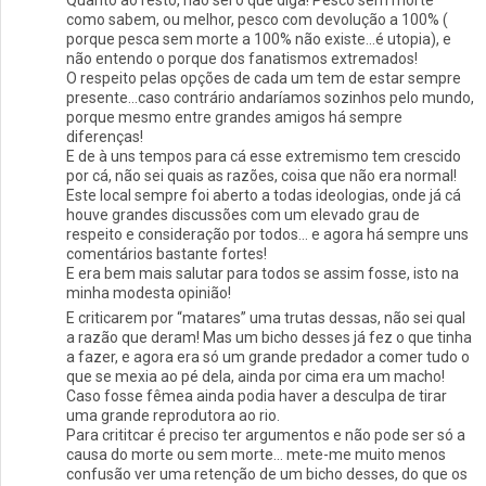
Quanto ao resto, não sei o que diga! Pesco sem morte
como sabem, ou melhor, pesco com devolução a 100% (
porque pesca sem morte a 100% não existe…é utopia), e
não entendo o porque dos fanatismos extremados!
O respeito pelas opções de cada um tem de estar sempre
presente…caso contrário andaríamos sozinhos pelo mundo,
porque mesmo entre grandes amigos há sempre
diferenças!
E de à uns tempos para cá esse extremismo tem crescido
por cá, não sei quais as razões, coisa que não era normal!
Este local sempre foi aberto a todas ideologias, onde já cá
houve grandes discussões com um elevado grau de
respeito e consideração por todos… e agora há sempre uns
comentários bastante fortes!
E era bem mais salutar para todos se assim fosse, isto na
minha modesta opinião!
E criticarem por “matares” uma trutas dessas, não sei qual
a razão que deram! Mas um bicho desses já fez o que tinha
a fazer, e agora era só um grande predador a comer tudo o
que se mexia ao pé dela, ainda por cima era um macho!
Caso fosse fêmea ainda podia haver a desculpa de tirar
uma grande reprodutora ao rio.
Para crititcar é preciso ter argumentos e não pode ser só a
causa do morte ou sem morte… mete-me muito menos
confusão ver uma retenção de um bicho desses, do que os