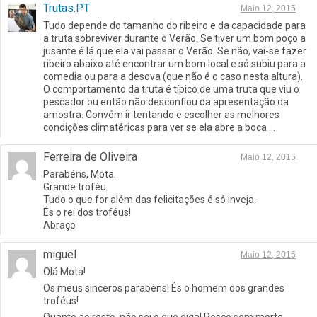
Trutas.PT
Maio 12, 2015
Tudo depende do tamanho do ribeiro e da capacidade para
a truta sobreviver durante o Verão. Se tiver um bom poço a
jusante é lá que ela vai passar o Verão. Se não, vai-se fazer
ribeiro abaixo até encontrar um bom local e só subiu para a
comedia ou para a desova (que não é o caso nesta altura).
O comportamento da truta é típico de uma truta que viu o
pescador ou então não desconfiou da apresentação da
amostra. Convém ir tentando e escolher as melhores
condições climatéricas para ver se ela abre a boca …
Ferreira de Oliveira
Maio 12, 2015
Parabéns, Mota.
Grande troféu.
Tudo o que for além das felicitações é só inveja.
És o rei dos troféus!
Abraço
miguel
Maio 12, 2015
Olá Mota!
Os meus sinceros parabéns! És o homem dos grandes
troféus!