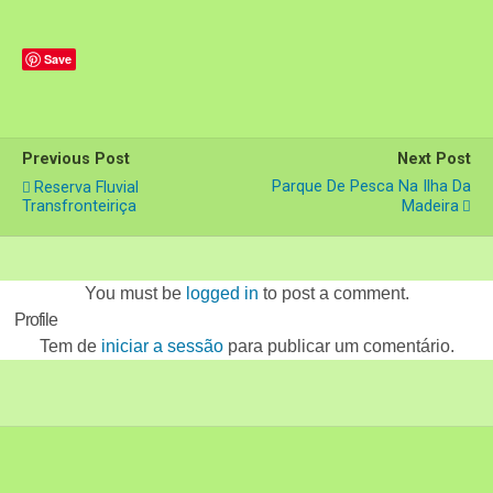
Save
Previous Post
Next Post
Parque De Pesca Na Ilha Da
Reserva Fluvial
Transfronteiriça
Madeira
You must be
logged in
to post a comment.
Profile
Tem de
iniciar a sessão
para publicar um comentário.