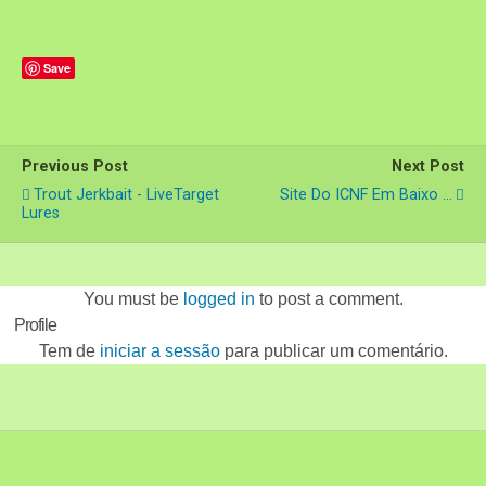
Save
Previous Post
Next Post
Trout Jerkbait - LiveTarget
Site Do ICNF Em Baixo ...
Lures
You must be
logged in
to post a comment.
Profile
Tem de
iniciar a sessão
para publicar um comentário.