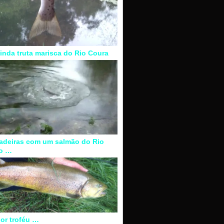
inda truta marisca do Rio Coura
adeiras com um salmão do Rio
o …
or troféu …