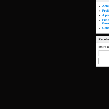
Achi
Proi
À pr
Pesc
Gerê
Cond
Receba 
Insira 