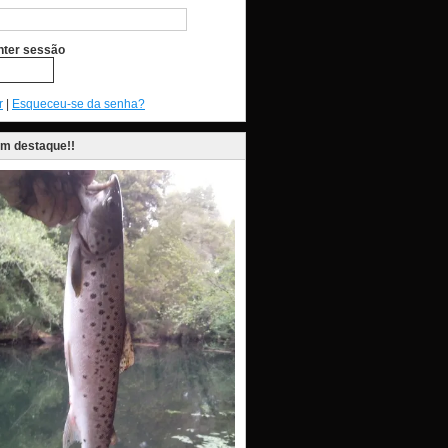
ter sessão
r
|
Esqueceu-se da senha?
em destaque!!