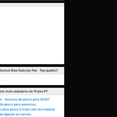
Sunset Blue Balcony Flat - Top quality!!
_
sts mais populares do Trutas.PT
o – licenças de pesca para 2018!!
de pesca para amostras.
s para pesca à truta com isco natural
de ligação ao carreto.