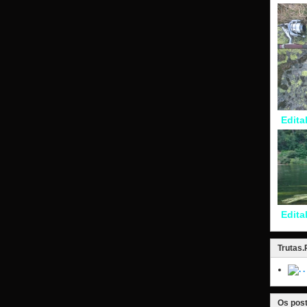
Edita
Edita
Trutas
.
Os post