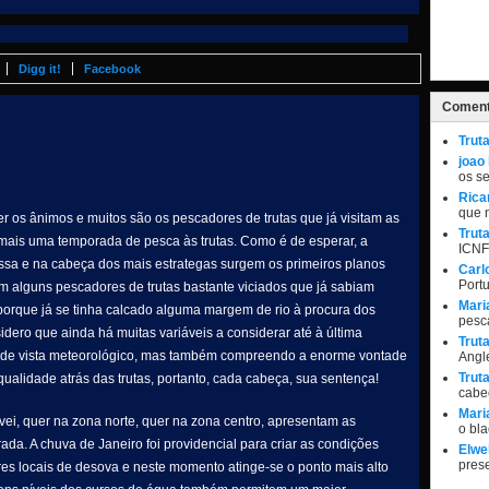
Digg it!
Facebook
Coment
Trut
joao
os s
Rica
que 
 os ânimos e muitos são os pescadores de trutas que já visitam as
Trut
 mais uma temporada de pesca às trutas. Como é de esperar, a
ICNF
sa e na cabeça dos mais estrategas surgem os primeiros planos
Carl
Port
om alguns pescadores de trutas bastante viciados que já sabiam
Mari
 porque já se tinha calcado alguma margem de rio à procura dos
pesc
dero que ainda há muitas variáveis a considerar até à última
Trut
 de vista meteorológico, mas também compreendo a enorme vontade
Angle
Trut
ualidade atrás das trutas, portanto, cada cabeça, sua sentença!
cabe
Mari
ei, quer na zona norte, quer na zona centro, apresentam as
o bl
da. A chuva de Janeiro foi providencial para criar as condições
Elwel
pres
res locais de desova e neste momento atinge-se o ponto mais alto