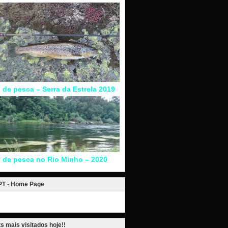
l de pesca – Serra da Estrela 2019
l de pesca no Rio Minho – 2020
.PT - Home Page
s mais visitados hoje!!