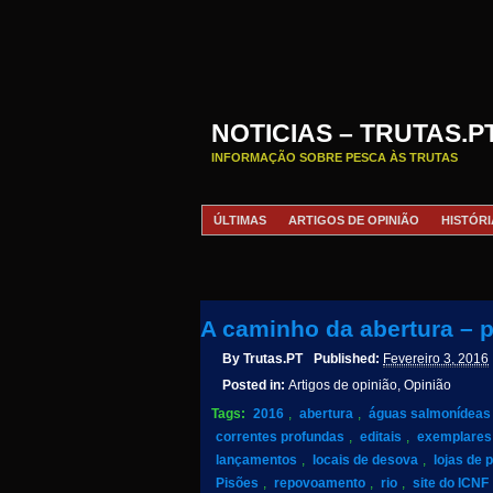
NOTICIAS – TRUTAS.P
INFORMAÇÃO SOBRE PESCA ÀS TRUTAS
ÚLTIMAS
ARTIGOS DE OPINIÃO
HISTÓRI
A caminho da abertura – 
By
Trutas.PT
Published:
Fevereiro 3, 2016
Posted in:
Artigos de opinião, Opinião
Tags:
2016
,
abertura
,
águas salmonídeas
correntes profundas
,
editais
,
exemplares
lançamentos
,
locais de desova
,
lojas de 
Pisões
,
repovoamento
,
rio
,
site do ICNF