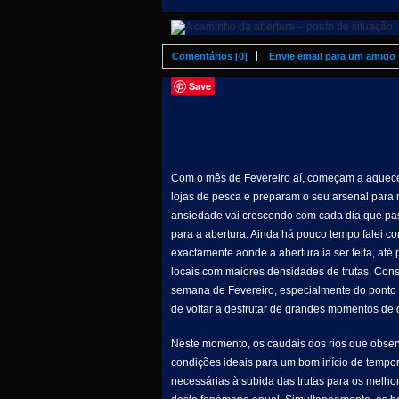
Comentários [0]
Envie email para um amigo
Save
Com o mês de Fevereiro aí, começam a aquecer
lojas de pesca e preparam o seu arsenal para
ansiedade vai crescendo com cada dia que pas
para a abertura. Ainda há pouco tempo falei c
exactamente aonde a abertura ia ser feita, até
locais com maiores densidades de trutas. Consi
semana de Fevereiro, especialmente do ponto
de voltar a desfrutar de grandes momentos de q
Neste momento, os caudais dos rios que observ
condições ideais para um bom início de tempora
necessárias à subida das trutas para os melho