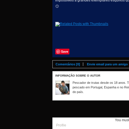
impossíveis a grandes exemplares esquivos qu
🙂
Save
Comentários [0]
Envie email para um amigo
INFORMAÇÃO SOBRE O AUTOR
Pescador de trutas desde os 18 anos. Te
pescado em Portugal, Espanha e no Rei
do país.
You mus
Profile