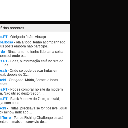
ários recentes
as.PT
- Obrigado João. Abraço…
 barbosa
- ola a todo! tenho acompanhado
eus posts embora nao participe…
rdo
- Sinceramente tenho lido tanta coisa
nem sei onde e…
as.PT
- Boas, A informação está no site do
. É de…
osch
- Onde se pode pescar trutas em
ugal, depois de 31…
achi
- Obrigado, Mário, Abraço e boas
arias…
as.PT
- Podes comprar no site da modern
r. Não utilizo destorcedor.…
as.PT
- Black Minnow de 7 cm, cor kaki,
ça com peso…
achi
- Trutas, precisava se for possivel, qual
ack minow indicado…
l Torre
- Torres Fishing Challenge estará
ente em mais um convívio de…