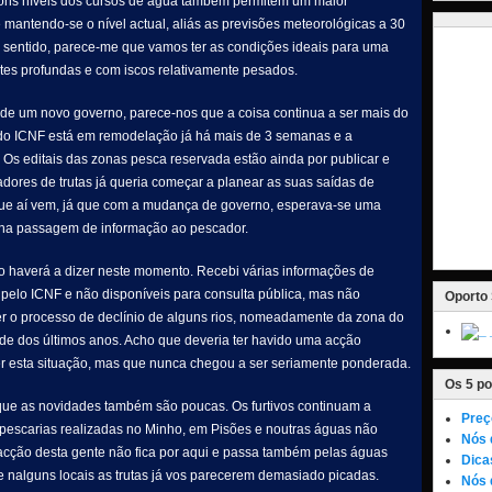
ons níveis dos cursos de água também permitem um maior
 e mantendo-se o nível actual, aliás as previsões meteorológicas a 30
e sentido, parece-me que vamos ter as condições ideais para uma
tes profundas e com iscos relativamente pesados.
a de um novo governo, parece-nos que a coisa continua a ser mais do
e do ICNF está em remodelação já há mais de 3 semanas e a
. Os editais das zonas pesca reservada estão ainda por publicar e
dores de trutas já queria começar a planear as suas saídas de
ue aí vem, já que com a mudança de governo, esperava-se uma
 na passagem de informação ao pescador.
o haverá a dizer neste momento. Recebi várias informações de
pelo ICNF e não disponíveis para consulta pública, mas não
Oporto 
er o processo de declínio de alguns rios, nomeadamente da zona do
de dos últimos anos. Acho que deveria ter havido uma acção
er esta situação, mas que nunca chegou a ser seriamente ponderada.
Os 5 po
 que as novidades também são poucas. Os furtivos continuam a
Preç
 pescarias realizadas no Minho, em Pisões e noutras águas não
Nós 
 acção desta gente não fica por aqui e passa também pelas águas
Dica
e nalguns locais as trutas já vos parecerem demasiado picadas.
Nós 