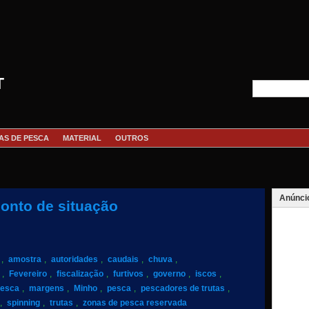
T
AS DE PESCA
MATERIAL
OUTROS
Anúnci
ponto de situação
,
amostra
,
autoridades
,
caudais
,
chuva
,
,
Fevereiro
,
fiscalização
,
furtivos
,
governo
,
iscos
,
pesca
,
margens
,
Minho
,
pesca
,
pescadores de trutas
,
,
spinning
,
trutas
,
zonas de pesca reservada