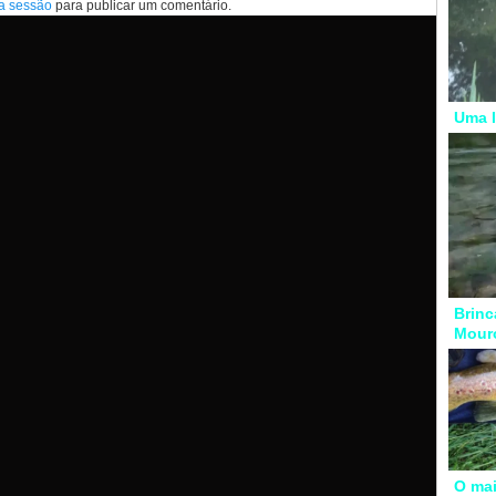
 a sessão
para publicar um comentário.
Uma l
Brinc
Mour
O mai