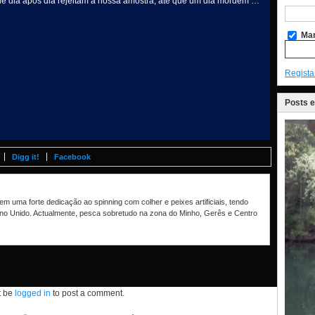
e dia após dia rejeitam a nossa amostra, até que um dia mordem …
Man
Regista
Posts 
Digg it!
Facebook
m uma forte dedicação ao spinning com colher e peixes artificiais, tendo
no Unido. Actualmente, pesca sobretudo na zona do Minho, Gerês e Centro
t be
logged in
to post a comment.