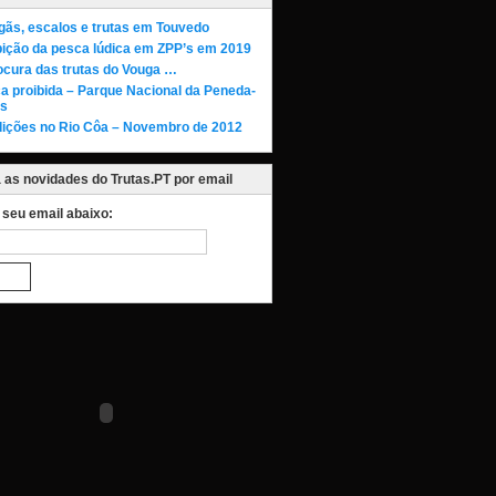
gãs, escalos e trutas em Touvedo
bição da pesca lúdica em ZPP’s em 2019
ocura das trutas do Vouga …
a proibida – Parque Nacional da Peneda-
s
ições no Rio Côa – Novembro de 2012
as novidades do Trutas.PT por email
o seu email abaixo: