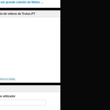
 um grande salmão do Minho …
o de videos do Trutas.PT
dget by Daiko
 utilizador