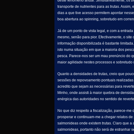
deste fenómeno anual. Simultaneamente, os b
transporte de nutrientes para as trutas. Assim,
dias a que tive acesso permitem apontar ness
boa abertura ao spinning, sobretudo em corren
Já de um ponto de vista legal, e com a entrad
mesmo, senão para pior. Efectivamente, o sit
informação disponibilizada é bastante limitada
isto numa situação em que a maioria dos pesca
pesca. Parece-nos ser um mau prenúncio do q
maior agilidade nestes processos e sobretudo
Quanto a densidades de trutas, creio que pouc
sessões de repovoamento pontuais realizadas 
acredito que sejam as necessárias para revert
Minho, onde assisti à maior quebra de densida
enérgica das autoridades no sentido de revert
No que diz respeito a fiscalização, parece-me
prosperar e continuam-me a chegar relatos de
salmonideas onde existem trutas. Claro que a
salmonideas, portanto não será de estranhar s