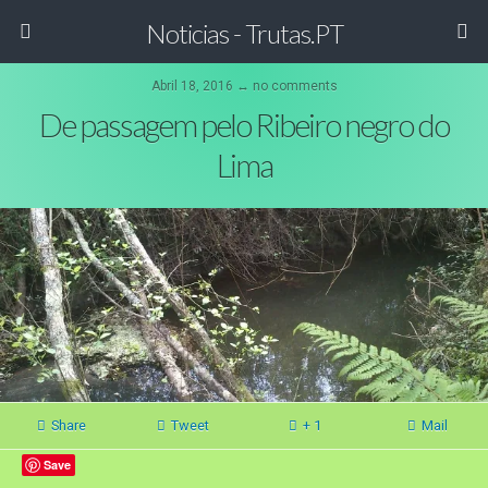
Noticias - Trutas.PT
Abril 18, 2016 ↔ no comments
De passagem pelo Ribeiro negro do
Lima
Share
Tweet
+ 1
Mail
Save