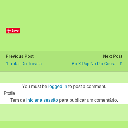
Save
Previous Post
Next Post
Trutas Do Trovela.
Ao X-Rap No Rio Coura ...
You must be
logged in
to post a comment.
Profile
Tem de
iniciar a sessão
para publicar um comentário.