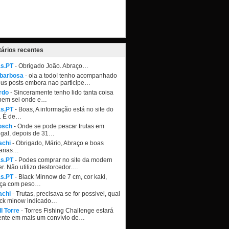
ários recentes
as.PT
- Obrigado João. Abraço…
 barbosa
- ola a todo! tenho acompanhado
eus posts embora nao participe…
rdo
- Sinceramente tenho lido tanta coisa
nem sei onde e…
as.PT
- Boas, A informação está no site do
. É de…
osch
- Onde se pode pescar trutas em
ugal, depois de 31…
achi
- Obrigado, Mário, Abraço e boas
arias…
as.PT
- Podes comprar no site da modern
r. Não utilizo destorcedor.…
as.PT
- Black Minnow de 7 cm, cor kaki,
ça com peso…
achi
- Trutas, precisava se for possivel, qual
ack minow indicado…
l Torre
- Torres Fishing Challenge estará
ente em mais um convívio de…