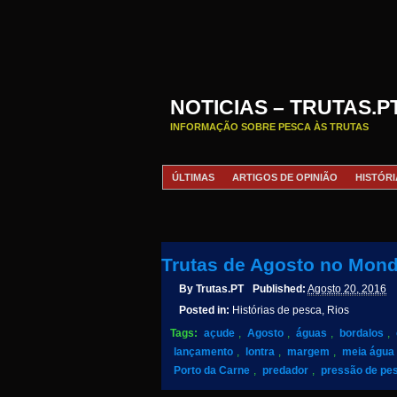
NOTICIAS – TRUTAS.P
INFORMAÇÃO SOBRE PESCA ÀS TRUTAS
ÚLTIMAS
ARTIGOS DE OPINIÃO
HISTÓRI
Trutas de Agosto no Mon
By
Trutas.PT
Published:
Agosto 20, 2016
Posted in:
Histórias de pesca, Rios
Tags:
açude
,
Agosto
,
águas
,
bordalos
,
lançamento
,
lontra
,
margem
,
meia água
Porto da Carne
,
predador
,
pressão de pe