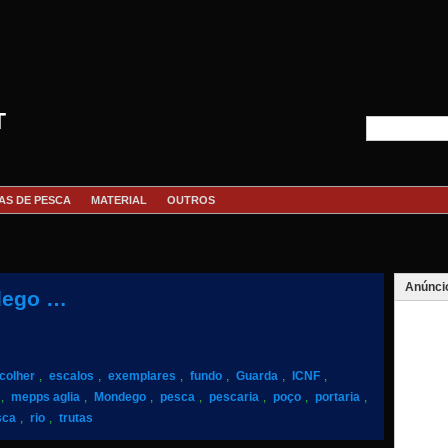
T
AS DE PESCA
MATERIAL
OUTROS
Anúnci
dego …
colher
,
escalos
,
exemplares
,
fundo
,
Guarda
,
ICNF
,
,
mepps aglia
,
Mondego
,
pesca
,
pescaria
,
poço
,
portaria
,
sca
,
rio
,
trutas