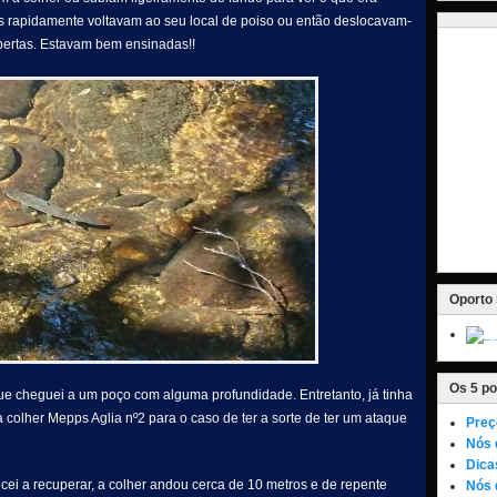
 rapidamente voltavam ao seu local de poiso ou então deslocavam-
bertas. Estavam bem ensinadas!!
Oporto 
Os 5 po
ue cheguei a um poço com alguma profundidade. Entretanto, já tinha
 colher Mepps Aglia nº2 para o caso de ter a sorte de ter um ataque
Preç
Nós 
Dica
cei a recuperar, a colher andou cerca de 10 metros e de repente
Nós 