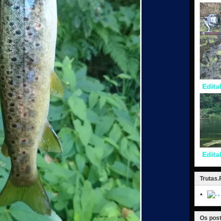
Edita
Edita
Trutas
.
Os post