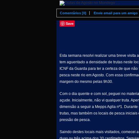
Comentários [0]
Envie email para um amigo
Save
Esta semana resolvi realizar uma breve visita
tem aguentado a densidade de trutas neste loc
ICNF da Guarda para ter a certeza de que não t
pesca neste rio em Agosto. Com essa confirmaç
margem do mesmo pelas 9h30.
Com o dia quente e com sol, peguei no material
açude. Inicialmente, não vi qualquer truta. A
dimensão a seguir a Mepps Aglia nº1. Durante o
trutas, mas também os locais de pesca iniciai
pressão de pesca.
Saindo destes locais mais visitados, comecei 
duas ou três acima dos 30 centímetros. Seguia