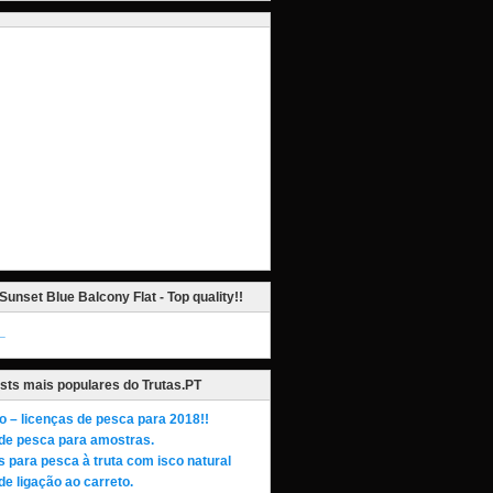
Sunset Blue Balcony Flat - Top quality!!
_
sts mais populares do Trutas.PT
o – licenças de pesca para 2018!!
de pesca para amostras.
s para pesca à truta com isco natural
de ligação ao carreto.