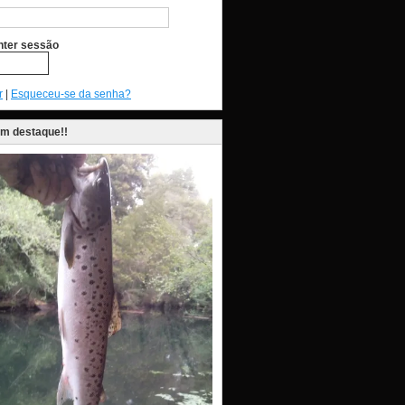
ter sessão
r
|
Esqueceu-se da senha?
em destaque!!