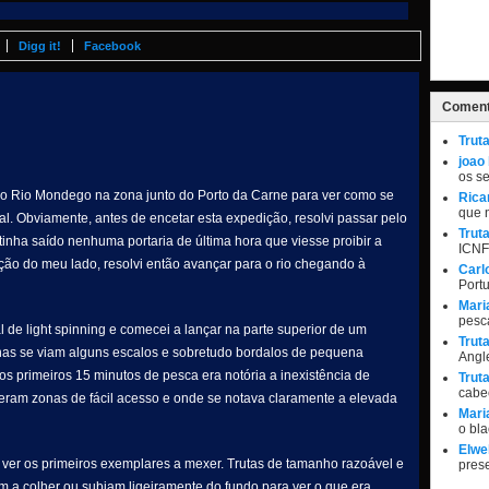
Digg it!
Facebook
Coment
Trut
joao
os s
 ao Rio Mondego na zona junto do Porto da Carne para ver como se
Rica
que 
al. Obviamente, antes de encetar esta expedição, resolvi passar pelo
Trut
inha saído nenhuma portaria de última hora que viesse proibir a
ICNF
ão do meu lado, resolvi então avançar para o rio chegando à
Carl
Port
Mari
pesc
 de light spinning e comecei a lançar na parte superior de um
Trut
penas se viam alguns escalos e sobretudo bordalos de pequena
Angle
s primeiros 15 minutos de pesca era notória a inexistência de
Trut
cabe
s eram zonas de fácil acesso e onde se notava claramente a elevada
Mari
o bl
Elwel
a ver os primeiros exemplares a mexer. Trutas de tamanho razoável e
pres
m a colher ou subiam ligeiramente do fundo para ver o que era