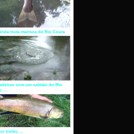
inda truta marisca do Rio Coura
adeiras com um salmão do Rio
o …
or troféu …