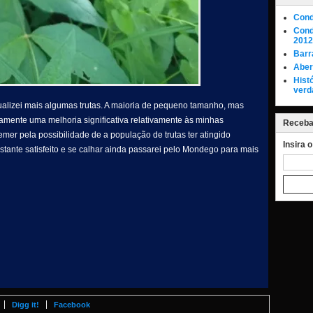
Cond
Cond
2012
Barr
Aber
Hist
verd
sualizei mais algumas trutas. A maioria de pequeno tamanho, mas
amente uma melhoria significativa relativamente às minhas
Receba 
mer pela possibilidade de a população de trutas ter atingido
Insira 
astante satisfeito e se calhar ainda passarei pelo Mondego para mais
Digg it!
Facebook