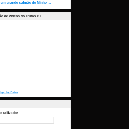
 um grande salmão do Minho …
o de videos do Trutas.PT
dget by Daiko
 utilizador