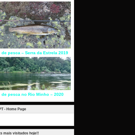
l de pesca – Serra da Estrela 2019
l de pesca no Rio Minho – 2020
.PT - Home Page
s mais visitados hoje!!