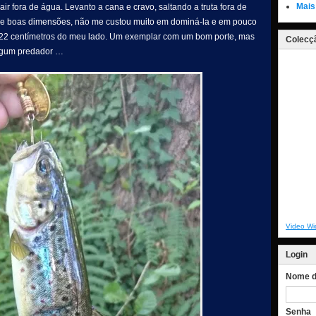
Mais
air fora de água. Levanto a cana e cravo, saltando a truta fora de
de boas dimensões, não me custou muito em dominá-la e em pouco
de 22 centímetros do meu lado. Um exemplar com um bom porte, mas
Colecçã
algum predador …
Video Wi
Login
Nome de
Senha