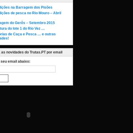
ições na Barragem dos Pisões
ições de pesca no Rio Mouro – Abril
agem do Gerês – Setembro 2015
tura do lote 1 do Rio Vez …
órias de Caça e Pesca … e outras
ades!
as novidades do Trutas.PT por email
o seu email abaixo: