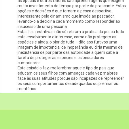
as épocas e outros fatores são aprendizagens que exigem
muito investimento de tempo por parte do praticante. Estas
opções e decisões é que tornam a pesca desportiva
interessante pelo dinamismo que impõe ao pescador
levando-o a decidir a cada momento como responder ao
insucesso de uma pescaria.
Estas leis restritivas não só retiram à prática da pesca todo
este envolvimento e interesse, como não protegem as
espécies e ainda, o pior de tudo – dão aos furtivos uma
imagem de impotência, de inoperância eu diria mesmo de
inexistência de por parte das autoridade a quem cabe a
tarefa de proteger as espécies e os pescadores
cumpridores.
Este episódio faz-me lembrar aquele tipo de pais que
educam os seus filhos com ameaças cada vez maiores
face às suas atitudes porque são incapazes de repreender
os seus comportamentos desadequados ou premiar ou
meritórios.