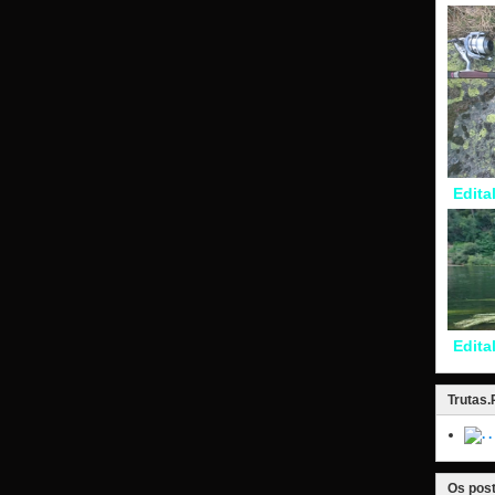
Edita
Edita
Trutas
.
Os post