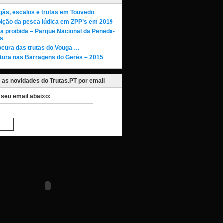
gãs, escalos e trutas em Touvedo
bição da pesca lúdica em ZPP’s em 2019
a proibida – Parque Nacional da Peneda-
s
ocura das trutas do Vouga …
tura nas Barragens do Gerês – 2015
as novidades do Trutas.PT por email
o seu email abaixo: