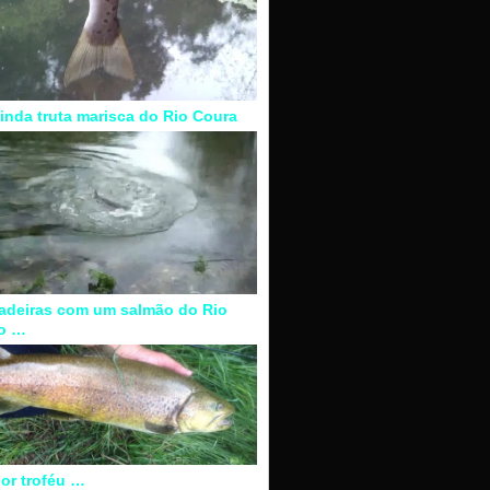
inda truta marisca do Rio Coura
adeiras com um salmão do Rio
o …
or troféu …