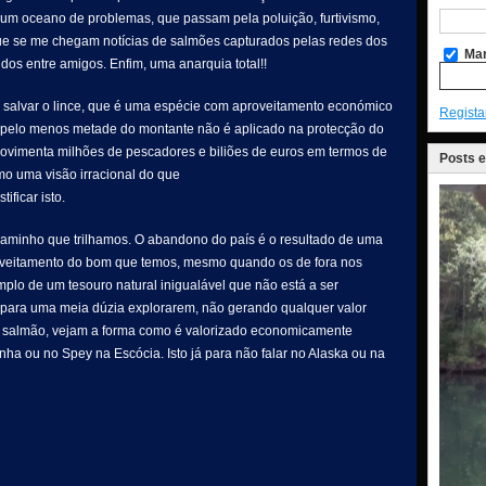
 num oceano de problemas, que passam pela poluição, furtivismo,
que se me chegam notícias de salmões capturados pelas redes dos
Man
dos entre amigos. Enfim, uma anarquia total!!
a salvar o lince, que é uma espécie com aproveitamento económico
Regista
 pelo menos metade do montante não é aplicado na protecção do
ovimenta milhões de pescadores e biliões de euros em termos de
Posts 
mo uma visão irracional do que
ificar isto.
caminho que trilhamos. O abandono do país é o resultado de uma
aproveitamento do bom que temos, mesmo quando os de fora nos
lo de um tesouro natural inigualável que não está a ser
para uma meia dúzia explorarem, não gerando qualquer valor
o salmão, vejam a forma como é valorizado economicamente
nha ou no Spey na Escócia. Isto já para não falar no Alaska ou na