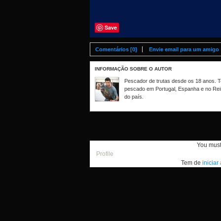
Save
Comentários [0]
Envie email para um amigo
INFORMAÇÃO SOBRE O AUTOR
Pescador de trutas desde os 18 anos. Te
pescado em Portugal, Espanha e no Rei
do país.
You mus
Profile
Tem de
iniciar