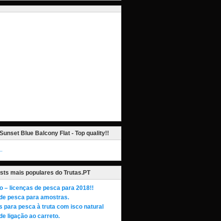
Sunset Blue Balcony Flat - Top quality!!
_
sts mais populares do Trutas.PT
o – licenças de pesca para 2018!!
de pesca para amostras.
s para pesca à truta com isco natural
de ligação ao carreto.