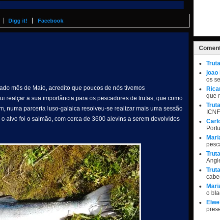
Digg it!
Facebook
Coment
Trut
joao
os s
sado mês de Maio, acredito que poucos de nós tivemos
Rica
que 
i realçar a sua importância para os pescadores de trutas, que como
Trut
m, numa parceria luso-galaica resolveu-se realizar mais uma sessão
ICNF
o alvo foi o salmão, com cerca de 3600 alevins a serem devolvidos
Carl
Port
Mari
pesc
Trut
Angle
Trut
cabe
Mari
o bl
Elwel
pres