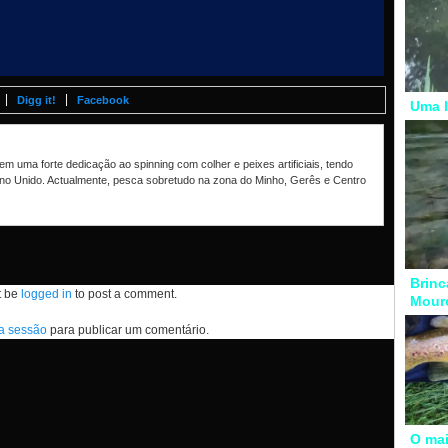
Digg it!
Facebook
Uma l
m uma forte dedicação ao spinning com colher e peixes artificiais, tendo
no Unido. Actualmente, pesca sobretudo na zona do Minho, Gerês e Centro
Brinc
t be
logged in
to post a comment.
Mour
 a sessão
para publicar um comentário.
O mai