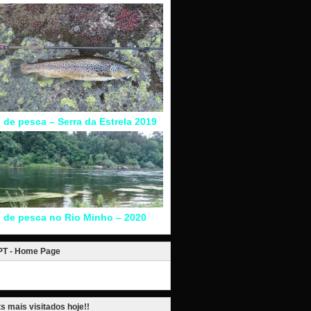
l de pesca – Serra da Estrela 2019
l de pesca no Rio Minho – 2020
.PT - Home Page
s mais visitados hoje!!