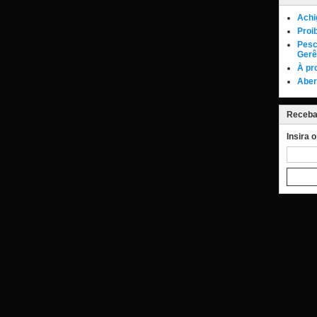
Achi
Proi
Pesc
Gerê
À pr
Aber
Receba 
Insira 