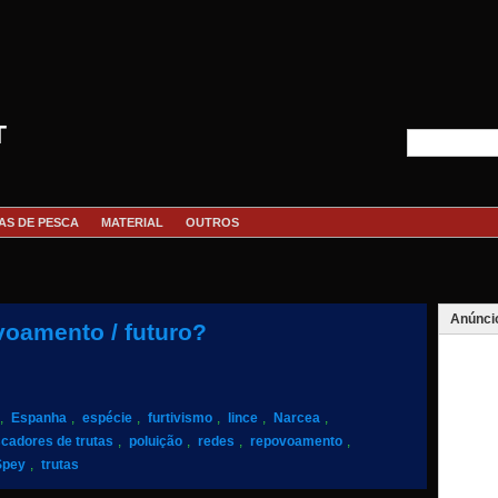
T
AS DE PESCA
MATERIAL
OUTROS
Anúnci
oamento / futuro?
,
Espanha
,
espécie
,
furtivismo
,
lince
,
Narcea
,
cadores de trutas
,
poluição
,
redes
,
repovoamento
,
Spey
,
trutas