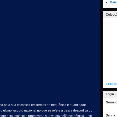
Mais
Colecçã
Video Wi
Login
Nome de
ca pela sua escassez em termos de frequência e quantidade.
o último tesouro nacional no que se refere à pesca desportiva do
Senha
oteger esta espécie e promover a sua valorização económica. Este