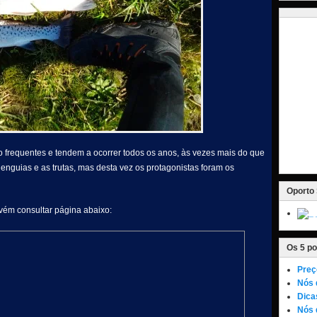
frequentes e tendem a ocorrer todos os anos, às vezes mais do que
nguias e as trutas, mas desta vez os protagonistas foram os
Oporto 
nvém consultar página abaixo:
Os 5 po
Preç
Nós 
Dica
Nós 