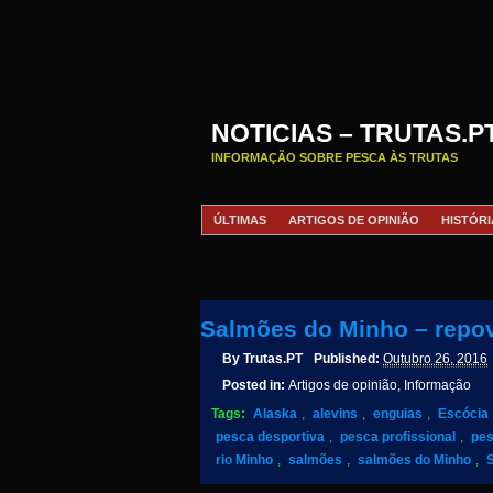
NOTICIAS – TRUTAS.P
INFORMAÇÃO SOBRE PESCA ÀS TRUTAS
ÚLTIMAS
ARTIGOS DE OPINIÃO
HISTÓRI
Salmões do Minho – repov
By
Trutas.PT
Published:
Outubro 26, 2016
Posted in:
Artigos de opinião, Informação
Tags:
Alaska
,
alevins
,
enguias
,
Escócia
pesca desportiva
,
pesca profissional
,
pes
rio Minho
,
salmões
,
salmões do Minho
,