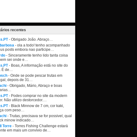
ários recentes
as.PT
- Obrigado João. Abraço…
 barbosa
- ola a todo! tenho acompanhado
eus posts embora nao participe…
rdo
- Sinceramente tenho lido tanta coisa
nem sei onde e…
as.PT
- Boas, A informação está no site do
. É de…
osch
- Onde se pode pescar trutas em
ugal, depois de 31…
achi
- Obrigado, Mário, Abraço e boas
arias…
as.PT
- Podes comprar no site da modern
r. Não utilizo destorcedor.…
as.PT
- Black Minnow de 7 cm, cor kaki,
ça com peso…
achi
- Trutas, precisava se for possivel, qual
ack minow indicado…
l Torre
- Torres Fishing Challenge estará
ente em mais um convívio de…