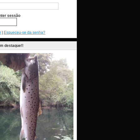
ter sessão
r
|
Esqueceu-se da senha?
em destaque!!