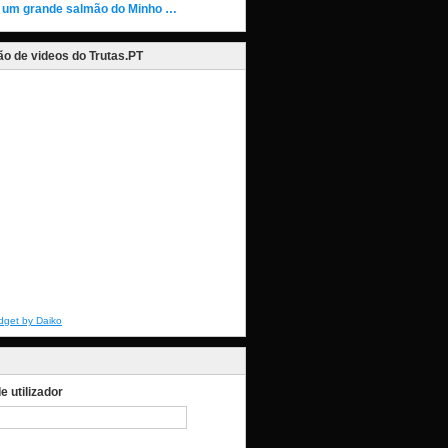
 um grande salmão do Minho …
o de videos do Trutas.PT
dget by Daiko
 utilizador