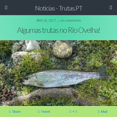
Noticias - Trutas.PT
Abril 26, 2017 ↔ no comments
Algumas trutas no Rio Ovelha!
Share
Tweet
+ 1
Mail