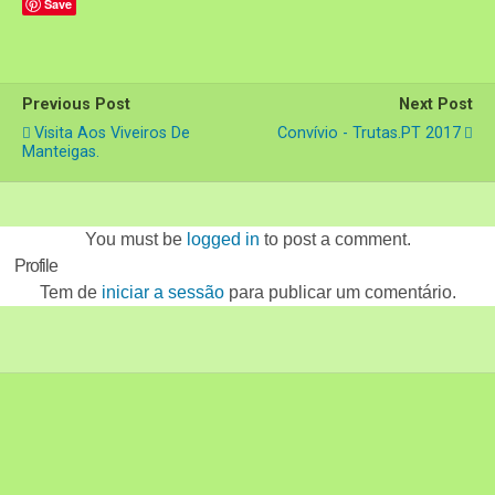
Save
Previous Post
Next Post
Visita Aos Viveiros De
Convívio - Trutas.PT 2017
Manteigas.
You must be
logged in
to post a comment.
Profile
Tem de
iniciar a sessão
para publicar um comentário.