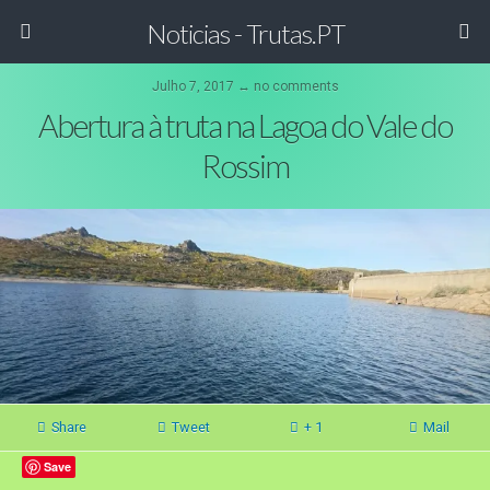
Noticias - Trutas.PT
Julho 7, 2017 ↔ no comments
Abertura à truta na Lagoa do Vale do
Rossim
Share
Tweet
+ 1
Mail
Save