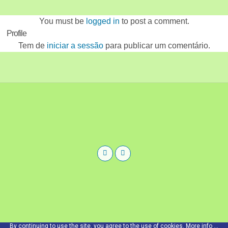
You must be
logged in
to post a comment.
Profile
Tem de
iniciar a sessão
para publicar um comentário.
By continuing to use the site, you agree to the use of cookies.
More info ...