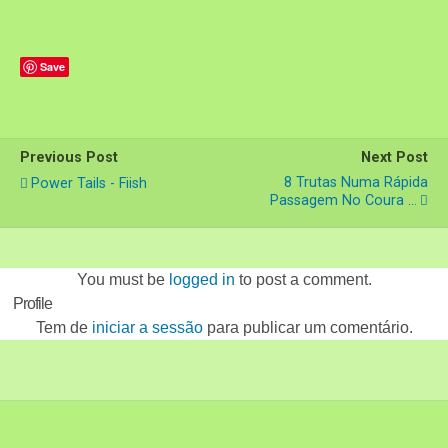
Save
Previous Post
Next Post
8 Trutas Numa Rápida
Power Tails - Fiish
Passagem No Coura ...
You must be
logged in
to post a comment.
Profile
Tem de
iniciar a sessão
para publicar um comentário.