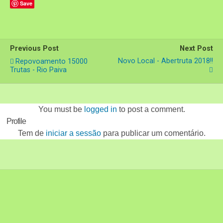
Save
Previous Post
Next Post
Novo Local - Abertruta 2018!!
Repovoamento 15000
Trutas - Rio Paiva
You must be
logged in
to post a comment.
Profile
Tem de
iniciar a sessão
para publicar um comentário.