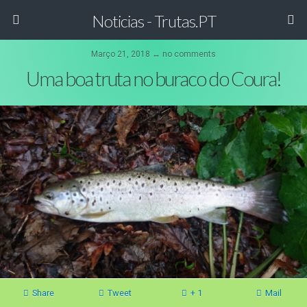
Noticias - Trutas.PT
Março 21, 2018 ↔ no comments
Uma boa truta no buraco do Coura!
Share
Tweet
+ 1
Mail