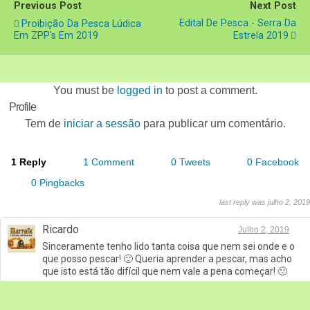
Previous Post
Next Post
Edital De Pesca - Serra Da
Proibição Da Pesca Lúdica
Em ZPP's Em 2019
Estrela 2019
You must be
logged in
to post a comment.
Profile
Tem de
iniciar a sessão
para publicar um comentário.
1 Reply
1 Comment
0 Tweets
0 Facebook
0 Pingbacks
last reply was julho 2, 2019
Ricardo
Julho 2, 2019
Sinceramente tenho lido tanta coisa que nem sei onde e o
que posso pescar! 🙂 Queria aprender a pescar, mas acho
que isto está tão difícil que nem vale a pena começar! 🙁