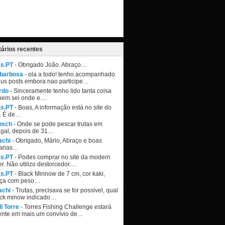
ários recentes
as.PT
- Obrigado João. Abraço…
 barbosa
- ola a todo! tenho acompanhado
eus posts embora nao participe…
rdo
- Sinceramente tenho lido tanta coisa
nem sei onde e…
as.PT
- Boas, A informação está no site do
. É de…
osch
- Onde se pode pescar trutas em
ugal, depois de 31…
achi
- Obrigado, Mário, Abraço e boas
arias…
as.PT
- Podes comprar no site da modern
r. Não utilizo destorcedor.…
as.PT
- Black Minnow de 7 cm, cor kaki,
ça com peso…
achi
- Trutas, precisava se for possivel, qual
ack minow indicado…
l Torre
- Torres Fishing Challenge estará
ente em mais um convívio de…