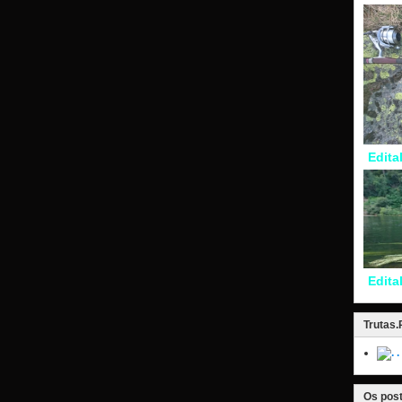
Edita
Edita
Trutas
.
Os post