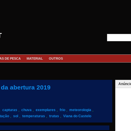
T
AS DE PESCA
MATERIAL
OUTROS
Anúnci
 da abertura 2019
,
capturas
,
chuva
,
exemplares
,
frio
,
meteorologia
,
itação
,
sol
,
temperaturas
,
trutas
,
Viana do Castelo