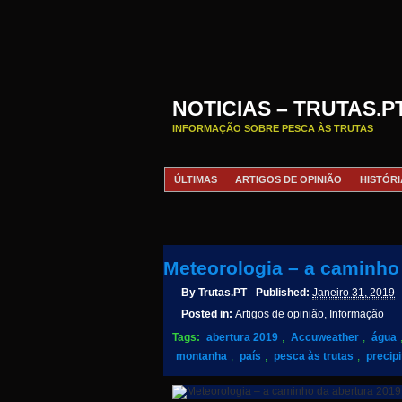
NOTICIAS – TRUTAS.P
INFORMAÇÃO SOBRE PESCA ÀS TRUTAS
ÚLTIMAS
ARTIGOS DE OPINIÃO
HISTÓRI
Meteorologia – a caminho
By
Trutas.PT
Published:
Janeiro 31, 2019
Posted in:
Artigos de opinião, Informação
Tags:
abertura 2019
,
Accuweather
,
água
montanha
,
país
,
pesca às trutas
,
precip