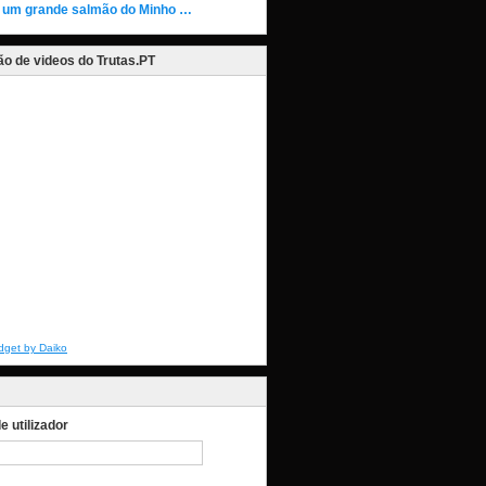
 um grande salmão do Minho …
o de videos do Trutas.PT
dget by Daiko
 utilizador