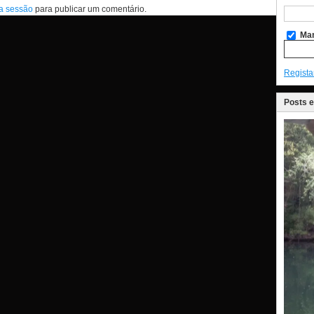
 a sessão
para publicar um comentário.
Man
Regista
Posts 