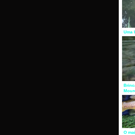
Uma l
Brinc
Mour
O mai