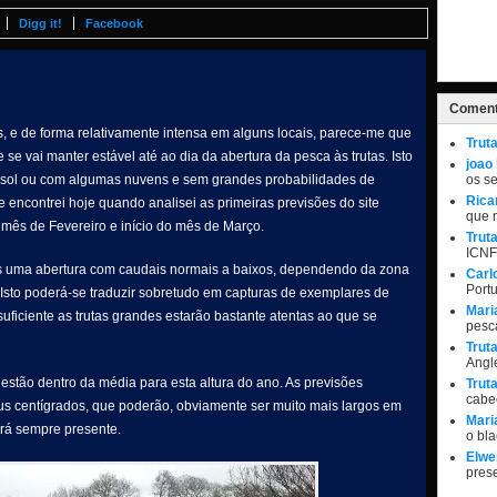
Digg it!
Facebook
Coment
s, e de forma relativamente intensa em alguns locais, parece-me que
Trut
 se vai manter estável até ao dia da abertura da pesca às trutas. Isto
joao
de sol ou com algumas nuvens e sem grandes probabilidades de
os s
Rica
e encontrei hoje quando analisei as primeiras previsões do site
que 
mês de Fevereiro e início do mês de Março.
Trut
ICNF
os uma abertura com caudais normais a baixos, dependendo da zona
Carl
Port
. Isto poderá-se traduzir sobretudo em capturas de exemplares de
Mari
iciente as trutas grandes estarão bastante atentas ao que se
pesc
Trut
Angle
estão dentro da média para esta altura do ano. As previsões
Trut
cabe
aus centígrados, que poderão, obviamente ser muito mais largos em
Mari
ará sempre presente.
o bl
Elwel
pres