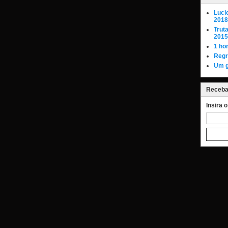
Luci
2018
Trut
2015
1 ho
Regr
Um g
Receba 
Insira 