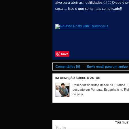
alvo para abrir as hostilidades 🙂 🙂 O que é 
seca … Isso é que seria mais complicado!!
Save
Comentários [0]
Envie email para um amigo
INFORMAÇÃO SOBRE O AUTOR
Pescador de trutas desde os 18 anos. Te
pescado em Portugal, Espanha e no Rei
do país.
You mus
Profile