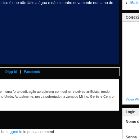
preciso é que não falte a água e não se entre novamente num ano de
Mais
Colecçã
Digg it!
Facebook
m uma forte dedicação ao spinning com colher e peixes artificiais, tendo
no Unido. Actualmente, pesca sobretudo na zona do Minho, Gerês e Centro
Video Wi
Login
Nome de
t be
logged in
to post a comment.
Senha