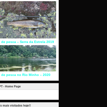
l de pesca – Serra da Estrela 2019
l de pesca no Rio Minho – 2020
.PT - Home Page
s mais visitados hoje!!