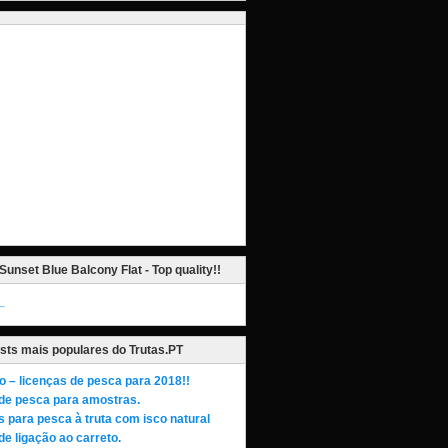
Sunset Blue Balcony Flat - Top quality!!
_
sts mais populares do Trutas.PT
o – licenças de pesca para 2018!!
de pesca para amostras.
s para pesca à truta com isco natural
de ligação ao carreto.