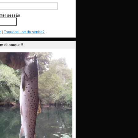
ter sessão
r
|
Esqueceu-se da senha?
em destaque!!