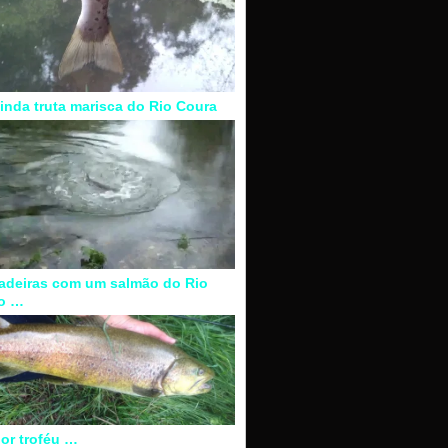
inda truta marisca do Rio Coura
adeiras com um salmão do Rio
o …
or troféu …