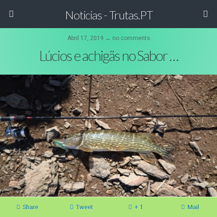
Noticias - Trutas.PT
Abril 17, 2019 ↔ no comments
Lúcios e achigãs no Sabor …
Share
Tweet
+ 1
Mail