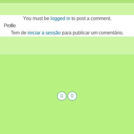
You must be
logged in
to post a comment.
Profile
Tem de
iniciar a sessão
para publicar um comentário.