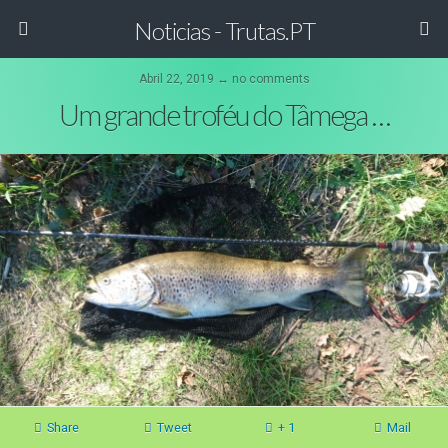
Noticias - Trutas.PT
Abril 22, 2019 ↔ no comments
Um grande troféu do Tâmega …
Share
Tweet
+ 1
Mail