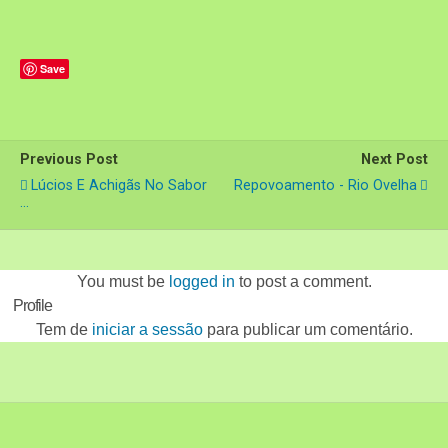
Save
Previous Post
Next Post
Lúcios E Achigãs No Sabor
Repovoamento - Rio Ovelha
...
You must be
logged in
to post a comment.
Profile
Tem de
iniciar a sessão
para publicar um comentário.