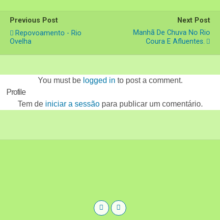
Previous Post
Next Post
Manhã De Chuva No Rio
Repovoamento - Rio
Ovelha
Coura E Afluentes.
You must be
logged in
to post a comment.
Profile
Tem de
iniciar a sessão
para publicar um comentário.