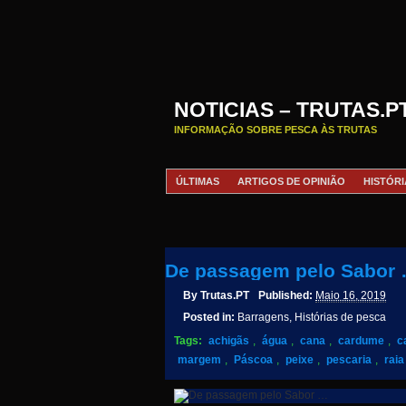
NOTICIAS – TRUTAS.P
INFORMAÇÃO SOBRE PESCA ÀS TRUTAS
ÚLTIMAS
ARTIGOS DE OPINIÃO
HISTÓRI
De passagem pelo Sabor
By
Trutas.PT
Published:
Maio 16, 2019
Posted in:
Barragens, Histórias de pesca
Tags:
achigãs
,
água
,
cana
,
cardume
,
c
margem
,
Páscoa
,
peixe
,
pescaria
,
raia