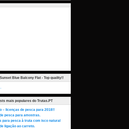
Sunset Blue Balcony Flat - Top quality!!
_
sts mais populares do Trutas.PT
o – licenças de pesca para 2018!!
de pesca para amostras.
s para pesca à truta com isco natural
de ligação ao carreto.