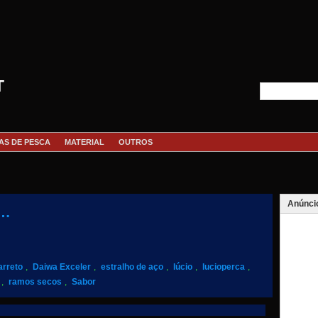
T
AS DE PESCA
MATERIAL
OUTROS
Anúnci
 …
arreto
,
Daiwa Exceler
,
estralho de aço
,
lúcio
,
lucioperca
,
,
ramos secos
,
Sabor