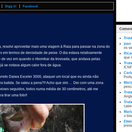
Digg it!
Facebook
Coment
Trut
joao
 resolvi aproveitar mais uma viagem à Raia para passar na zona do
os s
 em termos de densidade de peixe. O dia estava relativamente
Rica
que 
e de vez em quando o ribombar da trovoada, que andava pelas
Trut
á se notava algum calor fora de água.
ICNF
Carl
arreto Daiwa Exceler 3000, ataquei um local que eu ainda não
Port
Mari
rra batida. Se valeu a pena?!! Acho que sim … Dei com uma zona
pesc
i peixes seguidos, todos numa média de 30 centímetros, até me
Trut
a tirar uma foto!!
Angle
Trut
cabe
Mari
o bl
Elwel
pres