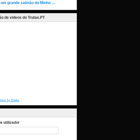
 um grande salmão do Minho …
o de videos do Trutas.PT
dget by Daiko
 utilizador