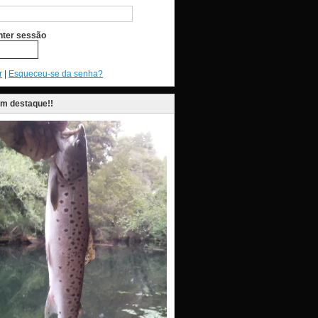
ter sessão
r
|
Esqueceu-se da senha?
em destaque!!