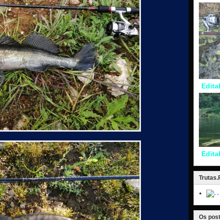
Edita
Edita
Trutas
.
Os post