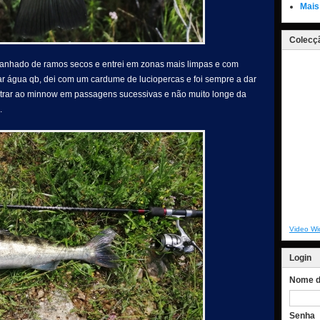
Mais
Colecçã
ranhado de ramos secos e entrei em zonas mais limpas e com
oar água qb, dei com um cardume de luciopercas e foi sempre a dar
ntrar ao minnow em passagens sucessivas e não muito longe da
.
Video Wi
Login
Nome de
Senha