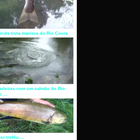
inda truta marisca do Rio Coura
adeiras com um salmão do Rio
o …
or troféu …