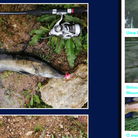
Uma l
Brinc
Mour
O mai