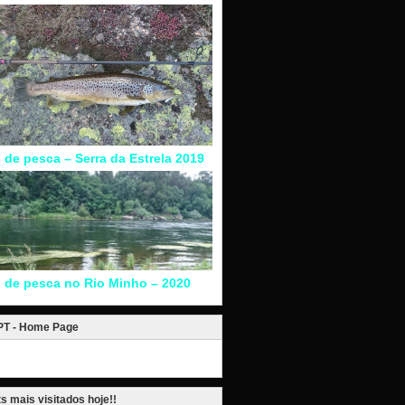
l de pesca – Serra da Estrela 2019
l de pesca no Rio Minho – 2020
.PT - Home Page
s mais visitados hoje!!