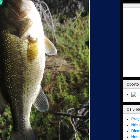
Oporto 
Os 5 po
Preç
Nós 
Dica
Nós 