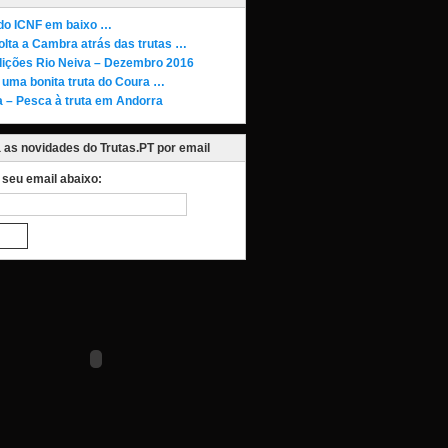
 do ICNF em baixo …
olta a Cambra atrás das trutas …
ições Rio Neiva – Dezembro 2016
 uma bonita truta do Coura …
 – Pesca à truta em Andorra
as novidades do Trutas.PT por email
o seu email abaixo: