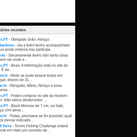
ários recentes
as.PT
- Obrigado João. Abraço…
 barbosa
- ola a todo! tenho acompanhado
eus posts embora nao participe…
rdo
- Sinceramente tenho lido tanta coisa
nem sei onde e…
as.PT
- Boas, A informação está no site do
. É de…
osch
- Onde se pode pescar trutas em
ugal, depois de 31…
achi
- Obrigado, Mário, Abraço e boas
arias…
as.PT
- Podes comprar no site da modern
r. Não utilizo destorcedor.…
as.PT
- Black Minnow de 7 cm, cor kaki,
ça com peso…
achi
- Trutas, precisava se for possivel, qual
ack minow indicado…
l Torre
- Torres Fishing Challenge estará
ente em mais um convívio de…