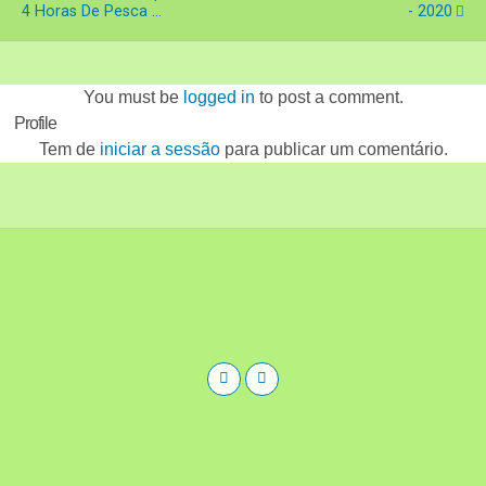
4 Horas De Pesca ...
- 2020
You must be
logged in
to post a comment.
Profile
Tem de
iniciar a sessão
para publicar um comentário.