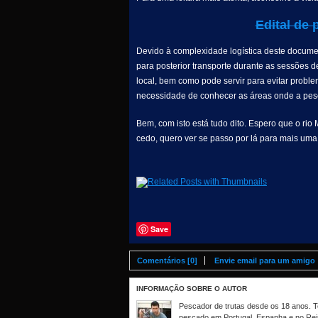
Edital de
Devido à complexidade logística deste docume
para posterior transporte durante as sessões d
local, bem como pode servir para evitar prob
necessidade de conhecer as áreas onde a pesc
Bem, com isto está tudo dito. Espero que o rio
cedo, quero ver se passo por lá para mais uma 
Save
Comentários [0]
Envie email para um amigo
INFORMAÇÃO SOBRE O AUTOR
Pescador de trutas desde os 18 anos. Te
pescado em Portugal, Espanha e no Rei