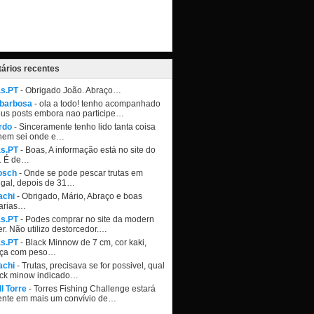
ários recentes
as.PT
- Obrigado João. Abraço…
 barbosa
- ola a todo! tenho acompanhado
eus posts embora nao participe…
rdo
- Sinceramente tenho lido tanta coisa
nem sei onde e…
as.PT
- Boas, A informação está no site do
. É de…
osch
- Onde se pode pescar trutas em
ugal, depois de 31…
achi
- Obrigado, Mário, Abraço e boas
arias…
as.PT
- Podes comprar no site da modern
r. Não utilizo destorcedor.…
as.PT
- Black Minnow de 7 cm, cor kaki,
ça com peso…
achi
- Trutas, precisava se for possivel, qual
ack minow indicado…
l Torre
- Torres Fishing Challenge estará
ente em mais um convívio de…