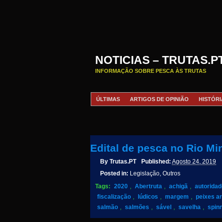
NOTICIAS – TRUTAS.P
INFORMAÇÃO SOBRE PESCA ÀS TRUTAS
ÚLTIMAS
ARTIGOS DE OPINIÃO
HISTÓRI
Edital de pesca no Rio Mi
By
Trutas.PT
Published:
Agosto 24, 2019
Posted in:
Legislação, Outros
Tags:
2020
,
Abertruta
,
achigã
,
autorida
fiscalização
,
lúdicos
,
margem
,
peixes art
salmão
,
salmões
,
sável
,
savelha
,
spin