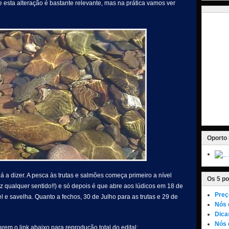
esta alteração é bastante relevante, mas na prática vamos ver
Oporto 
 a dizer. A pesca às trutas e salmões começa primeiro a nível
Os 5 po
az qualquer sentido!!) e só depois é que abre aos lúdicos em 18 de
Preç
e savelha. Quanto a fechos, 30 de Julho para as trutas e 29 de
Nós 
Dica
Nós 
arem o link abaixo para reprodução total do edital: