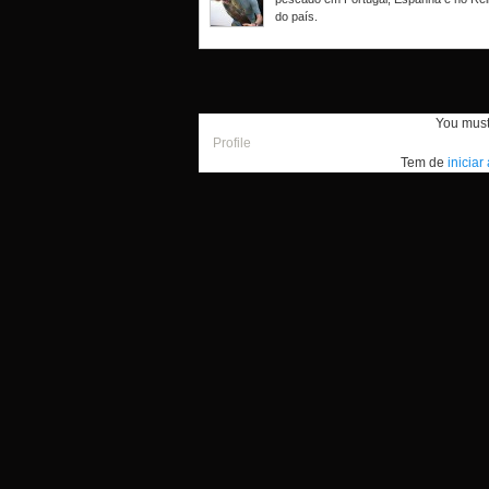
do país.
You mus
Profile
Tem de
iniciar