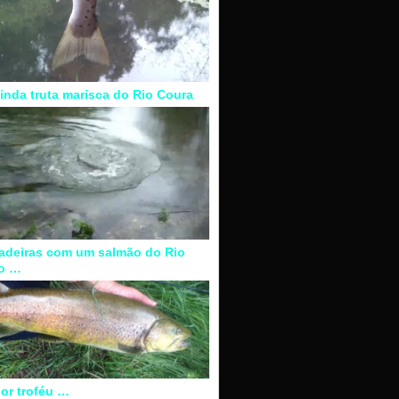
inda truta marisca do Rio Coura
adeiras com um salmão do Rio
o …
or troféu …