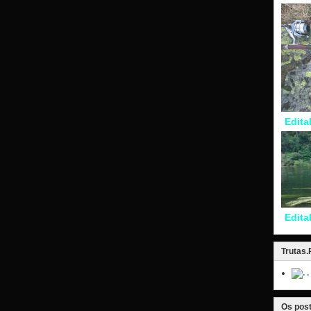
Edita
Edita
Trutas
.
Os post