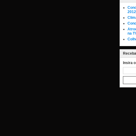
Cond
2012
Clim
Cond
Atro
na T
Colh
Receba 
Insira 