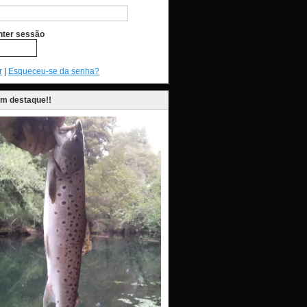
ter sessão
r
|
Esqueceu-se da senha?
em destaque!!