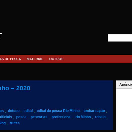
T
AS DE PESCA
MATERIAL
OUTROS
Anúnci
nho – 2020
des
,
defeso
,
edital
,
edital de pesca Rio Minho
,
embarcação
,
ificiais
,
pesca
,
pescarias
,
profissional
,
rio Minho
,
robalo
,
ning
,
trutas