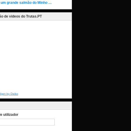
 um grande salmão do Minho …
o de videos do Trutas.PT
dget by Daiko
 utilizador