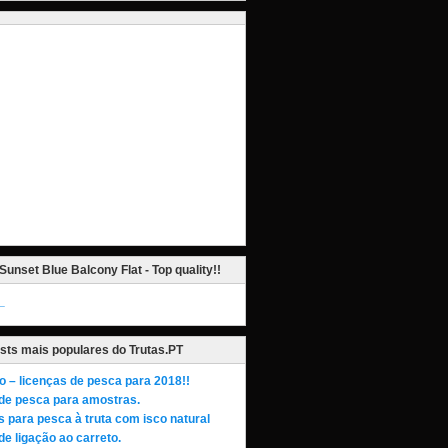
Sunset Blue Balcony Flat - Top quality!!
_
sts mais populares do Trutas.PT
o – licenças de pesca para 2018!!
de pesca para amostras.
s para pesca à truta com isco natural
de ligação ao carreto.