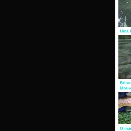
Uma l
Brinc
Mour
O mai