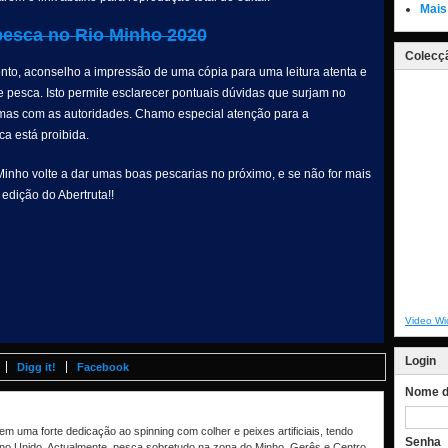
Mais
 pesca no Rio Minho 2020
Colecçã
nto, aconselho a impressão de uma cópia para uma leitura atenta e
e pesca. Isto permite esclarecer pontuais dúvidas que surjam no
lemas com as autoridades. Chamo especial atenção para a
a está proibida.
 Minho volte a dar umas boas pescarias no próximo, e se não for mais
edição do Abertruta!!
Video Wi
Login
Digg it!
Facebook
Nome de
m uma forte dedicação ao spinning com colher e peixes artificiais, tendo
Senha
no Unido. Actualmente, pesca sobretudo na zona do Minho, Gerês e Centro