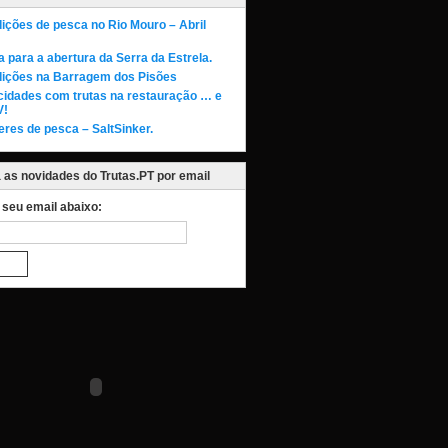
ições de pesca no Rio Mouro – Abril
a para a abertura da Serra da Estrela.
ições na Barragem dos Pisões
cidades com trutas na restauração … e
V!
eres de pesca – SaltSinker.
as novidades do Trutas.PT por email
o seu email abaixo: