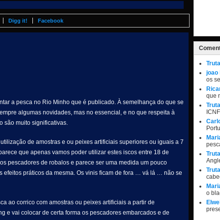
Digg it!
Facebook
Coment
Trut
joao
os s
Rica
que 
ntar a pesca no Rio Minho que é publicado. À semelhança do que se
Trut
ICNF
sempre algumas novidades, mas no essencial, e no que respeita à
Carl
 são muito significativas.
Port
Mari
tilização de amostras e ou peixes artificiais superiores ou iguais a 7
pesc
arece que apenas vamos poder utilizar estes iscos entre 18 de
Trut
Angle
do os pescadores de robalos e parece ser uma medida um pouco
Trut
s efeitos práticos da mesma. Os vinis ficam de fora … vá lá … não se
cabe
Mari
o bl
ca ao corrico com amostras ou peixes artificiais a partir de
Elwel
pres
ng e vai colocar de certa forma os pescadores embarcados e de