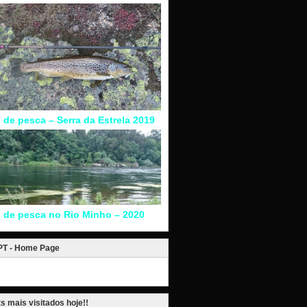
l de pesca – Serra da Estrela 2019
l de pesca no Rio Minho – 2020
.PT - Home Page
s mais visitados hoje!!