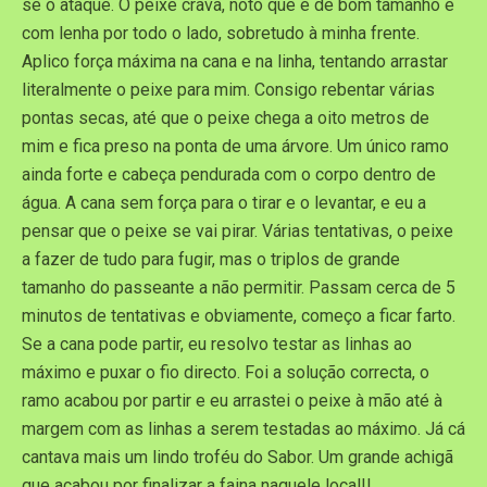
se o ataque. O peixe crava, noto que é de bom tamanho e
com lenha por todo o lado, sobretudo à minha frente.
Aplico força máxima na cana e na linha, tentando arrastar
literalmente o peixe para mim. Consigo rebentar várias
pontas secas, até que o peixe chega a oito metros de
mim e fica preso na ponta de uma árvore. Um único ramo
ainda forte e cabeça pendurada com o corpo dentro de
água. A cana sem força para o tirar e o levantar, e eu a
pensar que o peixe se vai pirar. Várias tentativas, o peixe
a fazer de tudo para fugir, mas o triplos de grande
tamanho do passeante a não permitir. Passam cerca de 5
minutos de tentativas e obviamente, começo a ficar farto.
Se a cana pode partir, eu resolvo testar as linhas ao
máximo e puxar o fio directo. Foi a solução correcta, o
ramo acabou por partir e eu arrastei o peixe à mão até à
margem com as linhas a serem testadas ao máximo. Já cá
cantava mais um lindo troféu do Sabor. Um grande achigã
que acabou por finalizar a faina naquele local!!