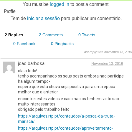
You must be
logged in
to post a comment.
Profile
Tem de
iniciar a sessão
para publicar um comentário.
2 Replies
2 Comments
0 Tweets
0 Facebook
0 Pingbacks
last reply was novembro 13, 2019
joao barbosa
Novembro 13, 2019
ola a todo!
tenho acompanhado os seus posts embora nao participe
ha algum tempo-
espero que esta chuva seja positiva para uma epoca
melhor que a anterior.
encontrei estes videos e caso nao os tenhem visto sao
muito interessantes
obrigado pelo trabalho feito
https://arquivos.rtp.pt/conteudos/a-pesca-da-truta-
marisca/
https://arquivos.rtp.pt/conteudos/aproveitamento-