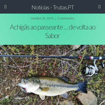
Noticias - Trutas.PT
Outubro 25, 2019 ↔ 2 comments
Achigãs ao passeante … de volta ao
Sabor