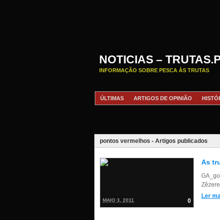
NOTICIAS – TRUTAS.
INFORMAÇÃO SOBRE PESCA ÀS TRUTAS
ÚLTIMAS
ARTIGOS DE OPINIÃO
HISTÓ
pontos vermelhos - Artigos publicados
As tr
GA_goo
Zêzere
Ler ma
MAIO 3, 2011
0