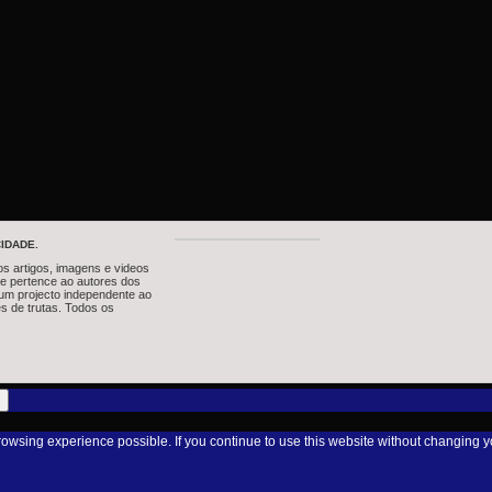
IDADE.
os artigos, imagens e videos
te pertence ao autores dos
um projecto independente ao
s de trutas. Todos os
browsing experience possible. If you continue to use this website without changing y