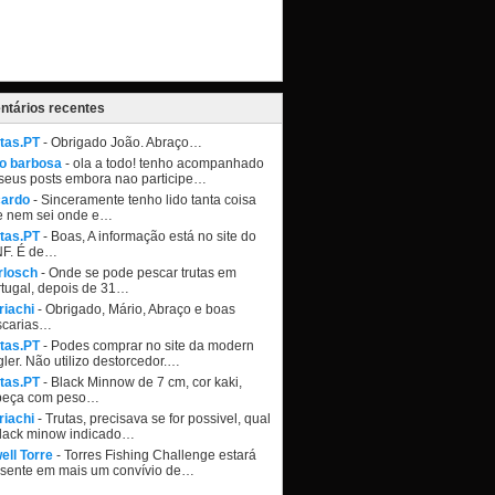
tários recentes
tas.PT
- Obrigado João. Abraço…
ao barbosa
- ola a todo! tenho acompanhado
seus posts embora nao participe…
cardo
- Sinceramente tenho lido tanta coisa
e nem sei onde e…
tas.PT
- Boas, A informação está no site do
NF. É de…
rlosch
- Onde se pode pescar trutas em
tugal, depois de 31…
riachi
- Obrigado, Mário, Abraço e boas
scarias…
tas.PT
- Podes comprar no site da modern
ler. Não utilizo destorcedor.…
tas.PT
- Black Minnow de 7 cm, cor kaki,
beça com peso…
riachi
- Trutas, precisava se for possivel, qual
black minow indicado…
ell Torre
- Torres Fishing Challenge estará
esente em mais um convívio de…