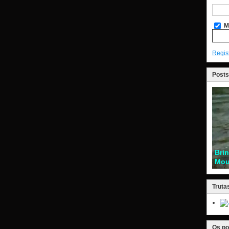
M
Regis
Posts
Bri
Mou
Truta
Os po