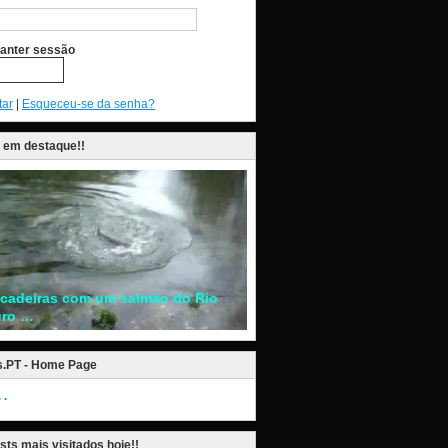
anter sessão
tar
|
Esqueceu-se da senha?
 em destaque!!
ncadeiras com um salmão do Rio
ro …
s.PT - Home Page
.
sts mais visitados hoje!!