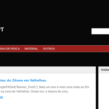
PT
RIAS DE PESCA
MATERIAL
OUTROS
Anúnc
utas do Zêzere em Valhelhas.
gleFillSlot("Banner_Post1"); Mais um ano e mais uma visita ao Rio
 na zona de Valhelhas. Desta vez, e depois de uma...
is