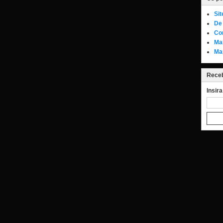
Si
De 
Co
Ma
Ma
Receb
Insir