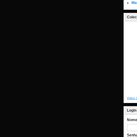
Ma
Colec
Video 
Login
Nome 
Senh