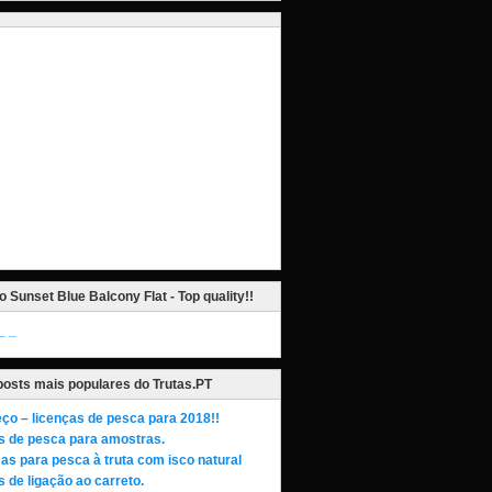
o Sunset Blue Balcony Flat - Top quality!!
_
posts mais populares do Trutas.PT
ço – licenças de pesca para 2018!!
s de pesca para amostras.
as para pesca à truta com isco natural
 de ligação ao carreto.