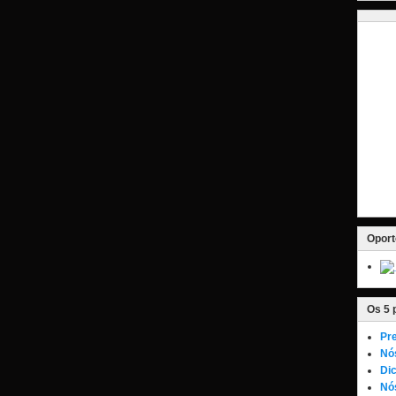
Oport
Os 5 
Pre
Nó
Dic
Nós