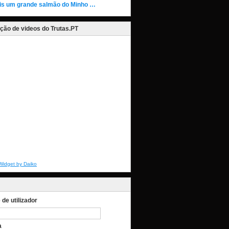
is um grande salmão do Minho …
ção de videos do Trutas.PT
Widget by Daiko
de utilizador
a