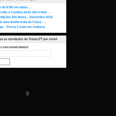
te do ICNF em baixo …
volta a Cambra atrás das trutas …
ndições Rio Neiva – Dezembro 2016
is uma bonita truta do Coura …
pa – Pesca à truta em Andorra
a as novidades do Trutas.PT por email
a o seu email abaixo: