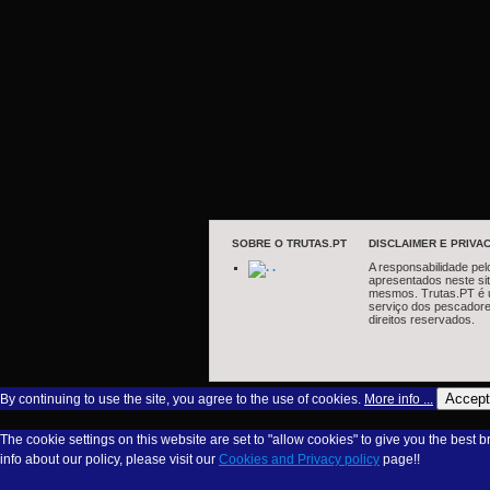
SOBRE O TRUTAS.PT
DISCLAIMER E PRIVAC
.
A responsabilidade pel
apresentados neste si
mesmos. Trutas.PT é 
serviço dos pescadore
direitos reservados.
Accept
By continuing to use the site, you agree to the use of cookies.
More info ...
The cookie settings on this website are set to "allow cookies" to give you the best 
info about our policy, please visit our
Cookies and Privacy policy
page!!