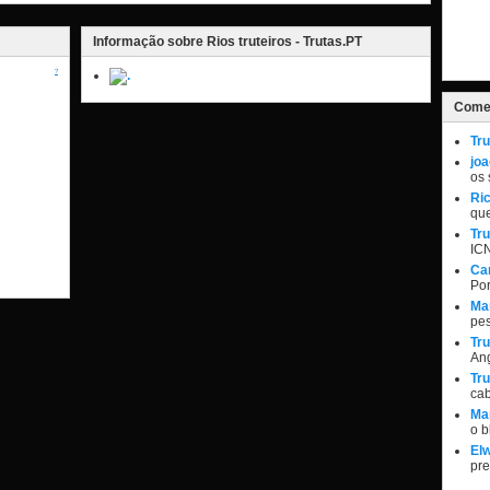
Informação sobre Rios truteiros - Trutas.PT
?
Comen
Tru
jo
os 
Ri
qu
Tru
IC
Ca
Por
Ma
pe
Tru
Ang
Tru
ca
Ma
o 
Elw
pr