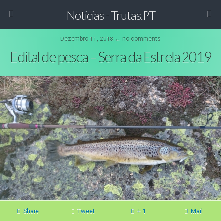
Noticias - Trutas.PT
Dezembro 11, 2018 ↔ no comments
Edital de pesca – Serra da Estrela 2019
Share
Tweet
+ 1
Mail