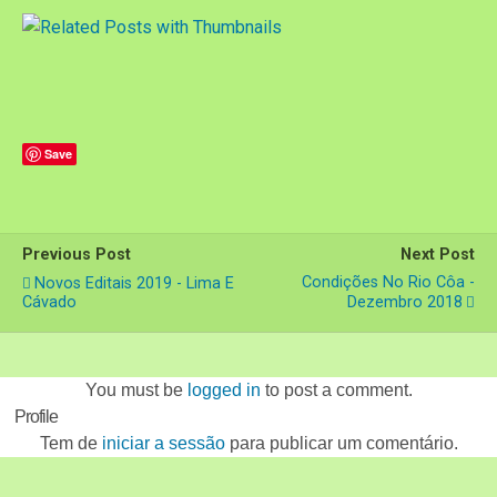
Save
Previous Post
Next Post
Condições No Rio Côa -
Novos Editais 2019 - Lima E
Cávado
Dezembro 2018
You must be
logged in
to post a comment.
Profile
Tem de
iniciar a sessão
para publicar um comentário.