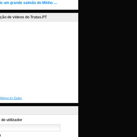
is um grande salmão do Minho …
ção de videos do Trutas.PT
Widget by Daiko
de utilizador
a