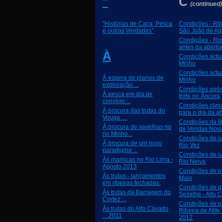
"
C
(continued
"Histórias de Caça, Pesca
Condições - Rib
e outras Verdades"
São João de Ag
Condições - Ri
antes da abertu
À
Condições actu
Minho
Condições actu
À espera de planos de
Minho
exploração ...
Condições apó
À pesca em dia de
forte no Âncora
convívio ...
Condições clima
À procura das trutas do
para o dia da ab
Vouga …
Condições da 
À procura de savelhas no
de Vendas Nova
rio Minho...
Condições de c
À procura de um novo
Rio Vez
paradigma ...
Condições de c
Às mariscas no Rio Lima -
Rio Neiva
Agosto 2013
Condições de 
Às trutas - lançamentos
Maio
em ribeiras fechadas.
Condições de 
Às trutas da Barragem do
Sezelhe - Alto 
Cortez ...
Condições de p
Às trutas do Alto Cávado
Ribeira de Afife
... 2011
2012