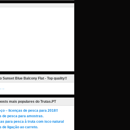
o Sunset Blue Balcony Flat - Top quality!!
_
posts mais populares do Trutas.PT
ço – licenças de pesca para 2018!!
s de pesca para amostras.
as para pesca à truta com isco natural
 de ligação ao carreto.