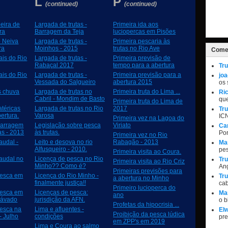
L
P
)
(continued)
(continued)
eira de
Largada de trutas -
Primeira ida aos
ra
Barragem da Teja
luciopercas em Pisões
o Neiva
Largada de trutas -
Primeira pescaria às
ra
Moinhos - 2015
trutas no Rio Ave
Comen
ais do Rio
Largada de trutas -
Primeira previsão de
Rabaçal 2017
tempo para a abertura
Tru
ais do Rio
Largada de trutas -
Primeira previsão para a
jo
Vessada do Salgueiro
abertura 2015
os 
s chuva
Largada de trutas no
Primeira truta do Lima ...
Ri
Cabril - Mondim de Basto
qu
Primeira truta do Lima de
téricas
Largada de trutas no Rio
2017
Tru
ertura.
Varosa
IC
Primeira vez na Lagoa do
Barragem
Legislação sobre pesca
Viriato
Ca
s - 2013
às trutas.
Por
Primeira vez no Rio
audal -
Leito e desova no rio
Rabagão - 2013
Ma
Alfusqueiro - 2010.
pe
Primeira visita ao Coura.
audal no
Licença de pesca no Rio
Tru
Primeira visita ao Rio Criz
Minho?? Como é?
Ang
Primeiras previsões para
pesca em
Licença do Rio Minho -
Tru
a abertura no Minho
finalmente justiça!!
ca
Primeiro lucioperca do
pesca em
Licenças de pesca:
Ma
ano
Cávado
jurisdição da AFN.
o 
Profetas da hipocrisia ...
esca na
Lima e afluentes -
Elw
Proibição da pesca lúdica
 - Julho
condições
pr
em ZPP's em 2019
Lima e Coura ao salmo