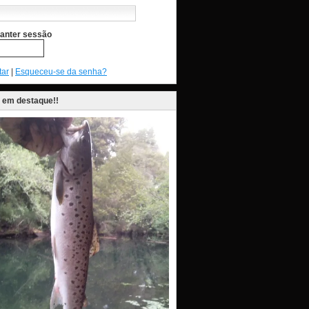
anter sessão
tar
|
Esqueceu-se da senha?
 em destaque!!