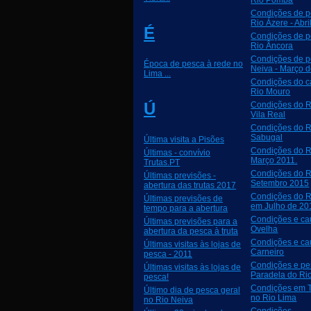
Rio Pomba
Condições de p
Rio Ázere - Abr
É
Condições de p
Rio Âncora
Condições de p
Época de pesca à rede no
Neiva - Março 
Lima ...
Condições do c
Rio Mouro
Ú
Condições do R
Vila Real
Condições do R
Sabugal
Última visita a Pisões
Condições do R
Últimas - convívio
Março 2011.
Trutas.PT
Condições do R
Últimas previsões -
Setembro 2015
abertura das trutas 2017
Condições do R
Últimas previsões de
em Julho de 20
tempo para a abertura
Condições e cau
Últimas previsões para a
Ovelha
abertura da pesca à truta
Condições e ca
Últimas visitas às lojas de
Carneiro
pesca - 2011
Condições e p
Últimas visitas às lojas de
Paradela do Rio 
pesca!
Condições em 
Último dia de pesca geral
no Rio Lima
no Rio Neiva