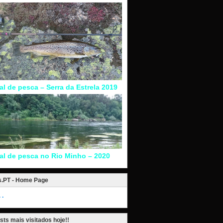
al de pesca – Serra da Estrela 2019
tal de pesca no Rio Minho – 2020
s.PT - Home Page
.
sts mais visitados hoje!!