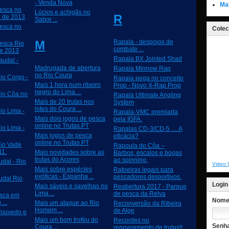
- Venda Nova
Ma
esca no
Lúcios e achigãs no
R
il de 2013
Sabor ...
esca no
Colec
M
Rapala - despojos de
esca Rio
combate ...
de 2013
Rapala BX Jointed Shad
audal -
Madrugada de abertura
Rapala Minnow Rap
no Rio Coura
io Corgo -
Rapala pega no conceito
Mais 1 hora num ribeiro
Prop - Novo X-Rap Prop
negro do Lima ...
io Côa no
Rapala Ultimate Angling
Mais de 20 trutas nos
System
lotes do Coura ...
io Lima -
Rapala-VMC premiada
Mais dois jogos de pesca
pela IGFA.
online no Trutas.PT
io Lima -
Rapalas CD-3/CD-5 … A
Mais jogos de pesca
eficácia?
online no Trutas.PT
io Vade
Rapoula do Côa –
11.
Mais novidades sobre as
Barbos, escalos e bogas
trutas do Açores
ao spinning.
dal - Rio
Video 
Mais sobre espécies
Ratoeiras legais para
exóticas - Espanha ...
pescadores desportivos.
udal Rio
Login
Mais sáveis e savelhas no
Reabertura 2017 - Parque
Lima ...
de pesca da Relva
esca em
Nome 
...
Mais um ataque ao Rio
Reconversão da Ribeira
Homem ...
de Alge
Touvedo e
Mais um bom troféu do
Recordes no
Senh
Coura ...
repovoamento de trutas!!