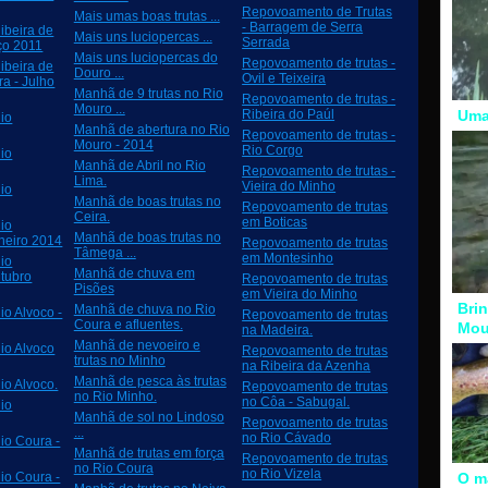
Repovoamento de Trutas
Mais umas boas trutas ...
- Barragem de Serra
ibeira de
Mais uns luciopercas ...
Serrada
ço 2011
Mais uns luciopercas do
Repovoamento de trutas -
ibeira de
Douro ...
Ovil e Teixeira
a - Julho
Manhã de 9 trutas no Rio
Repovoamento de trutas -
Mouro ...
Ribeira do Paúl
Uma
io
Manhã de abertura no Rio
Repovoamento de trutas -
Mouro - 2014
Rio Corgo
io
Manhã de Abril no Rio
Repovoamento de trutas -
Lima.
Vieira do Minho
io
Manhã de boas trutas no
Repovoamento de trutas
Ceira.
em Boticas
io
Manhã de boas trutas no
aneiro 2014
Repovoamento de trutas
Tâmega ...
em Montesinho
io
Manhã de chuva em
utubro
Repovoamento de trutas
Pisões
em Vieira do Minho
Bri
Manhã de chuva no Rio
o Alvoco -
Repovoamento de trutas
Coura e afluentes.
Mou
na Madeira.
Manhã de nevoeiro e
io Alvoco
Repovoamento de trutas
trutas no Minho
na Ribeira da Azenha
Manhã de pesca às trutas
io Alvoco.
Repovoamento de trutas
no Rio Minho.
no Côa - Sabugal.
io
Manhã de sol no Lindoso
Repovoamento de trutas
...
no Rio Cávado
io Coura -
Manhã de trutas em força
Repovoamento de trutas
no Rio Coura
no Rio Vizela
O m
io Coura -