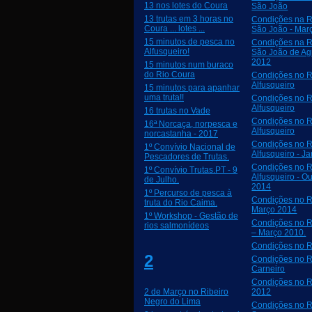
13 nos lotes do Coura
São João
13 trutas em 3 horas no
Condições na R
Coura ... lotes ...
São João - Mar
15 minutos de pesca no
Condições na R
Alfusqueiro!
São João de Agr
2012
15 minutos num buraco
do Rio Coura
Condições no R
Alfusqueiro
15 minutos para apanhar
uma truta!!
Condições no R
Alfusqueiro
16 trutas no Vade
Condições no R
16ª Norcaça, norpesca e
Alfusqueiro
norcastanha - 2017
Condições no R
1º Convívio Nacional de
Alfusqueiro - J
Pescadores de Trutas.
Condições no R
1º Convívio Trutas.PT - 9
Alfusqueiro - O
de Julho.
2014
1º Percurso de pesca à
Condições no Ri
truta do Rio Caima.
Março 2014
1º Workshop - Gestão de
Condições no R
rios salmonídeos
– Março 2010.
Condições no R
2
Condições no R
Carneiro
Condições no R
2 de Março no Ribeiro
2012
Negro do Lima
Condições no R