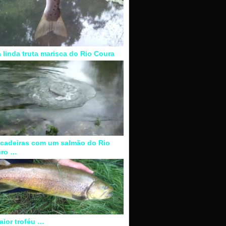
 linda truta marisca do Rio Coura
ncadeiras com um salmão do Rio
ro …
aior troféu …