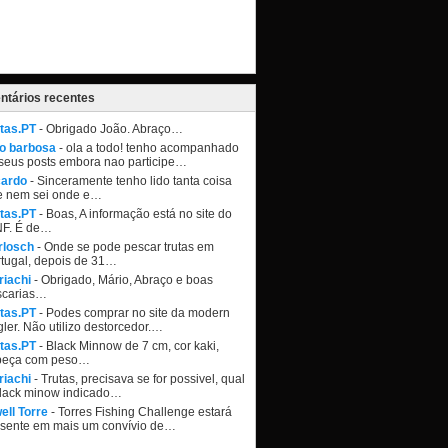
tários recentes
tas.PT
- Obrigado João. Abraço…
ao barbosa
- ola a todo! tenho acompanhado
seus posts embora nao participe…
cardo
- Sinceramente tenho lido tanta coisa
e nem sei onde e…
tas.PT
- Boas, A informação está no site do
NF. É de…
rlosch
- Onde se pode pescar trutas em
tugal, depois de 31…
riachi
- Obrigado, Mário, Abraço e boas
scarias…
tas.PT
- Podes comprar no site da modern
ler. Não utilizo destorcedor.…
tas.PT
- Black Minnow de 7 cm, cor kaki,
beça com peso…
riachi
- Trutas, precisava se for possivel, qual
black minow indicado…
ell Torre
- Torres Fishing Challenge estará
esente em mais um convívio de…