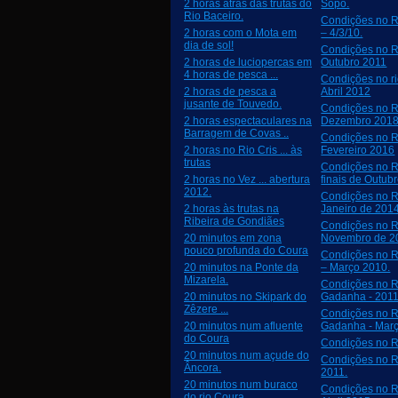
2 horas atrás das trutas do
Sopo.
Rio Baceiro.
Condições no R
2 horas com o Mota em
– 4/3/10.
dia de sol!
Condições no R
2 horas de luciopercas em
Outubro 2011
4 horas de pesca ...
Condições no ri
2 horas de pesca a
Abril 2012
jusante de Touvedo.
Condições no R
2 horas espectaculares na
Dezembro 201
Barragem de Covas ..
Condições no R
2 horas no Rio Cris ... às
Fevereiro 2016
trutas
Condições no R
2 horas no Vez ... abertura
finais de Outub
2012.
Condições no R
2 horas às trutas na
Janeiro de 201
Ribeira de Gondiães
Condições no R
20 minutos em zona
Novembro de 2
pouco profunda do Coura
Condições no R
20 minutos na Ponte da
– Março 2010.
Mizarela.
Condições no R
20 minutos no Skipark do
Gadanha - 2011
Zêzere ...
Condições no R
20 minutos num afluente
Gadanha - Mar
do Coura
Condições no R
20 minutos num açude do
Condições no R
Âncora.
2011.
20 minutos num buraco
Condições no R
do rio Coura