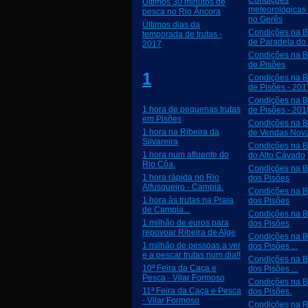
Condições
Últimos 30 minutos de
meteorológicas 
pesca no Rio Âncora
no Gerês
Últimos dias da
Condições na 
temporada de trutas -
de Paradela do
2017
Condições na 
de Pisões
1
Condições na 
de Pisões - 201
Condições na 
1 hora de pequenas trutas
de Pisões - 201
em Pisões
Condições na 
1 hora na Ribeira da
de Vendas Nova
Silvareira
Condições na 
1 hora num afluente do
do Alto Cávado
Rio Côa.
Condições na 
1 hora rápida no Rio
dos Pisões
Alfusqueiro - Campia.
Condições na 
1 hora às trutas na Praia
dos Pisões
de Campia...
Condições na 
1 milhão de euros para
dos Pisões
repovoar Ribeira de Alge
Condições na 
1 milhão de pessoas a ver
dos Pisões ...
e a pescar trutas num dia!!
Condições na 
10ª Feira da Caça e
dos Pisões ...
Pesca - Vilar Formoso
Condições na 
11ª Feira da Caça e Pesca
dos Pisões.
- Vilar Formoso
Condições na R