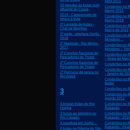
Abril 2015
20 minutos às trutas num
Condições no R
afluente do Coura
Março 2015
2019 - Campeonato de
Condições no R
pesca à truta
Março 2019
2ª Largada de trutas -
Condições no R
Club de Moinhos
Março de 2013
2ª parte - abertura Gerês -
Condições no R
2018
Mondego ...
2º Abertruta - Rio Minho -
Condições no R
2017
Mondego – Trin
2º Convívio Nacional de
Condições no R
Pescadores de Trutas
– finais de Mar
2º Convívio Nacional de
Condições no R
Pescadores de Trutas
Condições no R
2º Percurso de pesca no
- Janeiro de 20
Rio Antuã
Condições no Ri
Baião
Condições no R
3
Condições no R
Agosto 2012
3 bravas trutas do Rio
Condições no R
Ovelha
Rabagão
3 horas ao spinning no
Condições no R
Rio Cávado.
Rabagão - 201
3 savelhas em Junho ...
Condições no R
Rabagão - Feve
3 trutas na Ribeira de São