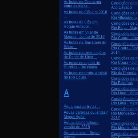
Às trutas do Coura por
Condições de p
entre as algas ...
Alto Cávado
Às trutas do Côa em 2016
Condições de p
...
Rio Alfusqueiro.
Às trutas do Côa em
Condições de p
Roque Amador.
Rio Beça - Mar
Às trutas em Vilar de
Condições de p
Mouros - Junho de 2012
Rio Coura - abe
Às trutas na Barragem do
Condições de p
Seixo ...
Rio Coura - Fev
2014
Às trutas nas imediações
de Ponte de Lima ...
Condições de p
Rio Coura - Jul
Às trutas no açude de
Durrães - Rio Neiva
Condições de p
Rio da Peneda
Às trutas por entre a salsa
do Rio Coura.
Condições de p
Rio Estorãos
Condições de p
Á
Rio Lima - Mai
Condições de p
Rio Lima - Mar
Água para as trutas ...
Condições de p
Águas paradas ou lentas?
Rio Mondego - 
Mepps Aglia!
2012
Águas salmonídeas -
Condições de p
versão de 2018
Rio Mouro - Abr
Águas turvas – Super
Condições de p
Vibrax!