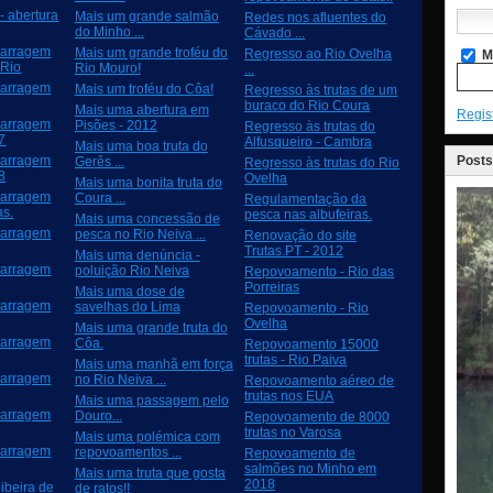
- abertura
Mais um grande salmão
Redes nos afluentes do
do Minho ...
Cávado ...
Barragem
Mais um grande troféu do
Regresso ao Rio Ovelha
M
 Rio
Rio Mouro!
...
Barragem
Mais um troféu do Côa!
Regresso às trutas de um
buraco do Rio Coura
Mais uma abertura em
Regis
Barragem
Pisões - 2012
Regresso às trutas do
7
Alfusqueiro - Cambra
Mais uma boa truta do
Posts
Barragem
Gerês ...
Regresso às trutas do Rio
8
Ovelha
Mais uma bonita truta do
Barragem
Coura ...
Regulamentação da
s.
pesca nas albufeiras.
Mais uma concessão de
Barragem
pesca no Rio Neiva ...
Renovação do site
Trutas.PT - 2012
Mais uma denúncia -
Barragem
poluição Rio Neiva
Repovoamento - Rio das
Porreiras
Mais uma dose de
Barragem
savelhas do Lima
Repovoamento - Rio
Ovelha
Mais uma grande truta do
Barragem
Côa.
Repovoamento 15000
trutas - Rio Paiva
Mais uma manhã em força
Barragem
no Rio Neiva ...
Repovoamento aéreo de
trutas nos EUA
Mais uma passagem pelo
Barragem
Douro...
Repovoamento de 8000
trutas no Varosa
Mais uma polémica com
Barragem
repovoamentos ...
Repovoamento de
salmões no Minho em
Mais uma truta que gosta
2018
ibeira de
de ratos!!