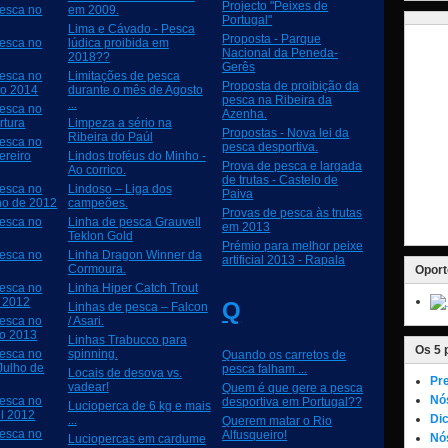
Projecto "Peixes de
esca no
em 2009.
Portugal"
Lima e Cávado - Pesca
Proposta - Parque
esca no
lúdica proibida em
Nacional da Peneda-
2018??
Gerês
esca no
Limitações de pesca
Proposta de proibição da
ço 2014
durante o mês de Agosto
pesca na Ribeira da
...
esca no
Azenha.
rtura
Limpeza a sério na
Propostas - Nova lei da
Ribeira do Paúl
esca no
pesca desportiva.
ereiro
Lindos troféus do Minho -
Prova de pesca e largada
Ao corrico.
de trutas - Castelo de
esca no
Lindoso – Liga dos
Paiva
ho de 2012
campeões.
Provas de pesca às trutas
esca no
Linha de pesca Grauvell
em 2013
Teklon Gold
Prémio para melhor peixe
esca no
Linha Dragon Winner da
artificial 2013 - Rapala
Cormoura.
Oport
esca no
Linha Hiper Catch Trout
o 2012
Q
Linhas de pesca – Falcon
esca no
/ Asari.
ço 2013
Linhas Trabucco para
Os 5 
esca no
spinning.
Quando os carretos de
Julho de
pesca falham ...
Locais de desova vs.
Pre
vadear!
Quem é que gere a pesca
Nó
esca no
desportiva em Portugal??
Lucioperca de 6 kg e mais
il 2012
Dic
...
Querem matar o Rio
esca no
Alfusqueiro!
Nós
Luciopercas em cardume