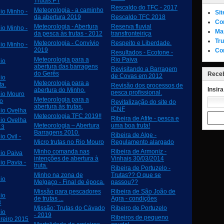
Trutas.PT
Rescaldo do TFC - 2017
Meteorologia - a caminho
io Minho -
Si
da abertura 2019
Rescaldo TFC 2018
Co
Meteorologia - Abertura
Reserva fluvial
io Minho -
Ma
da pesca às trutas - 2012
transfronteiriça
Tru
Meteorologia - Convívio
Respeito e Liberdade.
io Minho -
2019
Co
Resultados - Ecotone -
Meteorologia para a
Rio Paiva
io
abertura das barragens
Revisitando a Barragem
do Gerês
Receb
de Covas em 2012
io
Meteorologia para a
ta.
Revisão dos processos de
Insir
abertura do Minho.
pesca profissional.
io Mouro
Meteorologia para a
ço
Revitalização do site do
abertura às trutas.
ICNF
io Ovelha
Meteorologia TFC 2019!!
Ribeira de Afife - pesca e
io Ovelha
Meteorologia – Abertura
uma boa truta!
13
Barragens 2010.
Ribeira de Alge -
o Ovil -
Micro trutas no Rio Mouro
Regulamento alargado
Minho comanda nas
Ribeira de Armoniz -
io Paiva
intenções de abertura à
Vinhais 30/03/2014
io Pavia -
truta.
Ribeira de Portuzelo -
Minho na zona de
Trutas?? O que se
io
Melgaço - Final de época.
passou??
Missão para pescadores
Ribeira de São João de
io
de trutas ...
Agra - condições
8
Missão: Trutas do Cávado
Ribeiro de Portuzelo
io
- 2019
Ribeiros de pequeno
reiro 2015