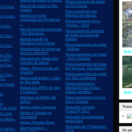
Manhã de trutas no Neiva.
Repovoamento de trutas
Manhã de trutas no Rio
no Rio Vizela
io Coura
Ovelha
Repovoamento nas
Manhã em zona
Ribeiras de Oleiros
io Couto -
escarpada do Rio Mouro
Repovoamento Ovil e
...
Teixeira - 2016
o Côa -
Manhã nublada de Agosto
Repovoamento pioneiro
- Rio Mondego.
de trutas na Serra da
io Côa -
Manhã quente no
Estrela
8
Mondego com o Mota
Repovoamentos de trutas
io Côa -
Manutenção de linhas de
- Boticas
Edit
pesca e spinning!
Repovoamentos de trutas
io Côa -
Manutenção rápida dos
- Ovil e Teixeira
ro 2017
carretos de pesca.
Repovoamentos de trutas
io Côa -
Mapa - Pesca à truta em
em Tarouca - Que futuro?
4
Andorra
Repovoamentos de trutas
io Côa -
Mapa cartográfico - Lotes
em Trás-os-Montes
012
do Rio Vade
Repovoamentos e
io Froufe
Mapas das ZPR's do Vez
adaptação das trutas -
e Cabreiro
estudo cientifico
Edi
io
Mariscas no Minho até
Repovoamentos nos rios
.
Julho?
Ovil e Teixeira.
io
Truta
Mepps Aglia Longcast.
Rescaldo convívio
ço de 2013
Trutas.PT 2017
Mepps e Rapala no
io Lima
Facebook!
Rescaldo da temporada
io Minho -
geral 2016
Mepps Thunder Bugs
Rescaldo do 3º Abertruta -
Merchandising ...
io Minho -
Os po
2018