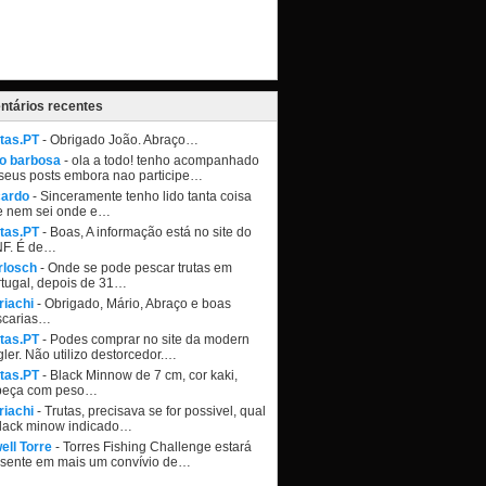
tários recentes
tas.PT
- Obrigado João. Abraço…
ao barbosa
- ola a todo! tenho acompanhado
seus posts embora nao participe…
cardo
- Sinceramente tenho lido tanta coisa
e nem sei onde e…
tas.PT
- Boas, A informação está no site do
NF. É de…
rlosch
- Onde se pode pescar trutas em
tugal, depois de 31…
riachi
- Obrigado, Mário, Abraço e boas
scarias…
tas.PT
- Podes comprar no site da modern
ler. Não utilizo destorcedor.…
tas.PT
- Black Minnow de 7 cm, cor kaki,
beça com peso…
riachi
- Trutas, precisava se for possivel, qual
black minow indicado…
ell Torre
- Torres Fishing Challenge estará
esente em mais um convívio de…