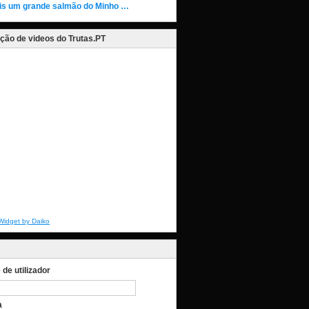
is um grande salmão do Minho …
ção de videos do Trutas.PT
Widget by Daiko
de utilizador
a