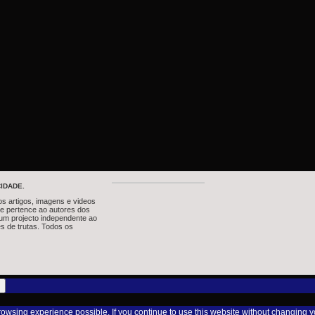
IDADE.
os artigos, imagens e videos
te pertence ao autores dos
um projecto independente ao
s de trutas. Todos os
browsing experience possible. If you continue to use this website without changing y