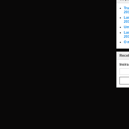
Tr
20
Lu
20
Um
Lu
20
O 
Receb
Insir