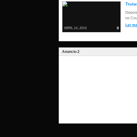
Truta
Depois
no Cour
Ler ma
ABRIL 14, 2010
0
Anuncio 2