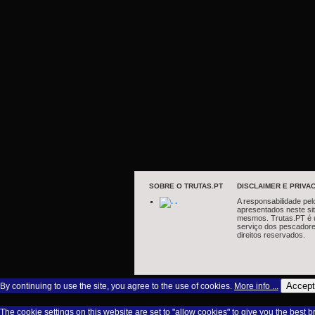
SOBRE O TRUTAS.PT
DISCLAIMER E PRIVAC
.
A responsabilidade pel
apresentados neste si
mesmos. Trutas.PT é 
serviço dos pescadore
direitos reservados.
Accept
By continuing to use the site, you agree to the use of cookies.
More info ...
The cookie settings on this website are set to "allow cookies" to give you the best 