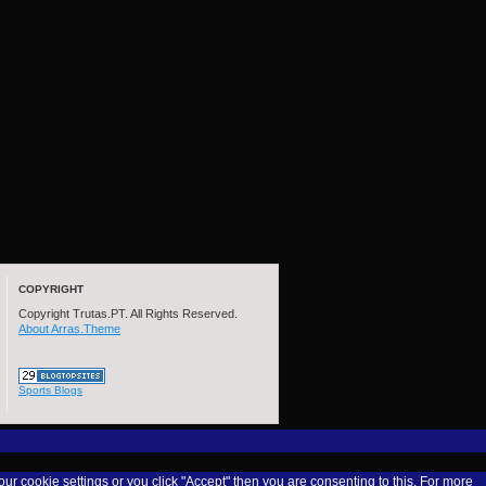
COPYRIGHT
Copyright Trutas.PT. All Rights Reserved.
About Arras.Theme
Sports Blogs
our cookie settings or you click "Accept" then you are consenting to this. For more