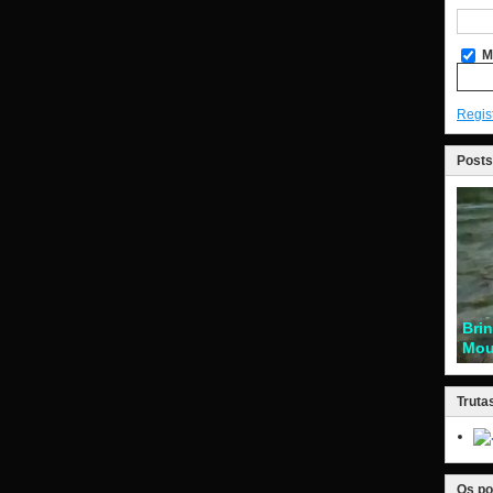
M
Regis
Posts
Bri
Mou
Truta
Os po