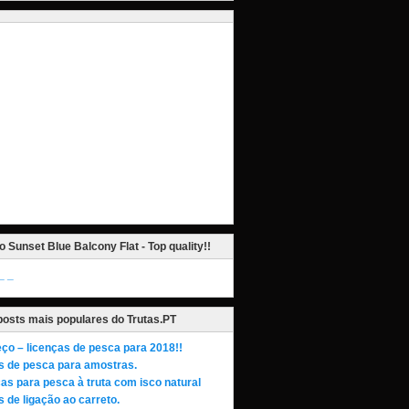
o Sunset Blue Balcony Flat - Top quality!!
_
posts mais populares do Trutas.PT
ço – licenças de pesca para 2018!!
s de pesca para amostras.
as para pesca à truta com isco natural
 de ligação ao carreto.