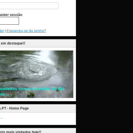
anter sessão
tar
|
Esqueceu-se da senha?
 em destaque!!
ncadeiras com um salmão do Rio
ro …
s.PT - Home Page
.
sts mais visitados hoje!!