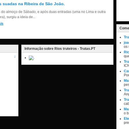
s suadas na Ribeira de São João.
 do almoço de Sábado, e após duas entradas (uma no Lima e outra
a), surgiu a ideia de...
is
Comen
Tru
jo
os 
Informação sobre Rios truteiros - Trutas.PT
Ri
qu
?
Tru
IC
Ca
Por
Ma
pe
Tru
Ang
Tru
ca
Ma
o 
Elw
pr