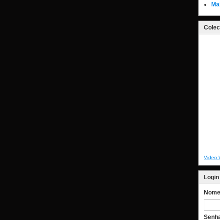
Ma
Colec
Video 
Login
Nome 
Senh