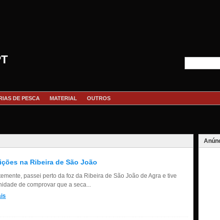
PT
RIAS DE PESCA
MATERIAL
OUTROS
Anúnc
ções na Ribeira de São João
emente, passei perto da foz da Ribeira de São João de Agra e tive
nidade de comprovar que a seca...
is