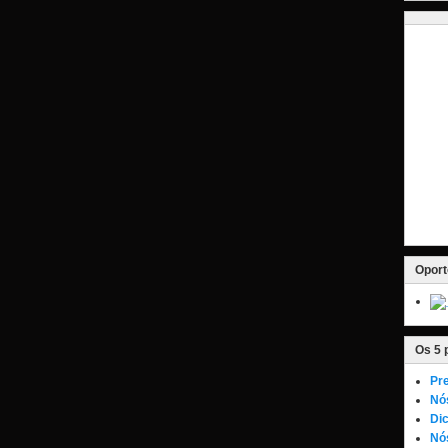
Oport
Os 5 
Pre
Nó
Dic
Nós