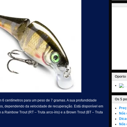
Oporto 
Os 5 po
m 6 centímetros para um peso de 7 gramas. A sua profundidade
ros, dependendo da velocidade de recuperação. Está disponível em
Preç
 a Rainbow Trout (RT – Truta arco-íris) e a Brown Trout (BT – Truta
Nós 
Dica
Nós 