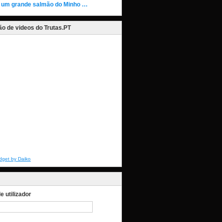
 um grande salmão do Minho …
o de videos do Trutas.PT
dget by Daiko
 utilizador