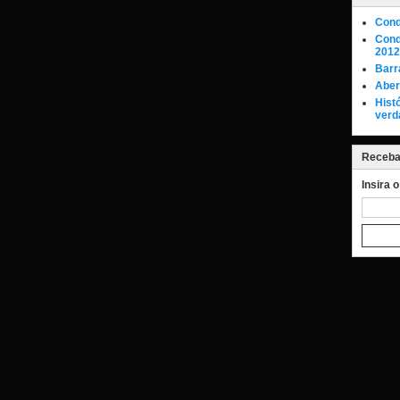
Cond
Cond
2012
Barr
Aber
Hist
verd
Receba 
Insira 