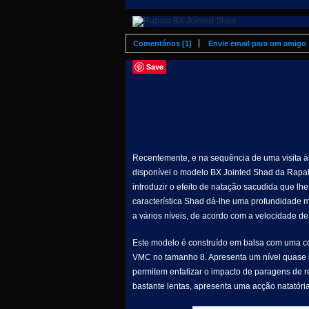
Comentários [1]
Envie email para um amigo
Save
Recentemente, e na sequência de uma visita às 
disponível o modelo BX Jointed Shad da Rapa
introduzir o efeito de natação sacudida que lh
característica Shad dá-lhe uma profundidade mé
a vários níveis, de acordo com a velocidade d
Este modelo é construído em balsa com uma cobe
VMC no tamanho 8. Apresenta um nível quase ne
permitem enfatizar o impacto de paragens de 
bastante lentas, apresenta uma acção natatória 