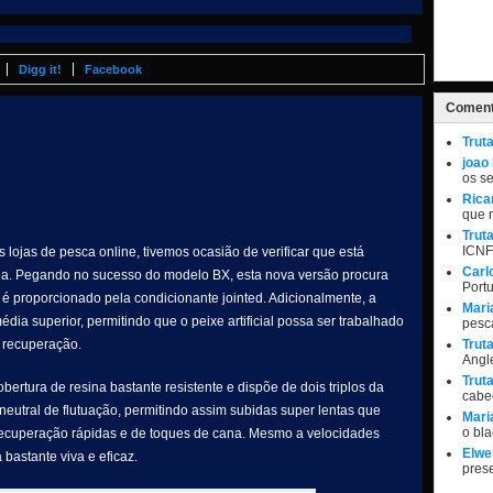
Digg it!
Facebook
Coment
Trut
joao
os s
Rica
que 
Trut
ICNF
lojas de pesca online, tivemos ocasião de verificar que está
Carl
la. Pegando no sucesso do modelo BX, esta nova versão procura
Port
e é proporcionado pela condicionante jointed. Adicionalmente, a
Mari
dia superior, permitindo que o peixe artificial possa ser trabalhado
pesc
e recuperação.
Trut
Angle
Trut
rtura de resina bastante resistente e dispõe de dois triplos da
cabe
utral de flutuação, permitindo assim subidas super lentas que
Mari
o bl
recuperação rápidas e de toques de cana. Mesmo a velocidades
Elwel
bastante viva e eficaz.
pres