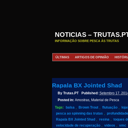
NOTICIAS – TRUTAS.P
INFORMAÇÃO SOBRE PESCA ÀS TRUTAS
ÚLTIMAS
ARTIGOS DE OPINIÃO
HISTÓRI
Rapala BX Jointed Shad
By
Trutas.PT
Published:
Setembro 17, 201
Posted in:
Amostras, Material de Pesca
Tags:
balsa
,
Brown Trout
,
flutuação
,
loja
pesca ao spinning das trutas
,
profundidad
Rapala BX Jointed Shad
,
resina
,
toques d
velocidade de recuperação
,
videos
,
vmc