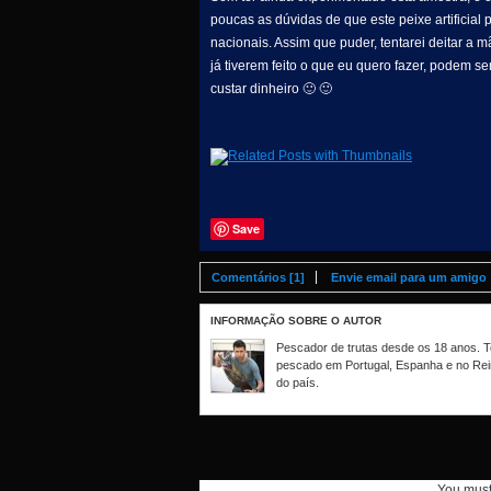
poucas as dúvidas de que este peixe artificial
nacionais. Assim que puder, tentarei deitar a m
já tiverem feito o que eu quero fazer, podem 
custar dinheiro 🙂 🙂
Save
Comentários [1]
Envie email para um amigo
INFORMAÇÃO SOBRE O AUTOR
Pescador de trutas desde os 18 anos. Te
pescado em Portugal, Espanha e no Rei
do país.
You mus