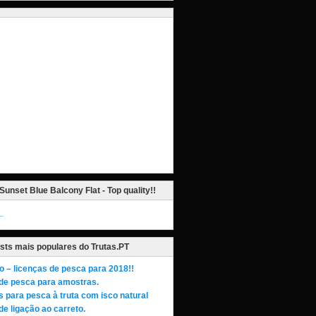
Sunset Blue Balcony Flat - Top quality!!
_
sts mais populares do Trutas.PT
o – licenças de pesca para 2018!!
de pesca para amostras.
s para pesca à truta com isco natural
de ligação ao carreto.