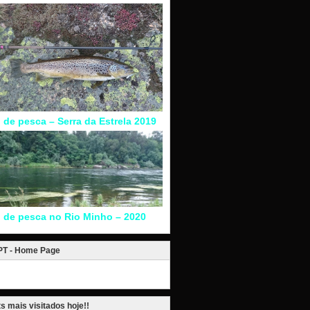
l de pesca – Serra da Estrela 2019
l de pesca no Rio Minho – 2020
.PT - Home Page
s mais visitados hoje!!