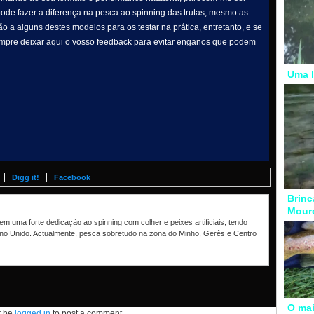
 pode fazer a diferença na pesca ao spinning das trutas, mesmo as
ão a alguns destes modelos para os testar na prática, entretanto, e se
sempre deixar aqui o vosso feedback para evitar enganos que podem
Uma l
Digg it!
Facebook
Brinc
Mour
m uma forte dedicação ao spinning com colher e peixes artificiais, tendo
no Unido. Actualmente, pesca sobretudo na zona do Minho, Gerês e Centro
O mai
t be
logged in
to post a comment.