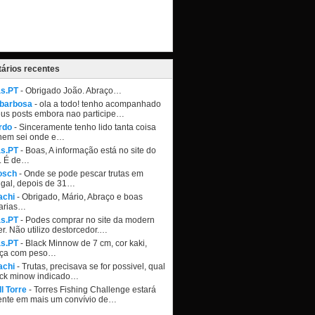
ários recentes
as.PT
- Obrigado João. Abraço…
 barbosa
- ola a todo! tenho acompanhado
eus posts embora nao participe…
rdo
- Sinceramente tenho lido tanta coisa
nem sei onde e…
as.PT
- Boas, A informação está no site do
. É de…
osch
- Onde se pode pescar trutas em
ugal, depois de 31…
achi
- Obrigado, Mário, Abraço e boas
arias…
as.PT
- Podes comprar no site da modern
r. Não utilizo destorcedor.…
as.PT
- Black Minnow de 7 cm, cor kaki,
ça com peso…
achi
- Trutas, precisava se for possivel, qual
ack minow indicado…
l Torre
- Torres Fishing Challenge estará
ente em mais um convívio de…