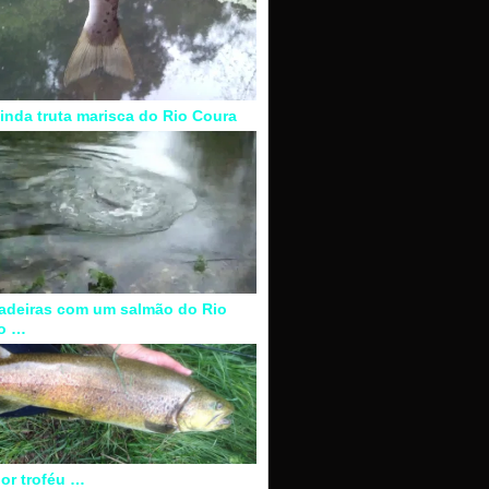
inda truta marisca do Rio Coura
adeiras com um salmão do Rio
o …
or troféu …