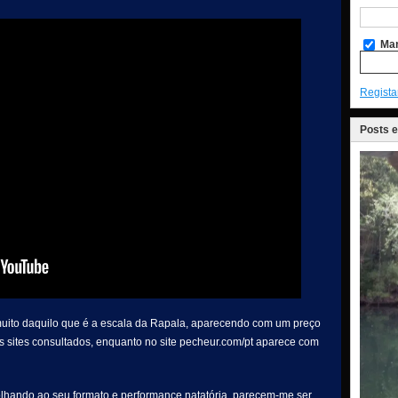
Man
Regista
Posts 
muito daquilo que é a escala da Rapala, aparecendo com um preço
 sites consultados, enquanto no site pecheur.com/pt aparece com
olhando ao seu formato e performance natatória, parecem-me ser