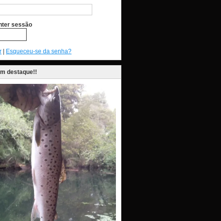
ter sessão
r
|
Esqueceu-se da senha?
em destaque!!