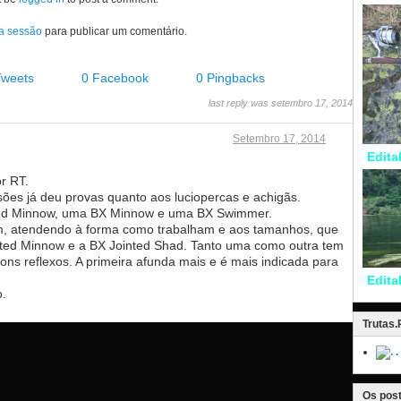
 a sessão
para publicar um comentário.
Tweets
0 Facebook
0 Pingbacks
last reply was setembro 17, 2014
Setembro 17, 2014
Edita
r RT.
ões já deu provas quanto aos luciopercas e achigãs.
ed Minnow, uma BX Minnow e uma BX Swimmer.
im, atendendo à forma como trabalham e aos tamanhos, que
nted Minnow e a BX Jointed Shad. Tanto uma como outra tem
ns reflexos. A primeira afunda mais e é mais indicada para
Edita
.
Trutas
.
Os post