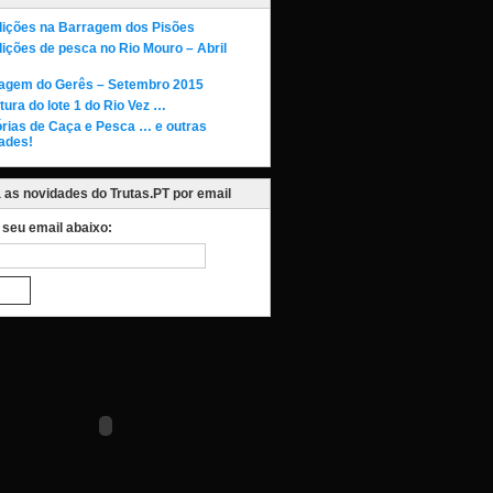
ições na Barragem dos Pisões
ições de pesca no Rio Mouro – Abril
agem do Gerês – Setembro 2015
tura do lote 1 do Rio Vez …
órias de Caça e Pesca … e outras
ades!
as novidades do Trutas.PT por email
o seu email abaixo: