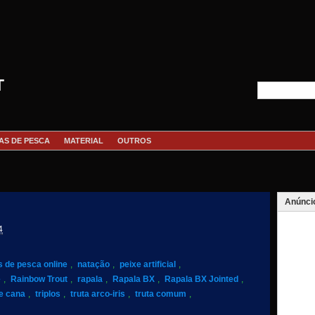
T
AS DE PESCA
MATERIAL
OUTROS
Anúnci
4
s de pesca online
,
natação
,
peixe artificial
,
e
,
Rainbow Trout
,
rapala
,
Rapala BX
,
Rapala BX Jointed
,
e cana
,
triplos
,
truta arco-iris
,
truta comum
,