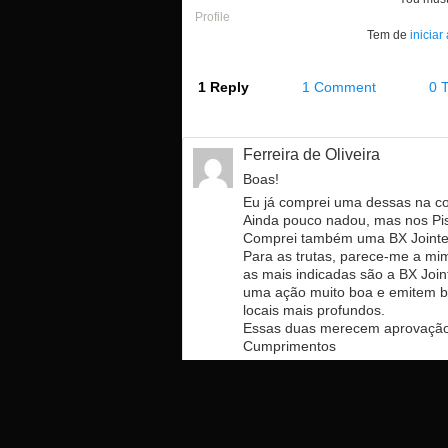
Profile
Tem de
iniciar
1 Reply
1 Comment
0 
Ferreira de Oliveira
Boas!
Eu já comprei uma dessas na co
Ainda pouco nadou, mas nos Pis
Comprei também uma BX Joint
Para as trutas, parece-me a m
as mais indicadas são a BX Joi
uma ação muito boa e emitem bo
locais mais profundos.
Essas duas merecem aprovação
Cumprimentos