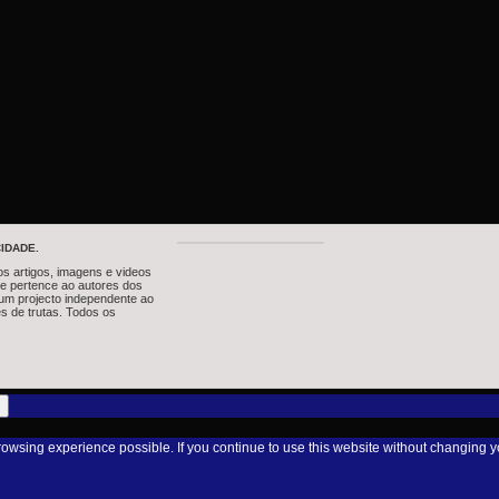
IDADE.
os artigos, imagens e videos
te pertence ao autores dos
um projecto independente ao
s de trutas. Todos os
browsing experience possible. If you continue to use this website without changing y