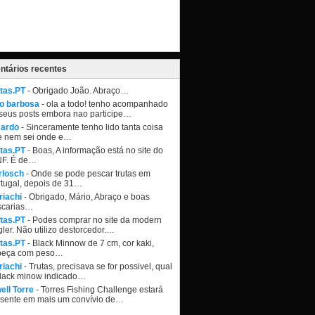
tários recentes
tas.PT
- Obrigado João. Abraço…
ao barbosa
- ola a todo! tenho acompanhado
seus posts embora nao participe…
cardo
- Sinceramente tenho lido tanta coisa
e nem sei onde e…
tas.PT
- Boas, A informação está no site do
NF. É de…
rlosch
- Onde se pode pescar trutas em
tugal, depois de 31…
riachi
- Obrigado, Mário, Abraço e boas
scarias…
tas.PT
- Podes comprar no site da modern
ler. Não utilizo destorcedor.…
tas.PT
- Black Minnow de 7 cm, cor kaki,
beça com peso…
riachi
- Trutas, precisava se for possivel, qual
black minow indicado…
ell Torre
- Torres Fishing Challenge estará
esente em mais um convívio de…