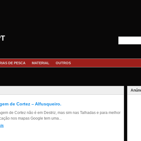
PT
RIAS DE PESCA
MATERIAL
OUTROS
Anúnc
gem de Cortez – Alfusqueiro.
agem de Cortez não é em Destriz, mas sim nas Talhadas e para melhor
ficação nos mapas Google tem uma...
is