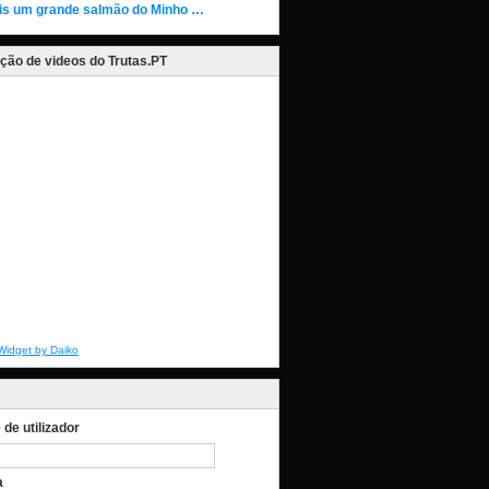
is um grande salmão do Minho …
ção de videos do Trutas.PT
Widget by Daiko
de utilizador
a