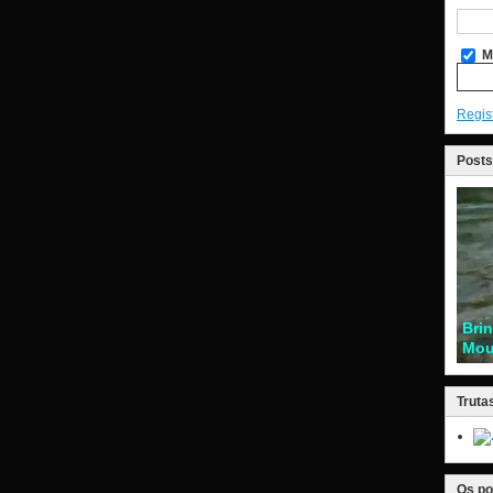
M
Regis
Posts
Bri
Mou
Truta
Os po