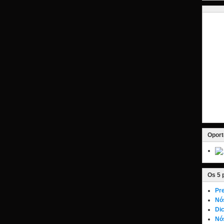
Oport
Os 5 
Pre
Nó
Dic
Nós