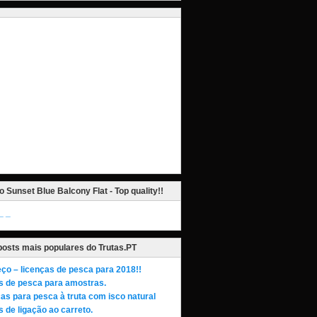
o Sunset Blue Balcony Flat - Top quality!!
_
posts mais populares do Trutas.PT
ço – licenças de pesca para 2018!!
s de pesca para amostras.
as para pesca à truta com isco natural
 de ligação ao carreto.