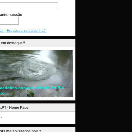
anter sessão
tar
|
Esqueceu-se da senha?
 em destaque!!
ncadeiras com um salmão do Rio
ro …
s.PT - Home Page
.
sts mais visitados hoje!!