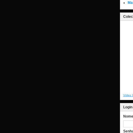
Ma
Colec
Video 
Login
Nome 
Senh