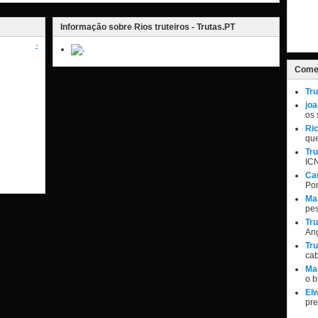
Informação sobre Rios truteiros - Trutas.PT
?
Comen
Tru
jo
os 
Ri
qu
Tru
IC
Ca
Por
Ma
pe
Tru
Ang
Tru
ca
Ma
o 
Elw
pr