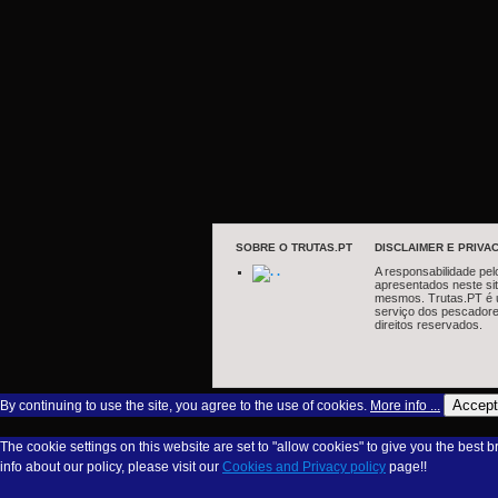
SOBRE O TRUTAS.PT
DISCLAIMER E PRIVAC
.
A responsabilidade pel
apresentados neste si
mesmos. Trutas.PT é 
serviço dos pescadore
direitos reservados.
Accept
By continuing to use the site, you agree to the use of cookies.
More info ...
The cookie settings on this website are set to "allow cookies" to give you the best 
info about our policy, please visit our
Cookies and Privacy policy
page!!