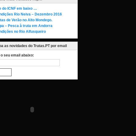
te do ICNF em baixo …
ndições Rio Neiva – Dezembro 2016
tas de Verão no Alto Mondego.
pa – Pesca à truta em Andorra
ndições no Rio Alfusqueiro
a as novidades do Trutas.PT por email
a o seu email abaixo: