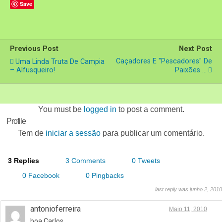
Save
Previous Post
Next Post
Caçadores E "pescadores" De
Uma Linda Truta De Campia
– Alfusqueiro!
Paixões ...
You must be
logged in
to post a comment.
Profile
Tem de
iniciar a sessão
para publicar um comentário.
3 Replies
3 Comments
0 Tweets
0 Facebook
0 Pingbacks
last reply was junho 2, 2010
antonioferreira
Maio 11, 2010
boa,Carlos.