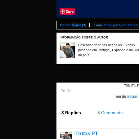
Save
Comentários [3]
Envie email para um amigo
INFORMAÇÃO SOBRE O AUTOR
Pescador de trutas desde os 18 anos. Te
pescado em Portugal, Espanha e no Rei
do país.
You mus
Profile
Tem de
iniciar
3 Replies
3 Comments
Trutas.PT