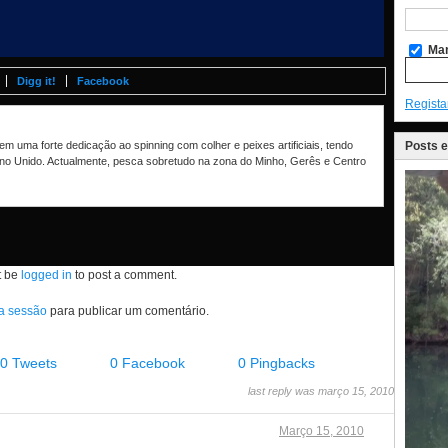
Man
Digg it!
Facebook
Regista
Posts 
m uma forte dedicação ao spinning com colher e peixes artificiais, tendo
no Unido. Actualmente, pesca sobretudo na zona do Minho, Gerês e Centro
t be
logged in
to post a comment.
 a sessão
para publicar um comentário.
0 Tweets
0 Facebook
0 Pingbacks
last reply was março 15, 2010
Março 15, 2010