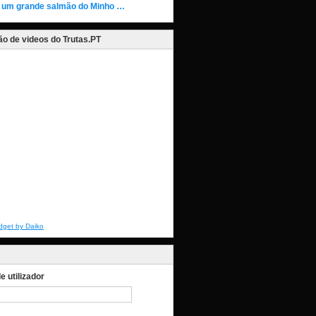
 um grande salmão do Minho …
o de videos do Trutas.PT
dget by Daiko
 utilizador