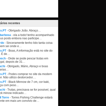
ários recentes
as.PT
- Obrigado João. Abraço…
 barbosa
- ola a todo! tenho acompanhado
eus posts embora nao participe…
rdo
- Sinceramente tenho lido tanta coisa
nem sei onde e…
as.PT
- Boas, A informação está no site do
. É de…
osch
- Onde se pode pescar trutas em
ugal, depois de 31…
achi
- Obrigado, Mário, Abraço e boas
arias…
as.PT
- Podes comprar no site da modern
r. Não utilizo destorcedor.…
as.PT
- Black Minnow de 7 cm, cor kaki,
ça com peso…
achi
- Trutas, precisava se for possivel, qual
ack minow indicado…
l Torre
- Torres Fishing Challenge estará
ente em mais um convívio de…