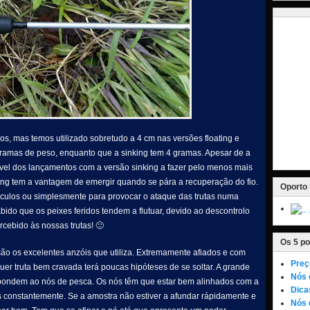
os, mas temos utilizado sobretudo a 4 cm nas versões floating e
3 gramas de peso, enquanto que a sinking tem 4 gramas. Apesar de a
nível dos lançamentos com a versão sinking a fazer pelo menos mais
ting tem a vantagem de emergir quando se pára a recuperação do fio.
Oporto 
táculos ou simplesmente para provocar o ataque das trutas numa
bido que os peixes feridos tendem a flutuar, devido ao descontrolo
cebido às nossas trutas! 🙂
Os 5 po
o os excelentes anzóis que utiliza. Extremamente afiados e com
Preç
er truta bem cravada terá poucas hipóteses de se soltar. A grande
Nós 
pondem ao nós de pesca. Os nós têm que estar bem alinhados com a
Dica
s constantemente. Se a amostra não estiver a afundar rápidamente e
Nós 