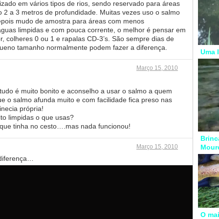
izado em vários tipos de rios, sendo reservado para áreas
2 a 3 metros de profundidade. Muitas vezes uso o salmo
 depois mudo de amostra para áreas com menos
águas limpidas e com pouca corrente, o melhor é pensar em
rior, colheres 0 ou 1 e rapalas CD-3’s. São sempre dias de
equeno tamanho normalmente podem fazer a diferença.
Uma l
Março 15, 2010
o tudo é muito bonito e aconselho a usar o salmo a quem
 o salmo afunda muito e com facilidade fica preso nas
necia própria!
to limpidas o que usas?
 que tinha no cesto….mas nada funcionou!
Brinc
Mour
Março 15, 2010
 diferença…
O mai