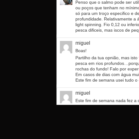
Penso que o salmo pode ser util
ou poços que tenham no mínimo 
só para um troço especifico e
profundidade. Relativamente a 
light spinning. Fio 0,12 ou infe
pesca dificeis, mas iscos de p
miguel
Boas!
Partilho da tua opnião, mas ist
pesca em rios profundos…porque
rochas do fundo! Falo por experi
Em casos de dias com água mui
Este fim de semana usei tudo o
miguel
Este fim de semana nada fez a