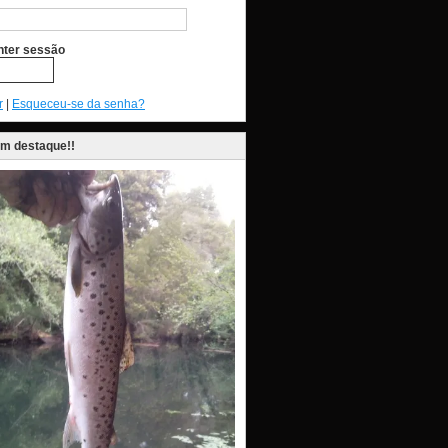
ter sessão
r
|
Esqueceu-se da senha?
em destaque!!