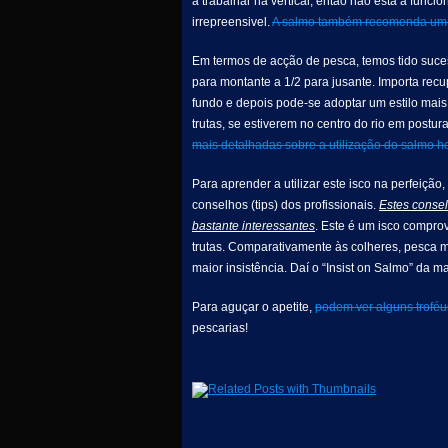
a trabalhar na vertical, então não está a func
irrepreensivel.
A salmo também recomenda um n
Em termos de acção de pesca, temos tido suce
para montante a 1/2 para jusante. Importa rec
fundo e depois pode-se adoptar um estilo mais
trutas, se estiverem no centro do rio em postur
mais detalhadas sobre a utilização do salmo ho
Para aprender a utilizar este isco na perfeiç
conselhos (tips) dos profissionais.
Estes consel
bastante interessantes
. Este é um isco compro
trutas. Comparativamente às colheres, pesca 
maior insistência. Daí o “Insist on Salmo” da m
Para aguçar o apetite,
podem ver alguns troféus
pescarias!