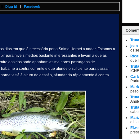
Digg it!
Facebook
Coment
Trut
joao
ros dias em que é necessário por o Salmo Hornet a nadar. Estamos a
os s
bir para níveis médios bastante interessantes e levam a que as
Rica
que 
entro dos rios onde apanham as melhores passagens de
Trut
 trabalhe a contra corrente e que afunde o suficiente para passar
ICNF
 hornet está à altura do desafio, afundando rápidamente à contra
Carl
Port
Mari
pesc
Trut
Angle
Trut
cabe
Mari
o bl
Elwel
pres