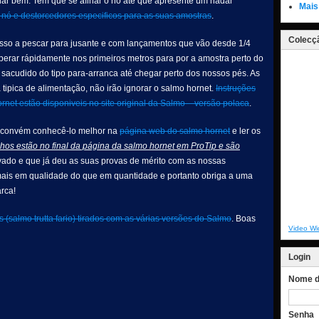
ionar bem. Tem que se afinar o nó até que apresente um nadar
Mais
ó e destorcedores especificos para as suas amostras
.
Colecçã
sso a pescar para jusante e com lançamentos que vão desde 1/4
uperar rápidamente nos primeiros metros para por a amostra perto do
 sacudido do tipo para-arranca até chegar perto dos nossos pés. As
a tipica de alimentação, não irão ignorar o salmo hornet.
Instruções
rnet estão disponiveis no site original da Salmo – versão polaca
.
ão, convém conhecê-lo melhor na
página web do salmo hornet
e ler os
hos estão no final da página da salmo hornet em ProTip e são
vado e que já deu as suas provas de mérito com as nossas
mais em qualidade do que em quantidade e portanto obriga a uma
arca!
 (salmo trutta fario) tirados com as várias versões do Salmo
. Boas
Video Wi
Login
Nome de
Senha