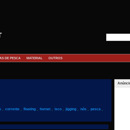
T
AS DE PESCA
MATERIAL
OUTROS
Anúnci
s
,
corrente
,
floating
,
hornet
,
isco
,
jigging
,
nós
,
pesca
,