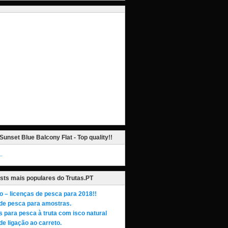
Sunset Blue Balcony Flat - Top quality!!
_
sts mais populares do Trutas.PT
o – licenças de pesca para 2018!!
de pesca para amostras.
s para pesca à truta com isco natural
de ligação ao carreto.