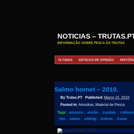
NOTICIAS – TRUTAS.P
INFORMAÇÃO SOBRE PESCA ÀS TRUTAS
ÚLTIMAS
ARTIGOS DE OPINIÃO
HISTÓRI
Salmo hornet – 2010.
By
Trutas.PT
Published:
Março 15, 2010
Posted in:
Amostras, Material de Pesca
Tags:
amostra
,
anzóis
,
caudais
,
colhere
rios
,
salmo
,
sinking
,
trofeus
,
trutas