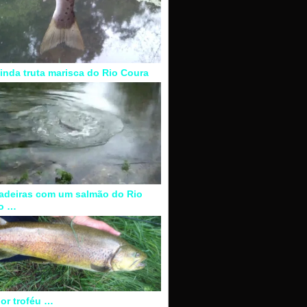
inda truta marisca do Rio Coura
adeiras com um salmão do Rio
o …
or troféu …