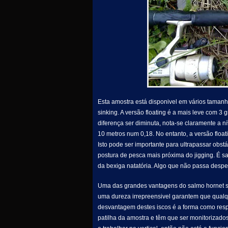
Esta amostra está disponivel em vários tamanh
sinking. A versão floating é a mais leve com 
diferença ser diminuta, nota-se claramente a 
10 metros num 0,18. No entanto, a versão floa
Isto pode ser importante para ultrapassar obs
postura de pesca mais próxima do jigging. É sa
da bexiga natatória. Algo que não passa desper
Uma das grandes vantagens do salmo hornet sã
uma dureza irrepreensivel garantem que qualqu
desvantagem destes iscos é a forma como res
patilha da amostra e têm que ser monitorizado