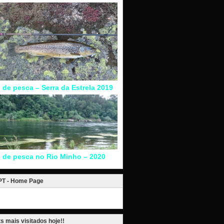
l de pesca – Serra da Estrela 2019
l de pesca no Rio Minho – 2020
.PT - Home Page
s mais visitados hoje!!