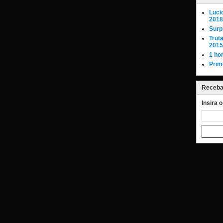
Luci
2018
Surp
Trut
2015
1 ho
Prim
Receba 
Insira 