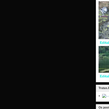
Edita
Edita
Trutas
.
Os post