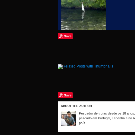
Save
Save
ABOUT THE AUTHOR
Pescador de trutas desde os 18 anos. 
pescado em Portugal, Espanha e no R
país.