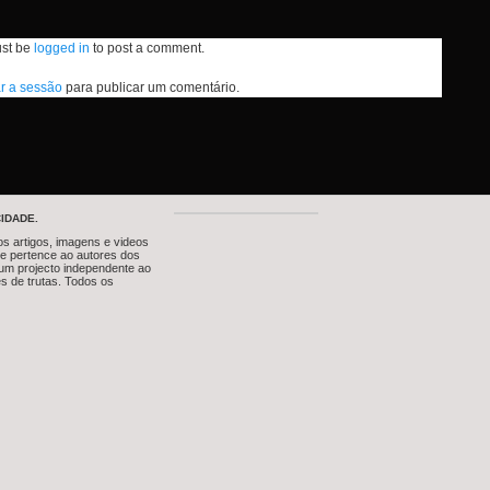
st be
logged in
to post a comment.
ar a sessão
para publicar um comentário.
IDADE.
os artigos, imagens e videos
te pertence ao autores dos
um projecto independente ao
s de trutas. Todos os