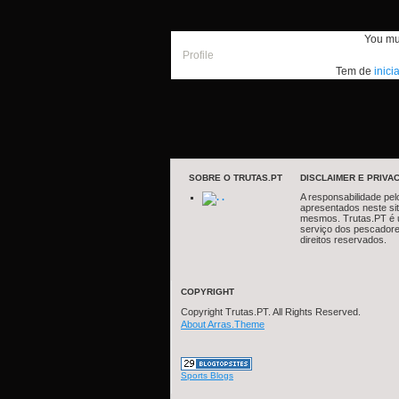
You mu
Profile
Tem de
inici
SOBRE O TRUTAS.PT
DISCLAIMER E PRIVAC
.
A responsabilidade pel
apresentados neste si
mesmos. Trutas.PT é 
serviço dos pescadore
direitos reservados.
COPYRIGHT
Copyright Trutas.PT. All Rights Reserved.
About Arras.Theme
Sports Blogs