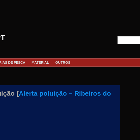
PT
RIAS DE PESCA
MATERIAL
OUTROS
uição [
Alerta poluição – Ribeiros do