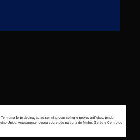
Tem uma forte dedicação ao spinning com colher e peixes artificiais, tendo
eino Unido. Actualmente, pesca sobretudo na zona do Minho, Gerês e Centro do