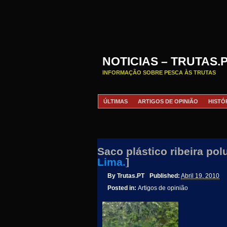
NOTICIAS – TRUTAS.
INFORMAÇÃO SOBRE PESCA ÀS TRUTAS
ÚLTIMAS
ARTIGOS DE OPINIÃO
HISTÓ
Saco plástico ribeira pol
Lima.
]
By
Trutas.PT
Published:
Abril 19, 2010
Posted in:
Artigos de opinião