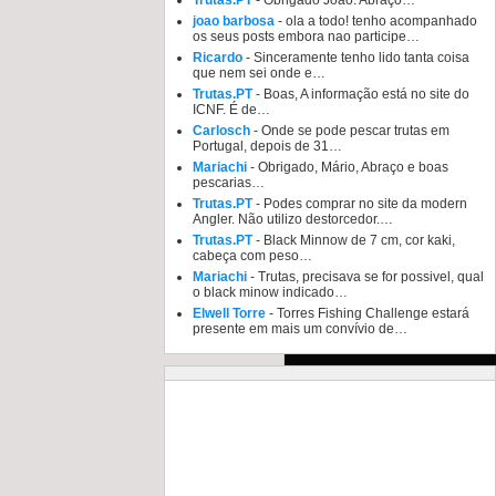
Trutas.PT
- Obrigado João. Abraço…
joao barbosa
- ola a todo! tenho acompanhado
os seus posts embora nao participe…
Ricardo
- Sinceramente tenho lido tanta coisa
que nem sei onde e…
Trutas.PT
- Boas, A informação está no site do
ICNF. É de…
Carlosch
- Onde se pode pescar trutas em
Portugal, depois de 31…
Mariachi
- Obrigado, Mário, Abraço e boas
pescarias…
Trutas.PT
- Podes comprar no site da modern
Angler. Não utilizo destorcedor.…
Trutas.PT
- Black Minnow de 7 cm, cor kaki,
cabeça com peso…
Mariachi
- Trutas, precisava se for possivel, qual
o black minow indicado…
Elwell Torre
- Torres Fishing Challenge estará
presente em mais um convívio de…