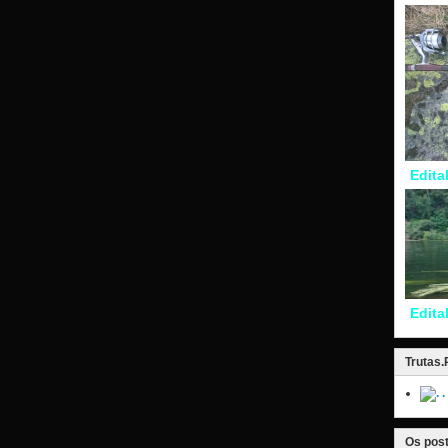
Edita
Edita
Trutas
.
Os post