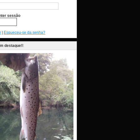
ter sessão
r
|
Esqueceu-se da senha?
em destaque!!