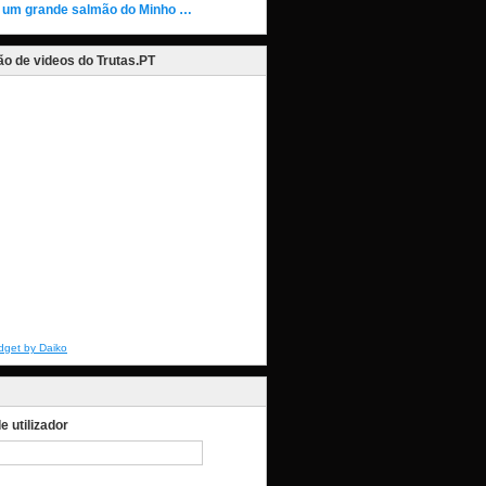
 um grande salmão do Minho …
o de videos do Trutas.PT
dget by Daiko
 utilizador