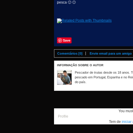
pesca 🙂 🙂
Save
Comentários [0]
Envie email para um amigo
INFORMAÇÃO SOBRE O AUTOR
Pescador de trutas desde os 18 anos. Te
pescado em Portugal, Espanha e no Rei
do país.
You mus
Profile
Tem de
iniciar