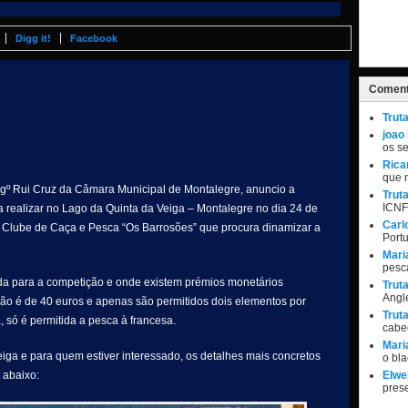
Digg it!
Facebook
Coment
Trut
joao
os s
Rica
que 
gº Rui Cruz da Câmara Municipal de Montalegre, anuncio a
Trut
ICNF
a realizar no Lago da Quinta da Veiga – Montalegre no dia 24 de
Carl
o Clube de Caça e Pesca “Os Barrosões” que procura dinamizar a
Port
Mari
pesc
ada para a competição e onde existem prémios monetários
Trut
Angle
ição é de 40 euros e apenas são permitidos dois elementos por
Trut
 só é permitida a pesca à francesa.
cabe
Mari
iga e para quem estiver interessado, os detalhes mais concretos
o bl
 abaixo:
Elwel
pres