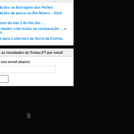
ições na Barragem dos Pisões
ições de pesca no Rio Mouro – Abril
tura do lote 1 do Rio Vez …
cidades com trutas na restauração … e
V!
a para a abertura da Serra da Estrela.
as novidades do Trutas.PT por email
o seu email abaixo: