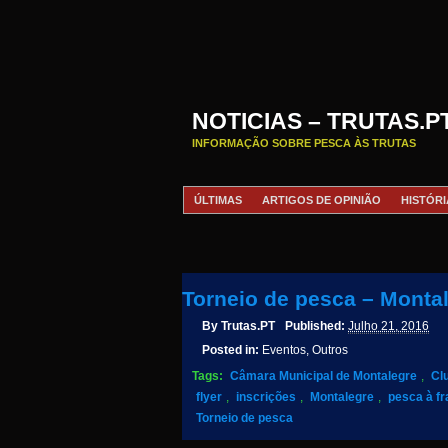
NOTICIAS – TRUTAS.P
INFORMAÇÃO SOBRE PESCA ÀS TRUTAS
ÚLTIMAS
ARTIGOS DE OPINIÃO
HISTÓRI
Torneio de pesca – Monta
By
Trutas.PT
Published:
Julho 21, 2016
Posted in:
Eventos, Outros
Tags:
Câmara Municipal de Montalegre
,
Cl
flyer
,
inscrições
,
Montalegre
,
pesca à f
Torneio de pesca