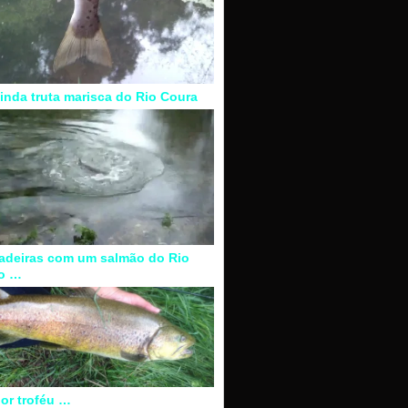
inda truta marisca do Rio Coura
adeiras com um salmão do Rio
o …
or troféu …