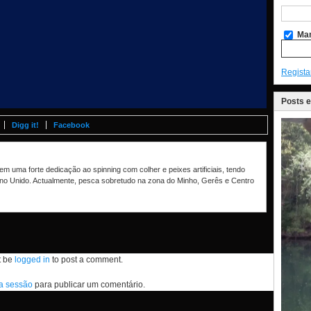
Man
Regista
Posts 
Digg it!
Facebook
m uma forte dedicação ao spinning com colher e peixes artificiais, tendo
no Unido. Actualmente, pesca sobretudo na zona do Minho, Gerês e Centro
t be
logged in
to post a comment.
 a sessão
para publicar um comentário.