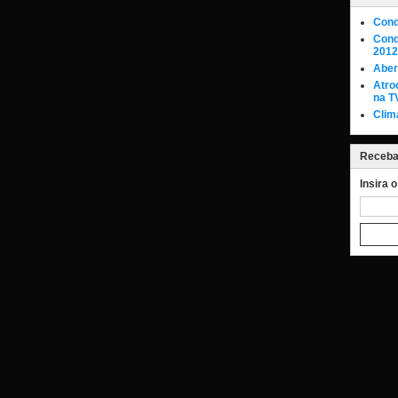
Cond
Cond
2012
Aber
Atro
na T
Clim
Receba 
Insira 