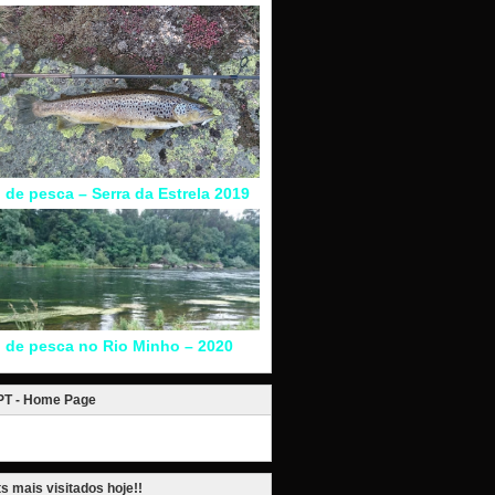
l de pesca – Serra da Estrela 2019
l de pesca no Rio Minho – 2020
.PT - Home Page
s mais visitados hoje!!