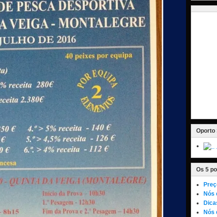
Oporto 
Os 5 po
Preç
Nós 
Dica
Nós 