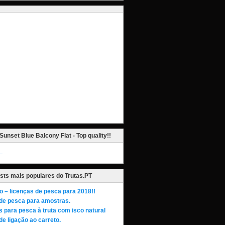
Sunset Blue Balcony Flat - Top quality!!
_
sts mais populares do Trutas.PT
o – licenças de pesca para 2018!!
de pesca para amostras.
s para pesca à truta com isco natural
de ligação ao carreto.