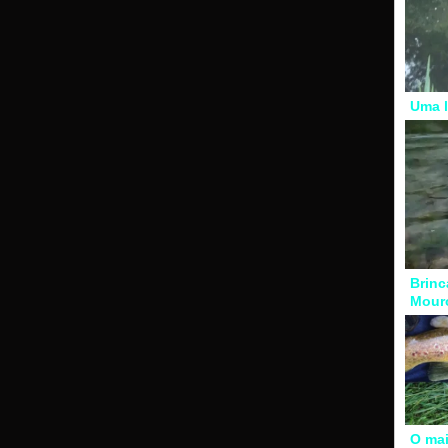
Uma l
Brinc
Mour
O mai