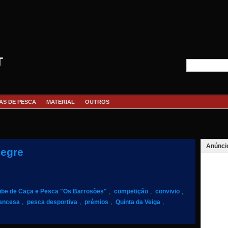
T
AS DE PESCA
MATERIAL
OUTROS
Anúnci
legre
ube de Caça e Pesca "Os Barrosões"
,
competição
,
convivio
,
rancesa
,
pesca desportiva
,
prémios
,
Quinta da Veiga
,