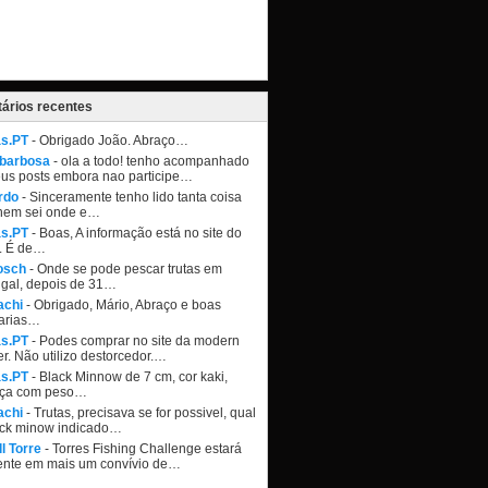
ários recentes
as.PT
- Obrigado João. Abraço…
 barbosa
- ola a todo! tenho acompanhado
eus posts embora nao participe…
rdo
- Sinceramente tenho lido tanta coisa
nem sei onde e…
as.PT
- Boas, A informação está no site do
. É de…
osch
- Onde se pode pescar trutas em
ugal, depois de 31…
achi
- Obrigado, Mário, Abraço e boas
arias…
as.PT
- Podes comprar no site da modern
r. Não utilizo destorcedor.…
as.PT
- Black Minnow de 7 cm, cor kaki,
ça com peso…
achi
- Trutas, precisava se for possivel, qual
ack minow indicado…
l Torre
- Torres Fishing Challenge estará
ente em mais um convívio de…