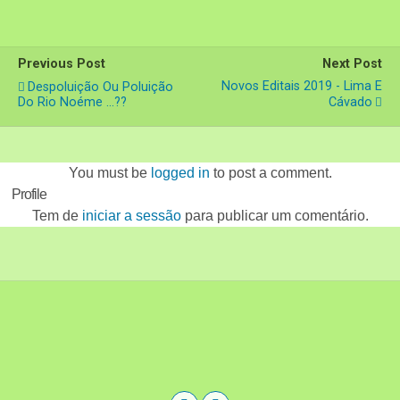
Previous Post
Next Post
Novos Editais 2019 - Lima E
Despoluição Ou Poluição
Do Rio Noéme ...??
Cávado
You must be
logged in
to post a comment.
Profile
Tem de
iniciar a sessão
para publicar um comentário.