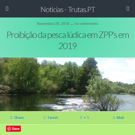
Noticias - Trutas.PT
Novembro 28, 2018 ↔ no comments
Proibição da pesca lúdica em ZPP’s em
2019
Share
Tweet
+ 1
Mail
Save