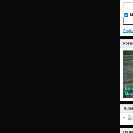
M
Regis
Posts
Bri
Mou
Truta
Os po