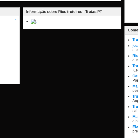
Informação sobre Rios truteiros - Trutas.PT
?
Comen
Tru
jo
os 
Ri
qu
Tru
IC
Ca
Por
Ma
pe
Tru
Ang
Tru
ca
Ma
o 
Elw
pr