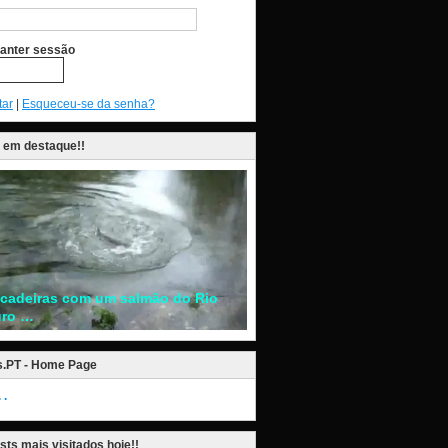
anter sessão
tar
|
Esqueceu-se da senha?
 em destaque!!
ncadeiras com um salmão do Rio
ro …
s.PT - Home Page
.
sts mais visitados hoje!!