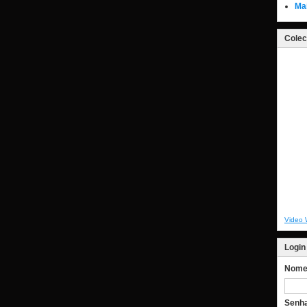
Ma
Colec
Video 
Login
Nome 
Senh