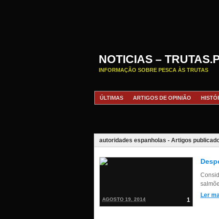
NOTICIAS – TRUTAS.
INFORMAÇÃO SOBRE PESCA ÀS TRUTAS
ÚLTIMAS
ARTIGOS DE OPINIÃO
HISTÓ
autoridades espanholas - Artigos publicad
Despe
Consid
salmões
Ler ma
AGOSTO 19, 2014
1