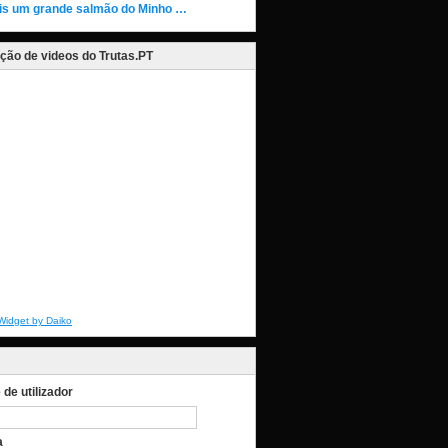
is um grande salmão do Minho …
ção de videos do Trutas.PT
Widget by Daiko
de utilizador
a