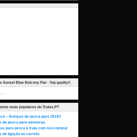
o Sunset Blue Balcony Flat - Top quality!!
_
posts mais populares do Trutas.PT
ço – licenças de pesca para 2018!!
s de pesca para amostras.
as para pesca à truta com isco natural
 de ligação ao carreto.