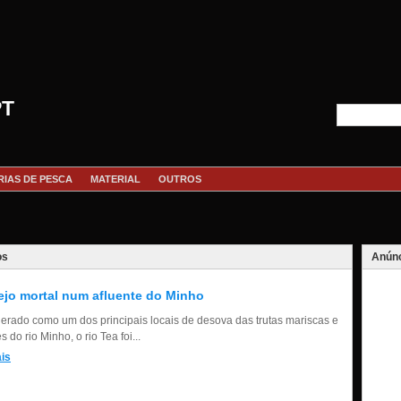
PT
RIAS DE PESCA
MATERIAL
OUTROS
os
Anúnc
jo mortal num afluente do Minho
erado como um dos principais locais de desova das trutas mariscas e
 do rio Minho, o rio Tea foi...
is