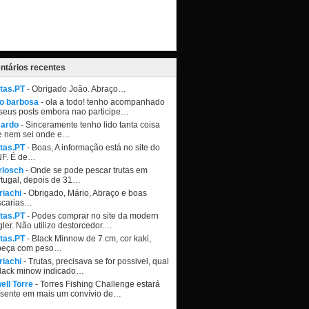
tários recentes
tas.PT
- Obrigado João. Abraço…
ao barbosa
- ola a todo! tenho acompanhado
seus posts embora nao participe…
cardo
- Sinceramente tenho lido tanta coisa
e nem sei onde e…
tas.PT
- Boas, A informação está no site do
NF. É de…
rlosch
- Onde se pode pescar trutas em
tugal, depois de 31…
riachi
- Obrigado, Mário, Abraço e boas
scarias…
tas.PT
- Podes comprar no site da modern
ler. Não utilizo destorcedor.…
tas.PT
- Black Minnow de 7 cm, cor kaki,
beça com peso…
riachi
- Trutas, precisava se for possivel, qual
black minow indicado…
ell Torre
- Torres Fishing Challenge estará
esente em mais um convívio de…