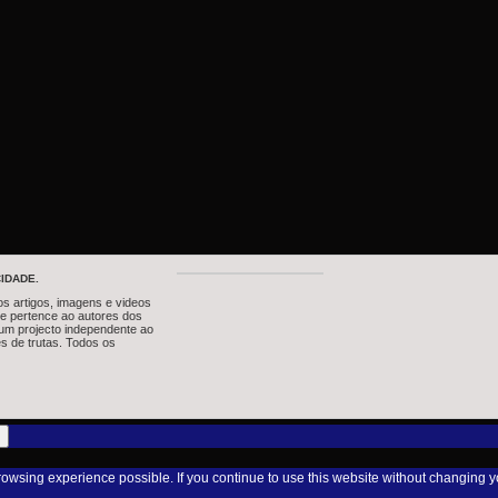
IDADE.
os artigos, imagens e videos
te pertence ao autores dos
um projecto independente ao
s de trutas. Todos os
browsing experience possible. If you continue to use this website without changing y