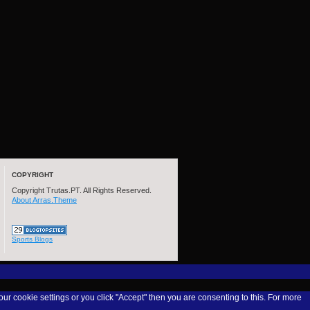
COPYRIGHT
Copyright Trutas.PT. All Rights Reserved.
About Arras.Theme
Sports Blogs
our cookie settings or you click "Accept" then you are consenting to this. For more