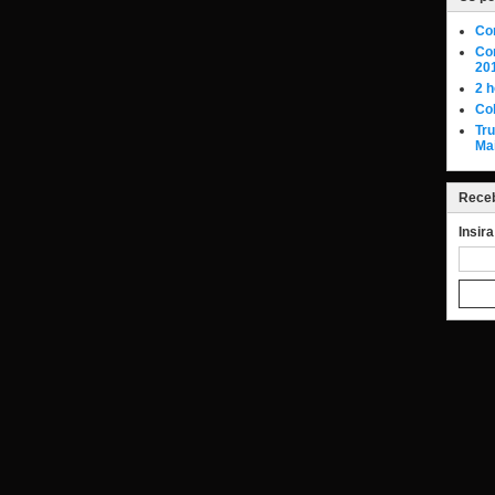
Co
Con
20
2 h
Col
Tr
Ma
Receb
Insir