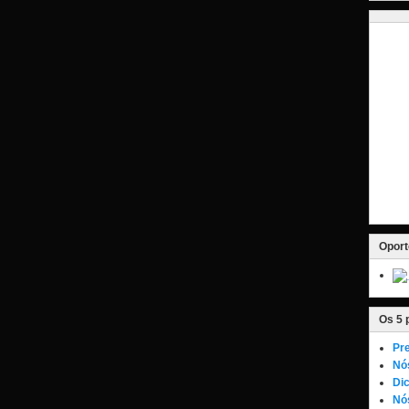
Oport
Os 5 
Pre
Nó
Dic
Nós