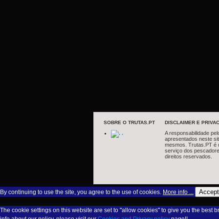
SOBRE O TRUTAS.PT
DISCLAIMER E PRIVAC
.
A responsabilidade pel
apresentados neste si
mesmos. Trutas.PT é 
serviço dos pescadore
direitos reservados.
Accept
By continuing to use the site, you agree to the use of cookies.
More info ...
The cookie settings on this website are set to "allow cookies" to give you the best 