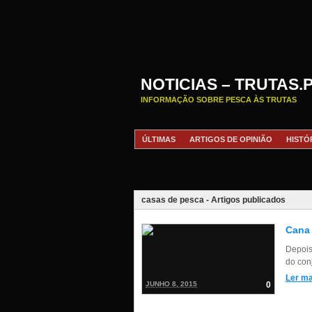
NOTICIAS – TRUTAS.
INFORMAÇÃO SOBRE PESCA ÀS TRUTAS
ÚLTIMAS
ARTIGOS DE OPINIÃO
HISTÓ
casas de pesca - Artigos publicados
Cana 
Depois
do con
Ler ma
JUNHO 8, 2015
0