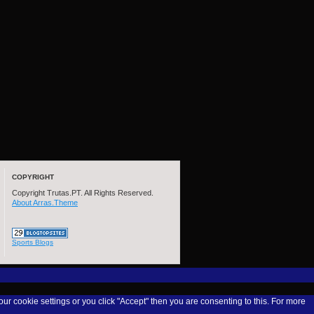
COPYRIGHT
Copyright Trutas.PT. All Rights Reserved.
About Arras.Theme
Sports Blogs
our cookie settings or you click "Accept" then you are consenting to this. For more