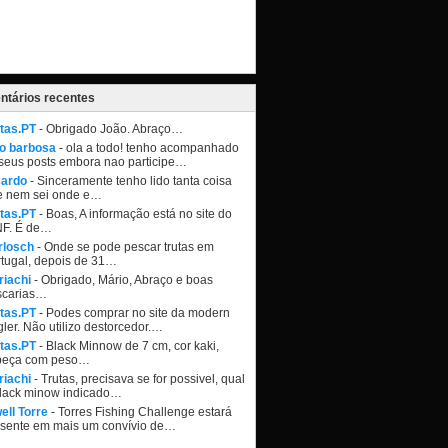
tários recentes
tas.PT
- Obrigado João. Abraço…
ao barbosa
- ola a todo! tenho acompanhado
seus posts embora nao participe…
cardo
- Sinceramente tenho lido tanta coisa
e nem sei onde e…
tas.PT
- Boas, A informação está no site do
NF. É de…
rlosch
- Onde se pode pescar trutas em
tugal, depois de 31…
riachi
- Obrigado, Mário, Abraço e boas
scarias…
tas.PT
- Podes comprar no site da modern
ler. Não utilizo destorcedor.…
tas.PT
- Black Minnow de 7 cm, cor kaki,
beça com peso…
riachi
- Trutas, precisava se for possivel, qual
black minow indicado…
ell Torre
- Torres Fishing Challenge estará
esente em mais um convívio de…