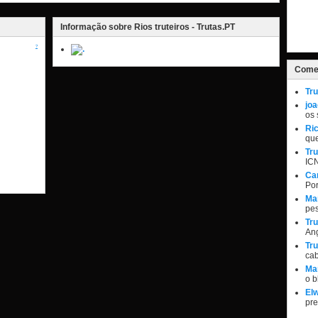
Informação sobre Rios truteiros - Trutas.PT
?
Comen
Tru
jo
os 
Ri
qu
Tru
IC
Ca
Por
Ma
pe
Tru
Ang
Tru
ca
Ma
o 
Elw
pr