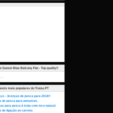
o Sunset Blue Balcony Flat - Top quality!!
_
posts mais populares do Trutas.PT
ço – licenças de pesca para 2018!!
s de pesca para amostras.
as para pesca à truta com isco natural
 de ligação ao carreto.