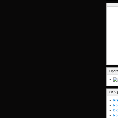
Oport
Os 5 
Pre
Nó
Dic
Nós