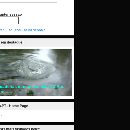
anter sessão
tar
|
Esqueceu-se da senha?
 em destaque!!
ncadeiras com um salmão do Rio
ro …
s.PT - Home Page
.
sts mais visitados hoje!!