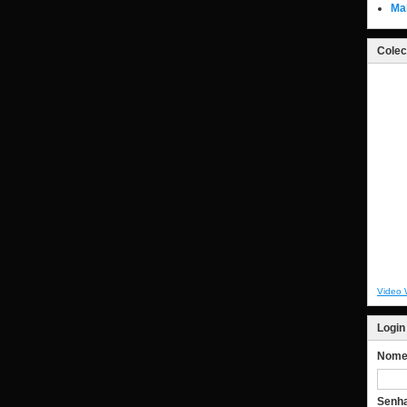
Ma
Colec
Video 
Login
Nome 
Senh