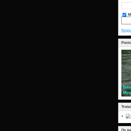
M
Regis
Posts
Bri
Mou
Truta
Os po