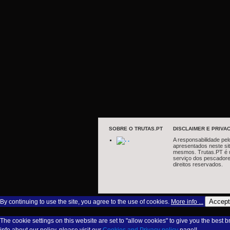
SOBRE O TRUTAS.PT
DISCLAIMER E PRIVAC
.
A responsabilidade pel
apresentados neste si
mesmos. Trutas.PT é 
serviço dos pescadore
direitos reservados.
Accept
By continuing to use the site, you agree to the use of cookies.
More info ...
The cookie settings on this website are set to "allow cookies" to give you the best 