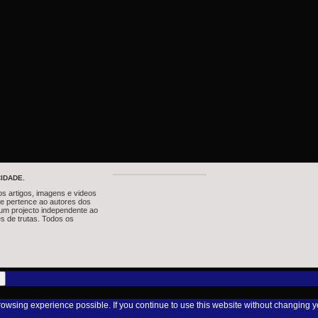
IDADE.
os artigos, imagens e videos
te pertence ao autores dos
um projecto independente ao
s de trutas. Todos os
browsing experience possible. If you continue to use this website without changing y