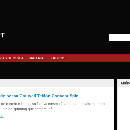
PT
RIAS DE PESCA
MATERIAL
OUTROS
Anúnc
de pesca Grauvell Teklon Concept Spin
 de carreto e linhas, só faltava mesmo falar da parte mais importante
junto de spinning que comprei há...
is