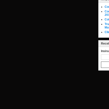
Co
Con
20
Col
Tr
Ma
Cli
Receb
Insir