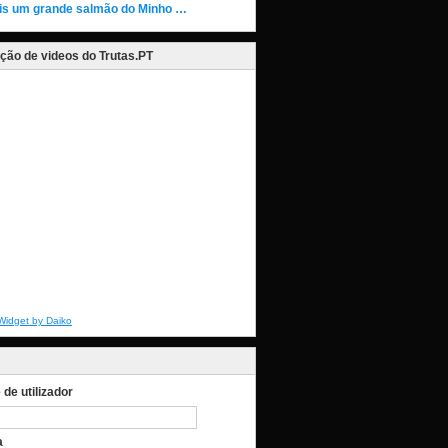
is um grande salmão do Minho …
ção de videos do Trutas.PT
Widget by Daiko
de utilizador
a