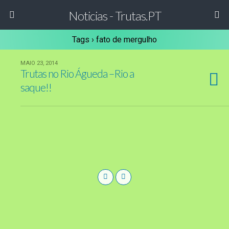
Noticias - Trutas.PT
Tags › fato de mergulho
MAIO 23, 2014
Trutas no Rio Águeda –Rio a
saque!!